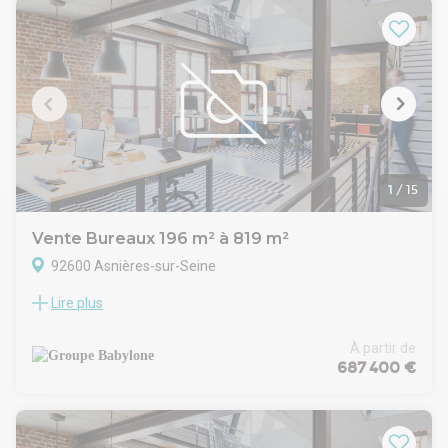
hors honoraires 700 000 €. Non soumis au DPE. Les
informations sur les risques auxquels ce bien est exposé
sont disponibles sur le site Géorisques : georisques.gouv.fr.
Votre conseiller AVINIM RESEAU BROKERS : Clement DIAS
Agent commercial (Entreprise individuelle)
1
/
15
Vente Bureaux 196 m² à 819 m²
92600 Asnières-sur-Seine
Lire plus
CE QUE L'ON AIME :
L'environnement recherché en plein coeur d'Asnières-sur-
Seine, à deux pas du centre-ville et du métro (13) "Gabriel
À partir de
Péri",
687 400 €
L'immeuble moderne offrant un beau hall d'accueil avec une
belle hauteur sous plafond.
Les surfaces livrées curées très lumineuses, atypiques,
bénéficiant d'une très belle hauteur sous plafond,