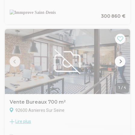
RER C et des axes routiers principaux, nous vous proposons
une surface de bureaux rationnelle et facilement
aménageable.
300 860 €
Les espaces bénéficient d'un cloisonnement modulable,
d'une baie de brassage, air rafraichie et d'une vue dégagée.
Le chauffage est inclus dans les charges. 3 parkings en sous
sol en sus. Disponible de suite.
1
/
4
Vente Bureaux 700 m²
92600 Asnieres Sur Seine
Lire plus
Investisseur Immobilier propose dans un immeuble de
bureau moderne des plateaux de bureau de 700 m² avec
ascenseur. Conformes ERP, ces espaces sont idéaux pour un