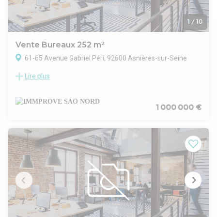
1
/
10
Vente Bureaux 252 m²
61-65 Avenue Gabriel Péri, 92600 Asnières-sur-Seine
Lire plus
IMMPROVE vous propose des bureaux de 252 m² à la vente
au dernier étage d'un immeuble situé en face du métro
Gabriel Péri. Ce local est un actif immobilier de bon standing
qui propose des surfaces de bureaux rationnelles et
1 000 000 €
lumineuses. De plus, 6 parkings inclus dans le prix sont
disponibles au deuxième sous-sol.
. Immeuble en très bon état
. Contrôle accès intérieur
. Environnement tertiaire
. Accès en voiture facile
. En face du métro Gabriel Péri
. Immeuble sécurisé
. Batterie d'ascenseurs
. Fibre optique
. Bureaux fonctionnels