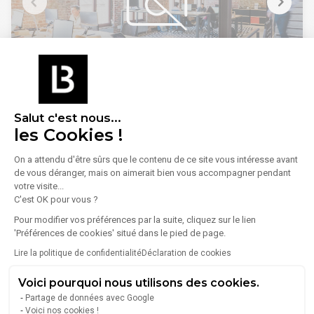
Bus Louis Armand (RIVER), Pierre Boudou (138), Tour
d'Asnières - Laurent Cély (175, 177, 366)
RER Les Grésillons (C)
SNCF Les Grésillons (Gare SNCF)
Grand Paris Express Les Grésillons (L15 Horizon 2030)
1
/
25
A 1, A 86 (Entrée), A 1, A 86 (Sortie)
Port Port de Gennevilliers (Fluvial - Fret)
Vente Bureaux 545 m² à 1 236 m²
Rocade Porte de Clichy (Périphérique Paris)
92600 Asnières-sur-Seine
Salut c'est nous...
Borne de recharge ASNIERES-SUR-SEINE - Rue Louis
les Cookies !
Armand (Bornes de recharge)
Lire plus
IMMPROVE vous propose des surfaces de bureaux
entièrement rénovées, situées dans un immeuble équipé
On a attendu d'être sûrs que le contenu de ce site vous intéresse avant
d'un restaurant inter-entreprises. Ces bureaux modernes
de vous déranger, mais on aimerait bien vous accompagner pendant
À partir de
offrent un cadre professionnel de qualité, avec l'avantage
1 417 000 €
votre visite...
supplémentaire de services de restauration sur place pour
C'est OK pour vous ?
plus de commodité.
Pour modifier vos préférences par la suite, cliquez sur le lien
. Immeuble récent
'Préférences de cookies' situé dans le pied de page.
. Ascenseur PMR
Lire la politique de confidentialité
Déclaration de cookies
. Accès PMR
. Interphone
Voici pourquoi nous utilisons des cookies.
. Fibre optique
. Contrôle d'accès
Partage de données avec Google
. Télésurveillance
Voici nos cookies !