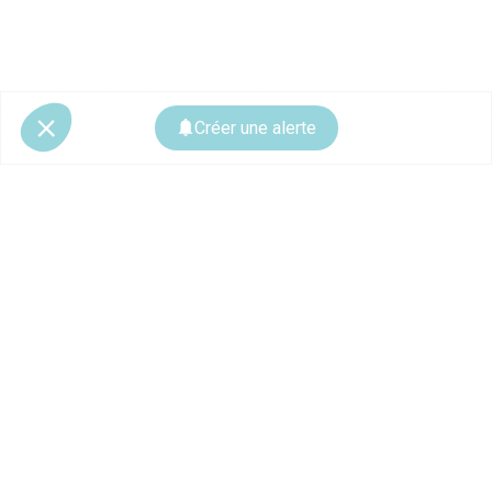
Créer une alerte
© 2026 CoStar Group
La plateforme spécialiste de l'immobilier professionnel
Ce site est protégé par reCAPTCHA et les
règles de confidentialité
ainsi que