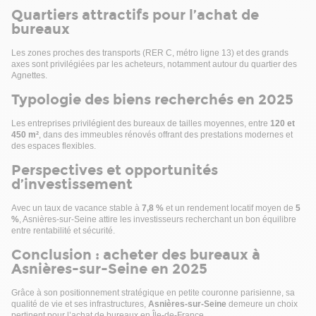
d'atelier et 21 m² d'archives.
Quartiers attractifs pour l’achat de
bureaux
Les zones proches des transports (RER C, métro ligne 13) et des grands
axes sont privilégiées par les acheteurs, notamment autour du quartier des
Agnettes.
Typologie des biens recherchés en 2025
Les entreprises privilégient des bureaux de tailles moyennes, entre
120 et
450 m²
, dans des immeubles rénovés offrant des prestations modernes et
des espaces flexibles.
Perspectives et opportunités
d’investissement
Avec un taux de vacance stable à
7,8 %
et un rendement locatif moyen de
5
%
, Asnières-sur-Seine attire les investisseurs recherchant un bon équilibre
entre rentabilité et sécurité.
Conclusion : acheter des bureaux à
Asnières-sur-Seine en 2025
Grâce à son positionnement stratégique en petite couronne parisienne, sa
qualité de vie et ses infrastructures,
Asnières-sur-Seine
demeure un choix
pertinent pour l’achat de bureaux en Île-de-France.