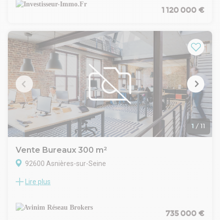
centre de formation ou une association.
1 120 000 €
Caractéristiques :
- Superficie : 700 m²
- Immeuble de bureau moderne
- Ascenseur inclus
- Conforme ERP
- Idéal pour centre de formation ou association
Pour plus d'informations ou pour organiser une visite,
veuillez contacter au 0699823738.
1
/
11
Vente Bureaux 300 m²
92600 Asnières-sur-Seine
Lire plus
Au sein de la Tour d'Asnières, immeuble tertiaire sécurisé
situé à proximité des transports (RER C Les Grésillons et
métro ligne 13 Gabriel Péri) et des principaux axes routiers
(A86), nous proposons à la vente un plateau de bureaux
735 000 €