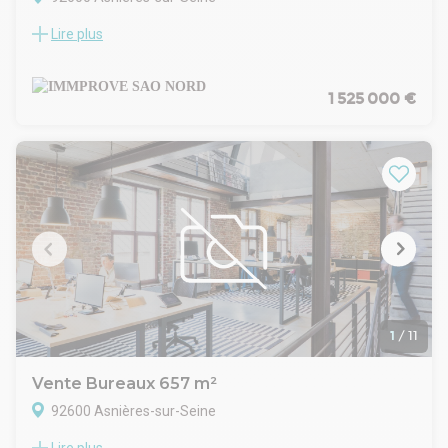
Lire plus
IMMPROVE vous propose des locaux très atypiques, à la
vente ou à la location de 416 m², sur les quais de Seine et à
proximité du centre ville d'Asnières sur Seine.
. Immeuble indépendant
1 525 000 €
. Fibre optique
. Locaux atypiques
. Câblage informatique
. Climatisation
. Chauffage au gaz
. 3 places de stationnements possible
Surface RDC : 416 m²
Situation/Transports :
Metro Gabriel Péri Asnières-Gennevilliers (13)
Train Gare d'Asnières-sur-Seine
Loi Carrez et affectation juridique en cours de détermination
1
/
11
Vente Bureaux 657 m²
92600 Asnières-sur-Seine