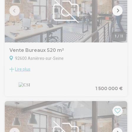
1
/
11
Vente Bureaux 520 m²
92600 Asnières-sur-Seine
Lire plus
CSI vous propose, à la vente, des bureaux en R+1 climatisés
de 520 m², traversant et très lumineux, sans vis à vis direct.
A rafraichir, très peu de contraintes d'aménagement, ce bien
peut convenir à de nombreuses activités.
1 500 000 €
Bureaux situés au 1er étage avec double vitrage et deux
sanitaires.
Bureaux situés au 1er étage,
Double vitrage,
2WC.
Surface RDC : 0 m²
Situation/Transports :