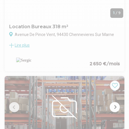
1
/
9
Location Bureaux 318 m²
Avenue De Pince Vent, 94430 Chennevieres Sur Marne
Lire plus
Sergic Immobilier Tertiaire et Commercial vous propose à la
location des bureaux de 318 m² au 1er étage avec
ascenseur.
Situés à proximité du Centre-Commercial Carrefour Pince
2 650 €/mois
Vent et des lignes de bus (440, 438, 437), les bureaux sont au
1er étage. Ils sont équipés :
- D'une climatisation réversible ;
- De sanitaires H/F ;
- D'un ascenseur commun aux utilisateurs ;
- D'une kitchenette ;
- Dun chauffage collectif par gaz ;
- De grands et petits bureaux ;
- Immeuble fibré
Les charges comprennent l'eau et l'électricité. Vous n'aurez
plus qu'à installer votre boxe interne et débuter votre activité.