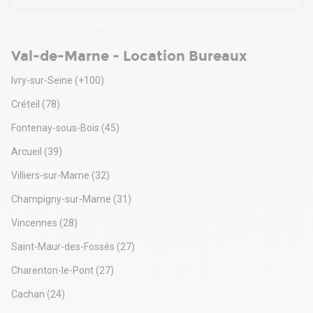
Des travaux sont à prévoir.
. Portail d'accès
. Monte-charge
. Gardien
Val-de-Marne - Location Bureaux
. Open space
. Bureaux cloisonnés
Ivry-sur-Seine
(+100)
. Stores
. Double vitrage
Créteil
(78)
. Convecteurs électriques
Fontenay-sous-Bois
(45)
. Parkings extérieurs : selon disponibilité sur site
Situation/Transports :
Arcueil
(39)
Bus Lignes 208B, 208S, 437 - Arrêt "Avenue Georges"
RER La Varenne-Chennevières (A)
Villiers-sur-Marne
(32)
Autoroute A4, A86
Dépot de garantie : 3 mois de loyer HT HC
Champigny-sur-Marne
(31)
Vincennes
(28)
Saint-Maur-des-Fossés
(27)
Charenton-le-Pont
(27)
Cachan
(24)