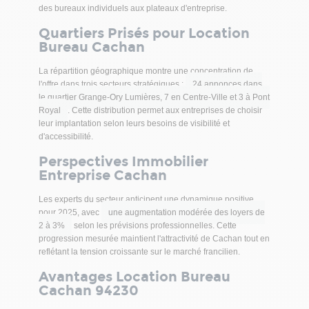
librairie...), un bon choix de restaurants, des espaces
des bureaux individuels aux plateaux d'entreprise.
piétons (promenade de la Bièvre, place Carat, rue
Quartiers Prisés pour Location
piétonne, ?), le parc Raspail et les coteaux.
Bureau Cachan
L'immeuble est proposé par votre interlocuteur dédié
Serge Da Silva pour un montant de loyer à partir de
La répartition géographique montre une concentration de
110 Euros HT/m² par an jusqu'à 190 Euros HT/m² (en
l'offre dans trois secteurs stratégiques :
24 annonces dans
fonction des lots). Vous pouvez contacter Monsieur Da
le quartier Grange-Ory Lumières, 7 en Centre-Ville et 3 à Pont
Silva pour planifier une visite et obtenir plus de
Royal
. Cette distribution permet aux entreprises de choisir
renseignements sur ce bien.
leur implantation selon leurs besoins de visibilité et
- Type de bail : Commercial
d'accessibilité.
- Durée : 3/6/9 ans
- Fiscalité : TVA
Perspectives Immobilier
- Indice : ILAT
Entreprise Cachan
- Indexation : Annuelle
- Dépôt de garantie : 3 mois
Les experts du secteur anticipent une dynamique positive
- Loyers et charges : Trimestriels et d'avance
pour 2025, avec
une augmentation modérée des loyers de
2 à 3%
selon les prévisions professionnelles. Cette
progression mesurée maintient l'attractivité de Cachan tout en
reflétant la tension croissante sur le marché francilien.
Avantages Location Bureau
Cachan 94230