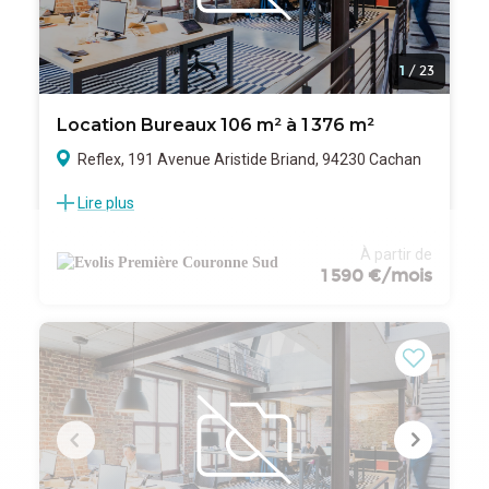
1
/
23
Location Bureaux 106 m² à 1 376 m²
Reflex, 191 Avenue Aristide Briand, 94230 Cachan
Lire plus
EVOLIS, spécialiste en immobilier d'entreprise, vous
propose de découvrir l'immeuble de bureaux ; le
REFLEX situé dans le département du Val de Marne,
À partir de
dans la commune de CACHAN totalement intégrée
1 590 €/mois
dans la communauté d'agglomération du Val de
Bièvre qui regroupe 7 communes du département
dont l'objectif est de soutenir les entreprises dans
toutes leurs démarches de développement, de
création, et d'implantation.
L'immeuble situé sur un axe majeur, la nationale 20,
vous permettra de rejoindre très rapidement de
nombreux axes autoroutiers comme le périphérique «
Porte d'Orléans », ou encore les autoroutes A86 et A6
en quelques minutes.