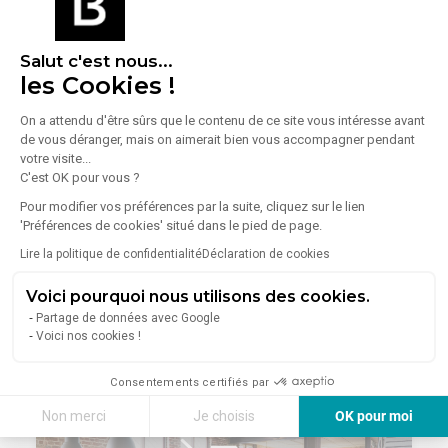
Métro Barbara (4)
prévoir.
Autoroute proximité de l'A6a et de l'A86 / accès via
Disponible immédiatement !
D920
Salut c'est nous...
Bus (162, 187, 193, 197 )
les Cookies !
Dépot de garantie : 3 mois de loyer HT HC
On a attendu d'être sûrs que le contenu de ce site vous intéresse avant
de vous déranger, mais on aimerait bien vous accompagner pendant
1
/
12
votre visite...
C'est OK pour vous ?
Location Bureaux 157 m² à 337 m²
Pour modifier vos préférences par la suite, cliquez sur le lien
94230 Cachan
'Préférences de cookies' situé dans le pied de page.
Lire la politique de confidentialité
Déclaration de cookies
Lire plus
À la recherche de bureaux à louer à Cachan ? Ne
cherchez plus ! EVOLIS vous propose une surface de
Voici pourquoi nous utilisons des cookies.
337 m², divisible à partir de 157 m², idéalement située
À partir de
Partage de données avec Google
pour votre entreprise.
1 963 €/mois
Voici nos cookies !
. Archives de 20 m² en sus au 2ème étage
. Kitchenette
Consentements certifiés par
. Lumineux
. Sanitaires
Non merci
Je choisis
OK pour moi
. Moquette ou linoléum
. Cloisons légères
Axeptio consent
Plateforme de Gestion du Consentement : Personnalisez vos Options