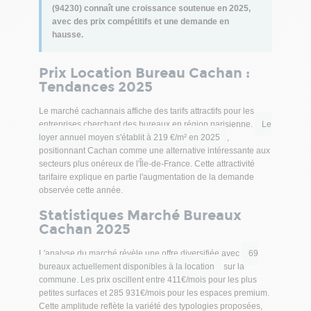
autour de la gare a déjà vu le jour avec la halle du
(94230) connaît une croissance soutenue en 2025,
avec des prix compétitifs et une demande en
marché, avenue Léon Eyrolles et le projet d'une place
hausse.
de 750 m² autour de l'édifice, constituant ainsi un
véritable lieu de rencontres et d'échanges.
Arcueil-Cachan, en tant que connexion entre le RER B
Prix Location Bureau Cachan :
et la future ligne 15 sud du Grand Paris Express, sera
Tendances 2025
mise en service en 2025. Elle accueillera 95 000
voyageurs par jour et sera un point de référence pour
Le marché cachannais affiche des tarifs attractifs pour les
les 32 000 habitants situés dans un rayon d'1
entreprises cherchant des bureaux en région parisienne.
Le
kilomètre autour de la gare. Les bureaux étant situés à
loyer annuel moyen s'établit à 219 €/m² en 2025
,
1 minute de la gare, ils seront desservis par l'aéroport
positionnant Cachan comme une alternative intéressante aux
d'Orly en 12 minutes contre 25 minutes à l'heure
secteurs plus onéreux de l'Île-de-France. Cette attractivité
actuelle. Il est à noter que la gare dessert plusieurs
tarifaire explique en partie l'augmentation de la demande
pôles universitaires d'envergure internationale : l'École
observée cette année.
Spéciale des Travaux Publics (ESTP), l'École
Statistiques Marché Bureaux
Supérieure d'Ingénieurs des Travaux de la
Cachan 2025
Construction (ESITIC) et l'École Normale Supérieure
(ENS).
L'analyse du marché révèle une offre diversifiée avec
69
Cachan est une petite commune aux portes de Paris
bureaux actuellement disponibles à la location
sur la
où il fait bon vivre : des commerçants du centre-ville
commune. Les prix oscillent entre 411€/mois pour les plus
sont sympathiques et dynamiques (magasin bio,
petites surfaces et 285 931€/mois pour les espaces premium.
boucherie, fromagerie, boulangeries, caviste,
Cette amplitude reflète la variété des typologies proposées,