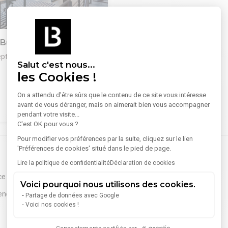
1
/
7
 Bureaux 67 m²
ptèmes-les-Vallons
Salut c'est nous...
les Cookies !
 de l'accès A51, en ZA de
-vallons,
On a attendu d'être sûrs que le contenu de ce site vous intéresse
+1 d'une superficie de 67 m2
avant de vous déranger, mais on aimerait bien vous accompagner
est en très bon état, isolé.
726 €/mois
pendant votre visite...
ose :
C'est OK pour vous ?
 bureau (environ 60 m2) très
sité et très bon état.
Pour modifier vos préférences par la suite, cliquez sur le lien
ne et un sanitaire, un évier.
'Préférences de cookies' situé dans le pied de page.
e louer un local d'activité
Lire la politique de confidentialité
Déclaration de cookies
sus.
ce
(+100)
Aubagne
(+100)
 : 3/6/9
Voici pourquoi nous utilisons des cookies.
de paiement : Trimestrielle et À
ence
(27)
Gardanne
(19)
Partage de données avec Google
Voici nos cookies !
l 8 710 € HT /an
Arles
(7)
el 725 € HT /mois