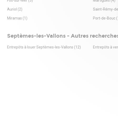
Fos-sur-Mer
(5)
Martigues
(4)
Loyer annue
Charges ann
Auriol
(2)
Saint-Rémy-d
Charges men
Dépôt de ga
Miramas
(1)
Port-de-Bouc
(
Taxe fonciè
Honoraires 
loyer annuel
Septèmes-les-Vallons - Autres recherche
TTC
RED GROUPE 
Entrepôts à louer Septèmes-les-Vallons
(12)
Entrepôts à ve
d'entrepris
immobilier 
vous accom
locaux profe
locaux d'act
patrimoniaux
CONTACT
Christine S
06.59.92.68
christine@r
Agent comm
508774163
RCP BEAZL
Honoraires 