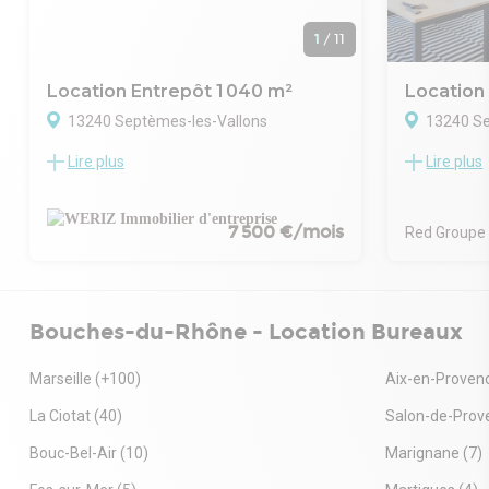
1
/
11
Location Entrepôt 1 040 m²
Location
13240 Septèmes-les-Vallons
13240 Se
Lire plus
Lire plus
WERIZ, acteur indépendant et local du
A proximité
marché de l'immobilier d'entreprise en
Septème-les
Métropole Aix Marseille Provence, vous
Bureau en R
propose un bâtiment d'activité d'une
Le bâtiment 
7 500 €/mois
Red Groupe
superficie d'environ 1000 m² indépendant
Le bien disp
totalement rénové, bénéficiant de 2 accès
D'une partie
plain-pied, de bureaux récents, d'une
belle lumino
visibilité autoroutière et d'un terrain de
Espace cuisi
Bouches-du-Rhône - Location Bureaux
1900 m².
Possibilité d
attenant en 
Marseille
(+100)
Aix-en-Proven
Type de bail
Périodicité 
La Ciotat
(40)
Salon-de-Prov
échoir
Loyer annue
Bouc-Bel-Air
(10)
Marignane
(7)
Loyer mensu