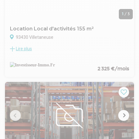
1
/
3
Location Local d'activités 155 m²
93430 Villetaneuse
Lire plus
INVESTISSEUR IMMO, cabinet expert en immobilier
d'entreprise, vous propose à la location des locaux d'activités
situé à Epinay. Ce site bénéficie d'une situation géographique
stratégique avec une accessibilité optimale, à environ 10
2 325 €/mois
minutes de Paris.
Description du Local d'Activités :
Superficie Totale : 2400 m²
Rez-de-Chaussée :
Activités : 1200 m²
1er étage :
Bureaux : 1200 m²
20 entrepôt à louer (possibilité de regrouper les lots)
Disponibilité : Immédiate
Caractéristiques :
Surface Entrepôt : 1200 m²