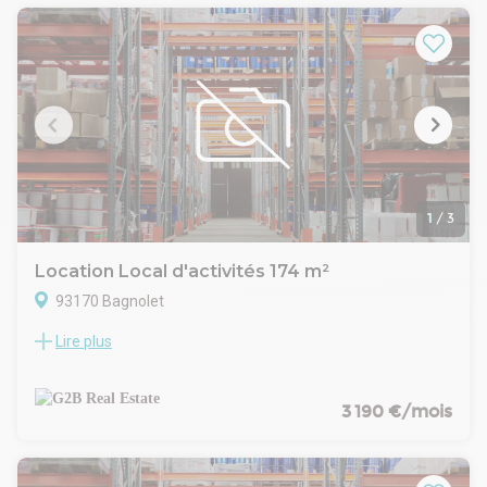
respecte les dernières normes (RT 2012), avec double
bardage, couverture en bac acier, éclairage LED, et
équipements complets par cellule. À seulement quelques
minutes du périphérique parisien et de l’autoroute A3, ce site
bénéficie d’une accessibilité exceptionnelle.
L'ensemble est signé Archicrea pour la partie architecture et
Yuman Immobilier pour la maitrise d'ouvrage.
1
/
3
Location Local d'activités 174 m²
93170 Bagnolet
Lire plus
Situé dans un parc clôturé et sécurisé à Bagnolet, ce
programme d’activités propose 28 halles neuves pensées
pour accueillir artisans, PME ou logisticiens urbains. Le parc
est entièrement clos, avec portail motorisé, voirie enrobée
3 190 €/mois
adaptée aux livraisons, et accès plain-pied. La conception
respecte les dernières normes (RT 2012), avec double
bardage, couverture en bac acier, éclairage LED, et