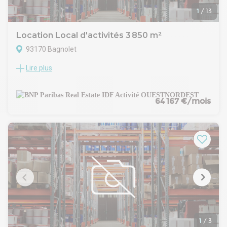
1
/
13
Location Local d'activités 3 850 m²
93170 Bagnolet
Lire plus
BAGNOLET (93) - Bagnolet I
A LOUER / BÄTIMENT INDÉPENDANT D'ENTREPÔT ET
BUREAUX
BNP PARIBAS REAL ESTATE vous propose, à la location, un
64 167 €/mois
bâtiment indépendant à usage d'activité, entreposage et
bureaux d'une superficie totale de 3.850 m² environ, le tout
sur un terrain de 9.744 m² environ entièrement clôturé.
Ce bien est idéalement situé à proximité du périphérique et
des aéroports Roissy CDG et Le Bourget et est très bien
desservi par les transports en commun : métro ligne 3 et
bus..
Nous vous proposons, à la location, un bâtiment indépendant
à usage d'activité, entreposage et bureaux d'une superficie
totale de 3.850 m² environ.
Prestations techniques : sol béton, charge au sol RDC : 3 à
5T/m² environ, chauffage individuel, éclairage LED, sécurité :
1
/
3