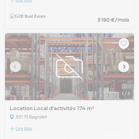
Lire plus
Situé dans un parc clôturé et sécurisé à Bagnolet, ce
programme d’activités propose 28 halles neuves pensées
pour accueillir artisans, PME ou logisticiens urbains. Le parc
est entièrement clos, avec portail motorisé, voirie enrobée
3 190 €/mois
adaptée aux livraisons, et accès plain-pied. La conception
respecte les dernières normes (RT 2012), avec double
bardage, couverture en bac acier, éclairage LED, et
équipements complets par cellule. À seulement quelques
minutes du périphérique parisien et de l’autoroute A3, ce site
bénéficie d’une accessibilité exceptionnelle.
L'ensemble est signé Archicrea pour la partie architecture et
Yuman Immobilier pour la maitrise d'ouvrage.
1
/
3
Location Local d'activités 174 m²
93170 Bagnolet
Lire plus
Situé dans un parc clôturé et sécurisé à Bagnolet, ce
programme d’activités propose 28 halles neuves pensées