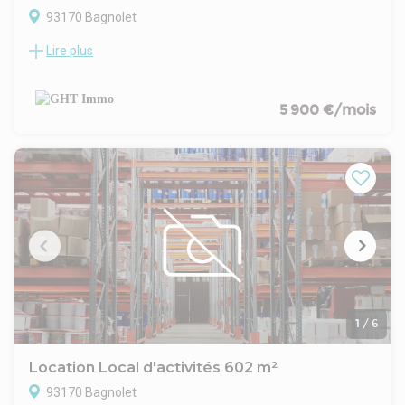
locaux rénovés, visibles et immédiatement disponibles aux
93170 Bagnolet
portes de Paris.
Lire plus
LE CABINET GHT IMMO VOUS PROPOSE:
225m² d'entrepôt 9m HSP au faitage+ 90m² de bureaux
Proximité immédiate de porte de Bagnolet
Cour avant, plusieurs places de stationnement.
5 900 €/mois
Loyer : 5900€ HT/HC
Charges indépendantes
Ideal garage automobile, atelier menuiserie, stockage ...
nGHT IMMO - 01 48 93 81 23 - Plus d'informations sur
www.ghtimmo.fr (réf. 940046893)
1
/
6
Location Local d'activités 602 m²
93170 Bagnolet