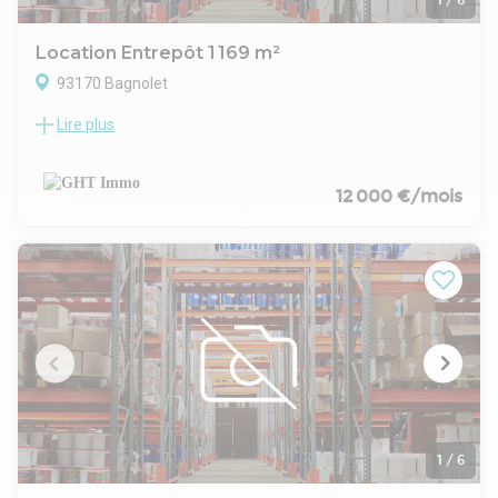
Location Entrepôt 1 169 m²
93170 Bagnolet
Lire plus
LE CABINET GHTIMMO VOUS PROPOSE:
Bâtiment indépendant de 1169m²,
-814m² d'entrepôt + 120m² en mezzanine
-235m² de bureaux.
12 000 €/mois
CARACTERISTIQUES: HAUTEUR LIBRE: 8,3M - ACCES GROS
PORTEUR- ESPACE DE DÉCHARGEMENT - RESISTANCE SOL :
3T/m2- PORTAIL COULISSANT 4,50 X 7,20m
Proche Metro Mairie des Lilas.
Acces direct périphérique et A3
DISPOBILITÉ IMMEDIATEnGHT IMMO - 01 48 93 81 23 - Plus
d'informations sur www.ghtimmo.fr (réf. 940048690)
1
/
6