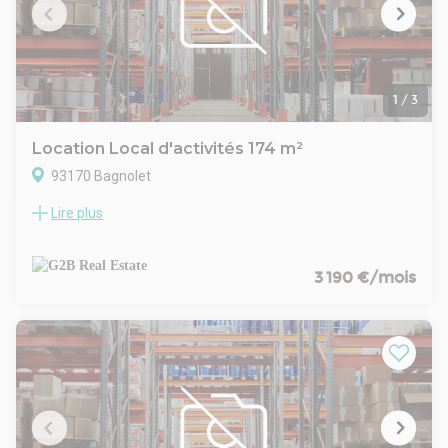
L'ensemble est signé Archicrea pour la partie architecture et
Yuman Immobilier pour la maitrise d'ouvrage.
1
/
3
Location Local d'activités 174 m²
93170 Bagnolet
Lire plus
Situé dans un parc clôturé et sécurisé à Bagnolet, ce
programme d’activités propose 28 halles neuves pensées
pour accueillir artisans, PME ou logisticiens urbains. Le parc
est entièrement clos, avec portail motorisé, voirie enrobée
3 190 €/mois
adaptée aux livraisons, et accès plain-pied. La conception
respecte les dernières normes (RT 2012), avec double
bardage, couverture en bac acier, éclairage LED, et
équipements complets par cellule. À seulement quelques
minutes du périphérique parisien et de l’autoroute A3, ce site
bénéficie d’une accessibilité exceptionnelle.
L'ensemble est signé Archicrea pour la partie architecture et
Yuman Immobilier pour la maitrise d'ouvrage.