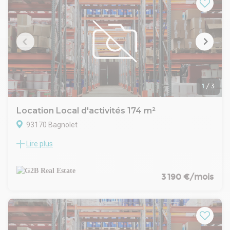
équipements complets par cellule. À seulement quelques
minutes du périphérique parisien et de l’autoroute A3, ce site
bénéficie d’une accessibilité exceptionnelle.
L'ensemble est signé Archicrea pour la partie architecture et
Yuman Immobilier pour la maitrise d'ouvrage.
1
/
3
Location Local d'activités 174 m²
93170 Bagnolet
Lire plus
Situé dans un parc clôturé et sécurisé à Bagnolet, ce
programme d’activités propose 28 halles neuves pensées
pour accueillir artisans, PME ou logisticiens urbains. Le parc
est entièrement clos, avec portail motorisé, voirie enrobée
3 190 €/mois
adaptée aux livraisons, et accès plain-pied. La conception
respecte les dernières normes (RT 2012), avec double
bardage, couverture en bac acier, éclairage LED, et
équipements complets par cellule. À seulement quelques
minutes du périphérique parisien et de l’autoroute A3, ce site