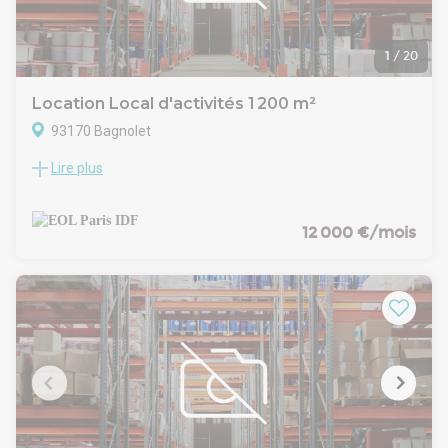
Autoroute Périphérique Porte de Bagnolet
Dépot de garantie : 3 mois de loyer HT/HC
1
/
20
Location Local d'activités 1 200 m²
93170 Bagnolet
Lire plus
EOL vous propose à la location ou à la vente un bâtiment
indépendant d'une surface totale de 1 200 m².
Ce bien bénéficie d'une hauteur libre de 9 mètres, d'un accès
de plain-pied et d'une charge au sol de 3,50 t/m². Des
12 000 €/mois
emplacements de parking VL sont également mis à
disposition sur ce bien.
L'emplacement de cette offre est stratégique puisqu'elle se
situe à proximité des grands axes routiers (A86, A3 et
boulevard périphérique) et des transports en commun
(métro 11, tram T3b et bus).
Intéressés ? Nous restons à votre disposition pour de plus
amples informations et pour tout rendez-vous de visite à
votre convenance.