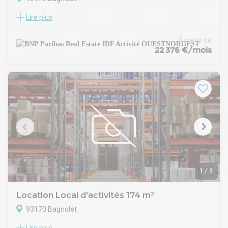
Lire plus
BAGNOLET (93)
A LOUER / BAGNOLET II / BATIMENT A USAGE
D'ACTIVITES/ENTREPOTS (DIVISION POSSIBLE)
À partir de
BNP Paribas Real Estate vous propose un bâtiment à usage
22 376 €/mois
d'activités/entrepôts sur un terrain clos d'env. 5 024 m².
Le bien est idéalement situé, à proximité du Boulevard
périphérique ainsi que du Métro M3 et bus.
Nous vous proposons, à la location, un bâtiment à usage
d'activités/entrepôts d'une surface d'env. 16.174 m² (division
possible : nous consulter).
Prestations techniques : hauteur libre de 3 mètres à 8
mètres environ, aire de manoeuvre, 3 portes d'accès à quai,
3 portes d'accès plain-pied (sectionnelles), 2 bornes
électriques, rampe(s) d'accès, mezzanine, accès tous
porteurs
Parkings VL intérieurs : 156 places
1
/
3
Le site est idéalement situé à proximité du Boulevard
périphérique "Porte de Bagnolet" ainsi que du métro M3
Location Local d'activités 174 m²
"Galliéni" et bus. Aéroports Le Bourget & Roissy Charles-de-
93170 Bagnolet
Gaulle.