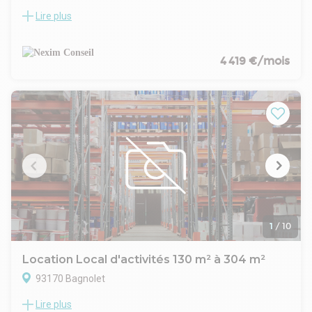
Lire plus
NEXIM CONSEIL vous propose à la location un local d'activité
de 602 m2 situé à Bagnolet, à proximité de des axes routiers
- A3 - et des transports en communs.
Le local est aménagé avec une mezzanine sur laquelle vous
4 419 €/mois
pouvez faire du stockage lourd (charge 1,6t/m²)
Surface plain-pied activité: 324m²
Surface mezzanine activité: 278m²
1
/
10
Location Local d'activités 130 m² à 304 m²
93170 Bagnolet
Lire plus
EOL vous propose à la location des locaux à partir de 130 m²