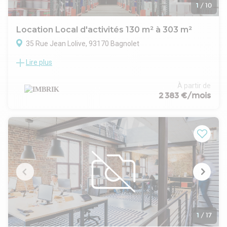
1
/
10
Location Local d'activités 130 m² à 303 m²
35 Rue Jean Lolive, 93170 Bagnolet
Lire plus
Un projet clé en main pour les professionnels
La Venelle Productive de Bagnolet propose 31 cellules
d’activité neuves, conçues pour répondre aux besoins des
À partir de
artisans, petites entreprises de production, logistique, SAV
2 383 €/mois
ou stockage. Chaque local est fonctionnel, sécurisé et prêt à
accueillir votre activité.
Caractéristiques du programme
31 cellules de 129 à 173 m² (RDC + étage)
62 places de stationnement extérieur sécurisées
Aménagements paysagers et espaces de convivialité
Local services généraux et zone dédiée aux conteneurs à
déchets
Surface foncière totale : 7 136 m²
Points forts des locaux
Structure moderne : charpente métallique, bardage double
peau, isolation RT 2012
1
/
17
Hauteurs utiles : 3,80 m en RDC / 3,16 m en étage