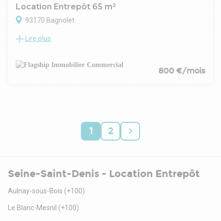
Location Entrepôt 65 m²
93170 Bagnolet
Lire plus
L'agence FLAGSHIP vous propose un entrepôt / local
d'activité d'environ 65 m² au total et au rez- de-chaussée.
Rectangle pas de perte de place, toiture étanche (neuve),
lumière naturelle, Point d'eau + WC, accès autoroute et
800 €/mois
periphérique, électricité neuve.
Retrouvez l’intégralité de nos annonces sur notre site
www.flagship.fr
*Garanties complémentaires à prévoir en fonction du dossier
1
2
Seine-Saint-Denis - Location Entrepôt
Aulnay-sous-Bois
(+100)
Le Blanc-Mesnil
(+100)