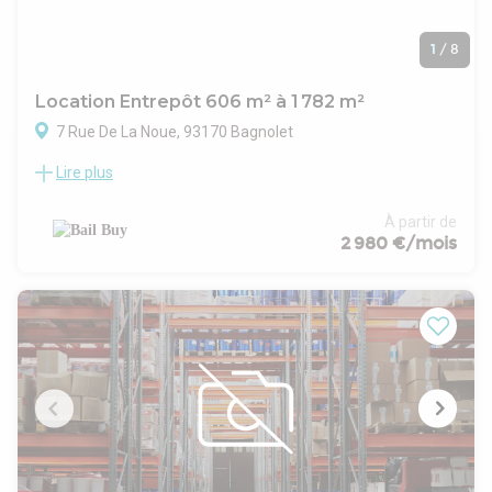
1
/
8
Location Entrepôt 606 m² à 1 782 m²
7 Rue De La Noue, 93170 Bagnolet
Lire plus
Bagnolet, surfaces d'activités et de stockage proposées à la
location en bail commercial ou dérogatoire 12 /24 ou 36
mois. Surfaces fonctionnelles de plain pied avec portes
À partir de
sectionnelles, et accès moyens porteurs.
2 980 €/mois
Construction :
État de l'immeuble : Etat d'usage
Parking intérieur : 2
Parkings (commentaires) : Loyer parking inclus
Date (dernière mise à jour) : 2026-08-03
Bail : Commercial 3 6 9
Honoraires / Location: 20 % HT du loyer annuel de référence
HT HC À la charge du preneur