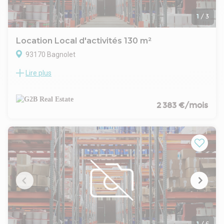
1
/
3
Location Local d'activités 130 m²
93170 Bagnolet
Lire plus
Situé dans un parc clôturé et sécurisé à Bagnolet, ce
programme d’activités propose 28 halles neuves pensées
pour accueillir artisans, PME ou logisticiens urbains. Le parc
est entièrement clos, avec portail motorisé, voirie enrobée
2 383 €/mois
adaptée aux livraisons, et accès plain-pied. La conception
respecte les dernières normes (RT 2012), avec double
bardage, couverture en bac acier, éclairage LED, et
équipements complets par cellule. À seulement quelques
minutes du périphérique parisien et de l’autoroute A3, ce site
bénéficie d’une accessibilité exceptionnelle.
L'ensemble est signé Archicrea pour la partie architecture et
Yuman Immobilier pour la maitrise d'ouvrage.
1
/
6