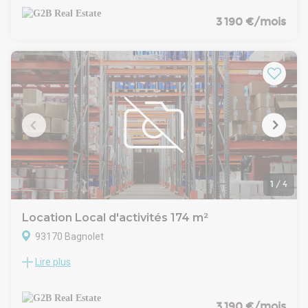
pour accueillir artisans, PME ou logisticiens urbains. Le parc
est entièrement clos, avec portail motorisé, voirie enrobée
3 190 €/mois
adaptée aux livraisons, et accès plain-pied. La conception
respecte les dernières normes (RT 2012), avec double
bardage, couverture en bac acier, éclairage LED, et
équipements complets par cellule. À seulement quelques
minutes du périphérique parisien et de l’autoroute A3, ce site
bénéficie d’une accessibilité exceptionnelle.
L'ensemble est signé Archicrea pour la partie architecture et
Yuman Immobilier pour la maitrise d'ouvrage.
1
/
4
Location Local d'activités 174 m²
93170 Bagnolet
Lire plus
Situé dans un parc clôturé et sécurisé à Bagnolet, ce
programme d’activités propose 28 halles neuves pensées
pour accueillir artisans, PME ou logisticiens urbains. Le parc
est entièrement clos, avec portail motorisé, voirie enrobée
3 190 €/mois