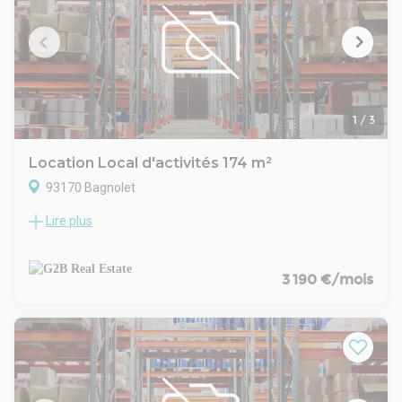
bénéficie d’une accessibilité exceptionnelle.
L'ensemble est signé Archicrea pour la partie architecture et
Yuman Immobilier pour la maitrise d'ouvrage.
1
/
3
Location Local d'activités 174 m²
93170 Bagnolet
Lire plus
Situé dans un parc clôturé et sécurisé à Bagnolet, ce
programme d’activités propose 28 halles neuves pensées
pour accueillir artisans, PME ou logisticiens urbains. Le parc
est entièrement clos, avec portail motorisé, voirie enrobée
3 190 €/mois
adaptée aux livraisons, et accès plain-pied. La conception
respecte les dernières normes (RT 2012), avec double
bardage, couverture en bac acier, éclairage LED, et
équipements complets par cellule. À seulement quelques
minutes du périphérique parisien et de l’autoroute A3, ce site
bénéficie d’une accessibilité exceptionnelle.