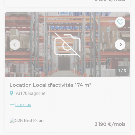
adaptée aux livraisons, et accès plain-pied. La conception
respecte les dernières normes (RT 2012), avec double
bardage, couverture en bac acier, éclairage LED, et
équipements complets par cellule. À seulement quelques
minutes du périphérique parisien et de l’autoroute A3, ce site
bénéficie d’une accessibilité exceptionnelle.
L'ensemble est signé Archicrea pour la partie architecture et
Yuman Immobilier pour la maitrise d'ouvrage.
1
/
3
Location Local d'activités 174 m²
93170 Bagnolet
Lire plus
Situé dans un parc clôturé et sécurisé à Bagnolet, ce
programme d’activités propose 28 halles neuves pensées
pour accueillir artisans, PME ou logisticiens urbains. Le parc
est entièrement clos, avec portail motorisé, voirie enrobée
3 190 €/mois
adaptée aux livraisons, et accès plain-pied. La conception