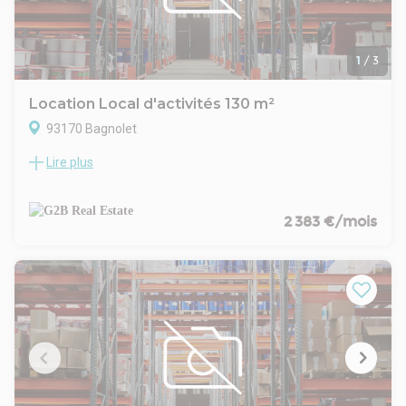
1
/
3
Location Local d'activités 130 m²
93170 Bagnolet
Lire plus
Situé dans un parc clôturé et sécurisé à Bagnolet, ce
programme d’activités propose 28 halles neuves pensées
pour accueillir artisans, PME ou logisticiens urbains. Le parc
est entièrement clos, avec portail motorisé, voirie enrobée
2 383 €/mois
adaptée aux livraisons, et accès plain-pied. La conception
respecte les dernières normes (RT 2012), avec double
bardage, couverture en bac acier, éclairage LED, et
équipements complets par cellule. À seulement quelques
minutes du périphérique parisien et de l’autoroute A3, ce site
bénéficie d’une accessibilité exceptionnelle.
L'ensemble est signé Archicrea pour la partie architecture et
Yuman Immobilier pour la maitrise d'ouvrage.