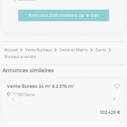
technique ou environnemental pour le compte d'un
propriétaire ou d'un occupant ; et les transactions, la
Avoir plus d'informations sur le bien
location et la vente de locaux professionnels. Conseil en
investissement et arbitrage.
Accueil
Vente Bureaux
Seine-et-Marne
Serris
Bureaux a vendre
Annonces similaires
Vente Bureau 24 m² à 2 376 m²
77700 Serris
102 425 €