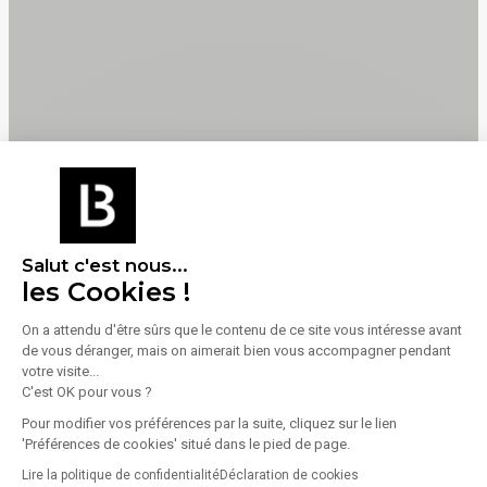
Énergie
Salut c'est nous...
Diagnostic de performance énergétique (DPE)
les Cookies !
On a attendu d'être sûrs que le contenu de ce site vous intéresse avant
Consommation (énergie primaire) :
Non communiqué
de vous déranger, mais on aimerait bien vous accompagner pendant
votre visite...
En savoir plus sur le bien
Indice d'émission de gaz à effet de serre (GES)
C'est OK pour vous ?
Pour modifier vos préférences par la suite, cliquez sur le lien
'Préférences de cookies' situé dans le pied de page.
Émissions :
Non communiqué
Lire la politique de confidentialité
Déclaration de cookies