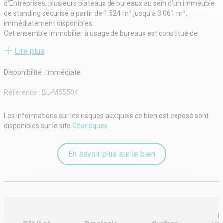
d'Entreprises, plusieurs plateaux de bureaux au sein d'un immeuble
de standing sécurisé à partir de 1.524 m² jusqu'à 3.061 m²,
immédiatement disponibles.
Cet ensemble immobilier à usage de bureaux est constitué de
quatre bâtiments indépendants en R+1 et R+2 et est situé au sein du
Lire plus
Parc International d'Entreprise.
Ce programme est situé en bordure de la D406, à 500 mètres de
Disponibilité : Immédiate
l'autoroute A4, liaison par bus à la station RER A 'Montévrain-Val
d'Europe'.
Référence :
BL-M55504
Les informations sur les risques auxquels ce bien est exposé sont
disponibles sur le site
Géorisques
.
En savoir plus sur le bien
P