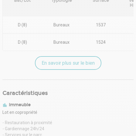
Bât/Lot
Typologie
Surface
ve
HD
D (8)
Bureaux
1537
D (8)
Bureaux
1524
En savoir plus sur le bien
Caractéristiques
Immeuble
Lot en copropriété
- Restauration à proximité
- Gardiennage 24h/24
- Services sur le parc