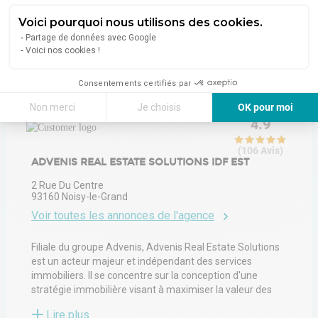
Voici pourquoi nous utilisons des cookies.
Partage de données avec Google
Voici nos cookies !
À propos de l'agence
Consentements certifiés par
Non merci
Je choisis
OK pour moi
4.9
Axeptio consent
Plateforme de Gestion du Consentement : Personnalisez vos Options
(
106
Avis
)
Notre plateforme vous permet d'adapter et de gérer vos paramètres de 
ADVENIS REAL ESTATE SOLUTIONS IDF EST
2 Rue Du Centre
93160
Noisy-le-Grand
Voir toutes les annonces de l'agence
Filiale du groupe Advenis, Advenis Real Estate Solutions
est un acteur majeur et indépendant des services
immobiliers. Il se concentre sur la conception d'une
stratégie immobilière visant à maximiser la valeur des
actifs sous gestion ; la gestion locale d'un actif
Lire plus
immobilier d'un point de vue administratif, financier,