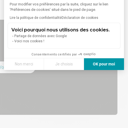
Pour modifier vos préférences par la suite, cliquez sur le lien
'Préférences de cookies' situé dans le pied de page.
Lire la politique de confidentialité
Déclaration de cookies
Voici pourquoi nous utilisons des cookies.
Partage de données avec Google
Voici nos cookies !
Consentements certifiés par
Non merci
Je choisis
OK pour moi
Voir sur la carte
Axeptio consent
Plateforme de Gestion du Consentement : Personnalisez vos
Notre plateforme vous permet d'adapter et de gérer vos paramè