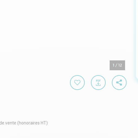
1
/
12
 de vente (honoraires HT)