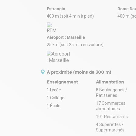
Estrangin
Rome Da
400 m (soit 4 min à pied)
400 m (so
Aéroport : Marseille
25 km (soit 25 min en voiture)
À proximité (moins de 300 m)
Enseignement
Alimentation
1 Lycée
8 Boulangeries /
Pâtisseries
1 Collège
17 Commerces
1 École
alimentaires
101 Restaurants
4 Superettes /
Supermarchés