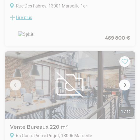
Rue Des Fabres, 13001 Marseille 1er
Lire plus
Vente et location Bureaux Marseille 13001
À louer – Bureaux – Marseille 1er arrondissementSitués rue
des Fabres, au cœur du 1er arrondissement de Marseille,
bureaux à louer au 4ᵉ étage avec ascenseur d'un immeuble
469 800 €
bien entretenu. Ces locaux se composent d'une salle de
réunion, de quatre espaces de bureaux indépendants, d'un
open space ainsi que de sanitaires privatifs, offrant une
organisation fonctionnelle et adaptée à de nombreuses
activités tertiaires. Les bureaux bénéficient d'une
climatisation réversible et d'une excellente luminosité grâce
à une configuration traversante. L'environnement est
agréable et dynamique, à proximité immédiate de
l'ensemble des commodités, des transports et des services
du centre-ville. Un emplacement central et recherché, idéal
pour implanter ou développer votre activité professionnelle.
Offre disponible à la vente et à la location.
1
/
12
Vente Bureaux 220 m²
65 Cours Pierre Puget, 13006 Marseille