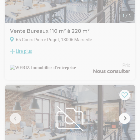
1
/
5
Vente Bureaux 110 m² à 220 m²
65 Cours Pierre Puget, 13006 Marseille
Lire plus
WERIZ, votre spécialiste indépendant et local du marché de
l'immobilier d'entreprise sur la Métropole Aix Marseille
Provence vous propose à la vente ainsi qu'à la location de
Prix
splendides bureaux d'environ 250m² idéalement situés en
Nous consulter
face du Palais de justice. Ces bureaux atypiques, chargés
d'histoire et d'oeuvres d'art bénéficient de prestations de
standing et d'un cachet très recherché pour les amateurs
d'art.