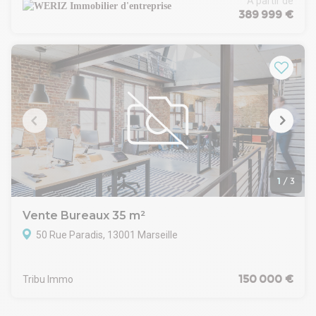
À partir de
de la très prisée Rue Montgrand. A proximité immédiate du
389 999 €
Palais de Justice et de toutes les commodités, ces bureaux à
rénover présentent un potentiel exceptionnel avec une belle
hauteur sous plafond et des espaces modulables selon vos
besoins.
1
/
3
Vente Bureaux 35 m²
50 Rue Paradis, 13001 Marseille
150 000 €
Tribu Immo