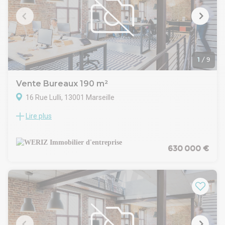
Un 2eme plateau au 2eme étage de 113 m² peut être
associé.
1
/
9
Vente Bureaux 190 m²
16 Rue Lulli, 13001 Marseille
Lire plus
WERIZ, acteur indépendant et local du marché de
l'immobilier d'entreprise en Métropole Aix Marseille
Provence vous propose une surface de 196 m² à la vente.
Emplacement idéal en plein coeur du centre-ville de Marseille
630 000 €
proche de l'opéra quartier très prisé, à proximité des
transports en commun. Nichée dans un bel immeuble
bourgeois, cette surface offre une belle hauteur sous
plafond.