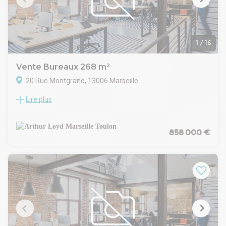
1
/
16
Vente Bureaux 268 m²
20 Rue Montgrand, 13006 Marseille
Lire plus
Arthur Loyd Marseille Méditerranée vous propose à la vente
un plateau de bureaux au 3ème et avant-dernier étage d'un
immeuble en pierre de taille, récemment ravalé, situé au
cœur du centre-ville de Marseille, dans le quartier Préfecture.
858 000 €
Les parties communes sont bien entretenues et
l’accessibilité est optimale grâce à la proximité immédiate
des transports en commun (tramway, métro, bus) et un
parking public au pied de l'immeuble. L’environnement est
vivant, avec de nombreux commerces, établissements
scolaires et services à moins de 300 mètres.