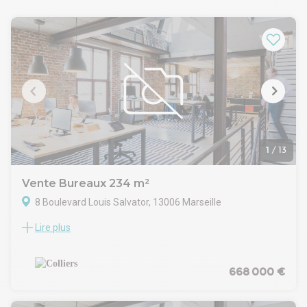
1
/
13
Vente Bureaux 234 m²
8 Boulevard Louis Salvator, 13006 Marseille
Lire plus
Superbe opportunité d'acquérir des bureaux de 234 m² non
divisibles, en excellent état, avec RDC et vitrine, situés dans le
prestigieux quartier de la Préfecture à Marseille. Idéal pour
une entreprise à la recherche d'un emplacement stratégique
668 000 €
et de qualité pour son activité. Ne manquez pas cette
occasion unique, contactez-nous dès maintenant pour plus