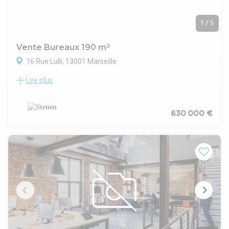
1
/
5
Vente Bureaux 190 m²
16 Rue Lulli, 13001 Marseille
Lire plus
Le cabinet STENEN vous présente une opportunité
d'acquisition de bureaux d'environ 190 m² idéalement situés
à proximité immédiate du Vieux-Port, au sein d'un
environnement professionnel reconnu.
630 000 €
Situés au deuxième étage d'un immeuble avec ascenseur,
ces locaux séduiront les professions libérales recherchant
une adresse valorisante pour recevoir leur clientèle. Leur
implantation au coeur de Marseille garantit une excellente
accessibilité grâce aux nombreux transports, parkings
publics et services disponibles à quelques minutes à pied.
La surface permet d'imaginer différents aménagements
selon vos besoins : bureaux privatifs, salles de consultation,
salles de réunion, espaces collaboratifs ou accueil dédié. Les
volumes offrent une réelle souplesse d'organisation et
accompagneront facilement l'évolution de votre activité.