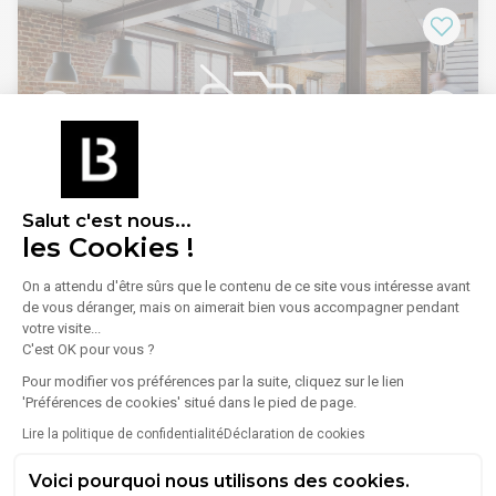
d'informations et pour organiser une visite.
1
/
16
Salut c'est nous...
les Cookies !
Vente Bureaux 190 m²
On a attendu d'être sûrs que le contenu de ce site vous intéresse avant
16 Rue Lulli, 13001 Marseille
de vous déranger, mais on aimerait bien vous accompagner pendant
votre visite...
Lire plus
Vente Bureaux Marseille 13001
C'est OK pour vous ?
À VENDRE – BUREAUX DIVISIBLES EN HYPER CENTRE DE
MARSEILLELocalisation : Entre le Vieux-Port, le Palais de
Pour modifier vos préférences par la suite, cliquez sur le lien
Justice et la Préfecture, dans le cœur dynamique de
630 000 €
'Préférences de cookies' situé dans le pied de page.
Marseille.Description : Bureaux double destination en
Lire la politique de confidentialité
Déclaration de cookies
excellent état, à usage professionnel ou mixte, offrant un
cadre de travail fonctionnel et lumineux.Surface et
Voici pourquoi nous utilisons des cookies.
agencement : 6 bureaux individuels + 2 open spaces Accueil