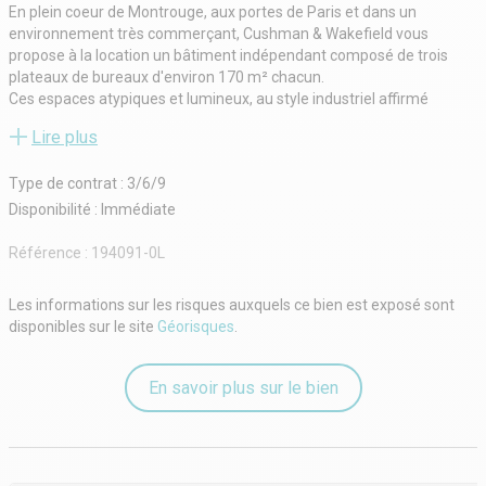
En plein coeur de Montrouge, aux portes de Paris et dans un
environnement très commerçant, Cushman & Wakefield vous
propose à la location un bâtiment indépendant composé de trois
plateaux de bureaux d'environ 170 m² chacun.
Ces espaces atypiques et lumineux, au style industriel affirmé
(hauteur sous plafond, grandes verrières, poutres métalliques
Lire plus
apparentes), offrent un cadre de travail inspirant et convivial. Ils
bénéficient également d'une agréable terrasse privative, idéale pour
Type de contrat : 3/6/9
les moments de détente ou les réunions informelles en extérieur.
Idéaux pour des sociétés créatives, agences, start-ups ou cabinets
Disponibilité : Immédiate
de conseil, ces bureaux allient caractère architectural et confort
moderne.
Référence :
194091-0L
Disponibles en bail 3/6/9 ou dérogatoire, ces plateaux offrent une
grande flexibilité d'aménagement afin de répondre aux besoins
Les informations sur les risques auxquels ce bien est exposé sont
spécifiques de votre entreprise.
disponibles sur le site
Géorisques
.
Situé à proximité immédiate de la ligne 4 du métro, station "Mairie
de Montrouge", le bâtiment bénéficie d'une localisation privilégiée,
facilement accessible pour vos équipes et vos clients.
En savoir plus sur le bien
Cet emplacement stratégique, au sein d'un quartier dynamique et
agréable, constitue une opportunité rare pour installer vos bureaux
dans un cadre à la fois fonctionnel, inspirant et ouvert sur l'extérieur.
Si ces bureaux à louer vous intéressent, contactez-moi dès