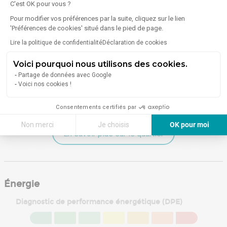
C'est OK pour vous ?
6 Commerces
alimentaires
Pour modifier vos préférences par la suite, cliquez sur le lien
'Préférences de cookies' situé dans le pied de page.
13 Restaurants
1 Superette /
Lire la politique de confidentialité
Déclaration de cookies
Supermarché
Voici pourquoi nous utilisons des cookies.
Santé
Sport
Partage de données avec Google
Voici nos cookies !
2 Pharmacies /
2 Salles de sport /
Parapharmacies
Fitness
Consentements certifiés par
Non merci
Je choisis
OK pour moi
En savoir plus sur le quartier
Axeptio consent
Plateforme de Gestion du Consentement : Personnalisez vos Options
Notre plateforme vous permet d'adapter et de gérer vos paramètres de 
Énergie
Diagnostic de performance énergétique (DPE)