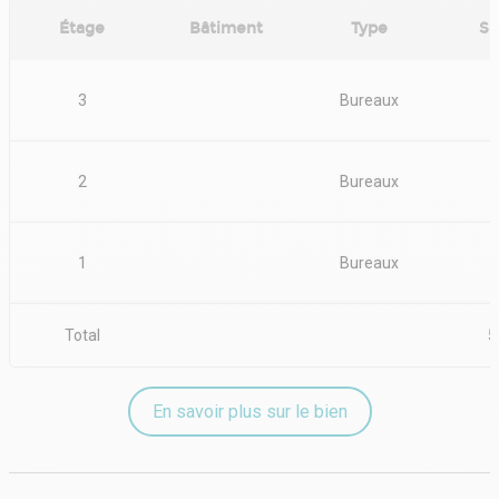
aujourd'hui pour organiser une visite et concrétiser votre projet de
location de votre futur espace de travail.
Étage
Bâtiment
Type
Su
3
Bureaux
2
Bureaux
1
Bureaux
Total
5
En savoir plus sur le bien