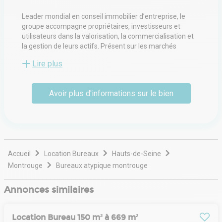
Leader mondial en conseil immobilier d’entreprise, le
groupe accompagne propriétaires, investisseurs et
utilisateurs dans la valorisation, la commercialisation et
la gestion de leurs actifs. Présent sur les marchés
tertiaire, commercial et industriel, il propose des services
Lire plus
allant de la transaction locative et vente à l’expertise, la
gestion d’immeubles, l’aménagement d’espaces et la
stratégie d’implantation. Ses équipes multidisciplinaires
Avoir plus d'informations sur le bien
interviennent auprès d’entreprises de toutes tailles pour
optimiser la performance immobilière et créer de la
valeur durable. Fort d’un réseau international et d’une
implantation locale, il associe expertise sectorielle et
connaissance fine des marchés régionaux afin
d’apporter des solutions sur mesure.
Accueil
Location Bureaux
Hauts-de-Seine
Montrouge
Bureaux atypique montrouge
Annonces similaires
Location Bureau 150 m² à 669 m²