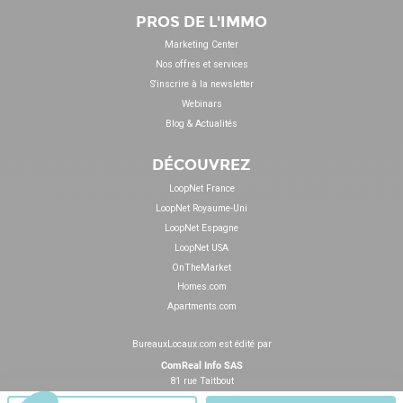
PROS DE L'IMMO
Marketing Center
Nos offres et services
S'inscrire à la newsletter
Webinars
Blog & Actualités
DÉCOUVREZ
LoopNet France
LoopNet Royaume-Uni
LoopNet Espagne
LoopNet USA
OnTheMarket
Homes.com
Apartments.com
BureauxLocaux.com est édité par
ComReal Info SAS
81 rue Taitbout
75009 Paris