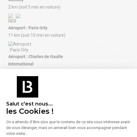
2 km (soit 5 min en voiture)
Aéroport : Paris Orly
11 km (soit 15 min en voiture)
Aéroport : Charles de Gaulle
International
33 km (soit 37 min en voiture)
Salut c'est nous...
les Cookies !
À proximité (moins de 300 m)
Enseignement
Alimentation
On a attendu d'être sûrs que le contenu de ce site vous intéresse avant
2 Écoles
3 Boulangeries /
de vous déranger, mais on aimerait bien vous accompagner pendant
Pâtisseries
votre visite...