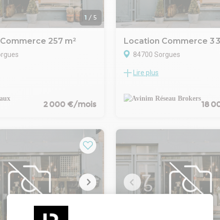
1
/
5
n Commerce 257 m²
Location Commerce 3 
orgues
84700 Sorgues
Lire plus
oix - Excellente visibilité -
SORGUES – AXE AVIGNON / 
n renouveau
LOCAL COMMERCIAL XXL – 3 0
 Immobilier vous propose à la
VISIBILITÉ EXCEPTIONNELLE**
 local commercial ou
Sur un axe majeur à très fort flu
2 000 €/mois
18 0
el d'environ 257 m²,
Avignon à Carpentras, découvre
itué sur l'une des artères les
commercial d'environ 3 000 m²
chées de Sorgues. Cette
m² de surface de vente.
devenue stratégique, réhabilité
Un produit rare. Un volume pui
e d'un important embellissement
emplacement stratégique.
rçant encore l'attractivité et la
Un emplacement qui travaille 
on de l'avenue.
Implanté sur la Route de Carpe
pose d'une grande vitrine
Sorgues, ce site bénéficie d'une 
visibilité maximale, idéale pour
directe sur un axe extrêmeme
ention d'une clientèle de
fréquenté, véritable colonne ve
mme régulière.
commerciale du secteur.