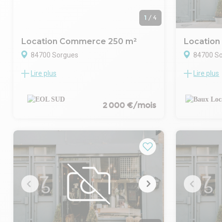
1
/
4
Location Commerce 250 m²
Locatio
84700 Sorgues
84700 S
Lire plus
Lire plus
Idéalement situé en plein coeur de Sorgues
Adresse de ch
(84), EOL vous propose un local
Axe en plei
commercial à la location.
Baux Locaux
Points forts:
location un
2 000 €/mois
Surface de plain pied: modulable selon
professionn
votre activité
idéalement s
Emplacement premium : centre ville
plus recher
dynamique, à proximité immédiate des
avenue est 
commerces, services et parkings publics
elle profit
Vitrine: pour une mise en avant de votre
urbain, renfo
enseigne
fréquentati
Ce local convient parfaitement pour une
Ce local dis
boutique, un showroom, un cabinet
offrant une 
professionnel, ou toute activité
capter l'att
commerciale (sauf restauration
passage co