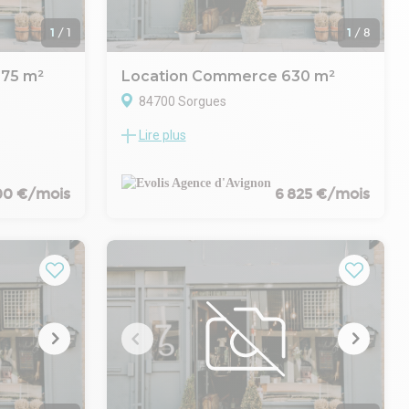
1
/
1
1
/
8
375 m²
Location Commerce 630 m²
84700 Sorgues
Lire plus
CARPENTRAS
EVOLIS propose à la location des locaux
00 m² –
commerciaux situés à Sorgues, offrant
une opportunité pour les entreprises
x, reliant
désireuses de s'implanter dans une région
00 €/mois
6 825 €/mois
z un local
dynamique. Ces espaces, conçus pour
, dont 2 800
répondre aux exigences professionnelles,
bénéficient d'une localisation stratégique,
ssant. Un
idéale pour optimiser la visibilité et
l'accessibilité de votre activité
pour vous
commerciale.
ntras à
Local commercial de 630 m² situé au coeur
visibilité
de la zone du Pontet, l'une des plus
nt
dynamiques d'Europe. Visibilité optimale,
rtébrale
flux constant, proximité d'enseignes
majeures (IKEA, Auchan), parking vaste,