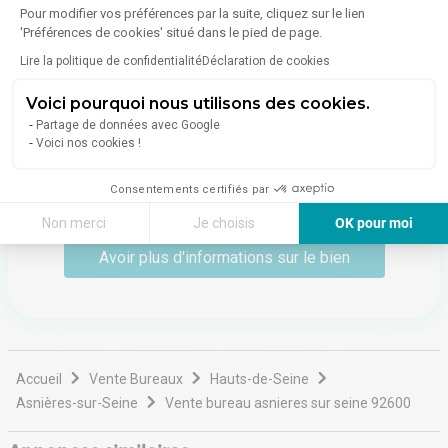
Pour modifier vos préférences par la suite, cliquez sur le lien
25 Boulevard De La Paix
78100
Saint-Germain-en-Laye
'Préférences de cookies' situé dans le pied de page.
Voir toutes les annonces de l'agence
Lire la politique de confidentialité
Déclaration de cookies
Voici pourquoi nous utilisons des cookies.
CSI is an independent real estate consulting firm with 25
years of experience, based in Yvelines with offices in Le
Partage de données avec Google
Pecq (74 Route de Sartrouville) and Versailles (4 Avenue
Voici nos cookies !
de Sceaux). They assist businesses and property owners
with their real estate strategies, including sales, rentals,
Consentements certifiés par
Lire plus
investments, turnkey projects, and more, across various
asset types such as offices, industrial spaces,
Non merci
Je choisis
OK pour moi
warehouses, and retail properties. Their focus is on the
Axeptio consent
Plateforme de Gestion du Consentement : Personnalisez vos Options
Avoir plus d'informations sur le bien
western Paris region, particularly Yvelines, Hauts-de-
Seine, and Val-d'Oise. Their approach is rooted in deep
Notre plateforme vous permet d'adapter et de gérer vos paramètres de 
expertise of the local market and exceptional
responsiveness.
Accueil
Vente Bureaux
Hauts-de-Seine
Asnières-sur-Seine
Vente bureau asnieres sur seine 92600