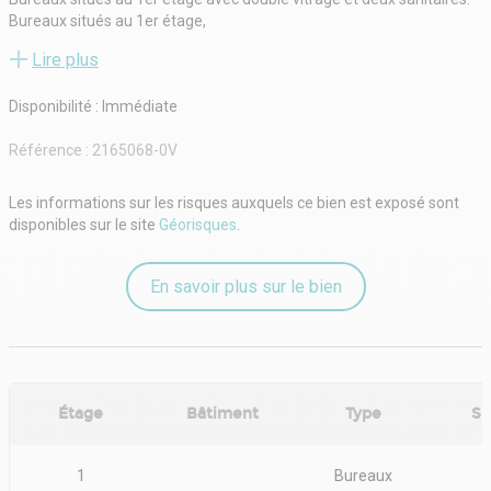
Bureaux situés au 1er étage,
Double vitrage,
Lire plus
2WC.
Surface RDC : 0 m²
Disponibilité : Immédiate
Situation/Transports :
Bus Louis Armand (RIVER), Pierre Boudou (138), Tour d'Asnières -
Référence :
2165068-0V
Laurent Cély (175, 177, 366)
RER Les Grésillons (C)
SNCF Les Grésillons (Gare SNCF)
Les informations sur les risques auxquels ce bien est exposé sont
Grand Paris Express Les Grésillons (L15 Horizon 2030)
disponibles sur le site
Géorisques
.
A 1, A 86 (Entrée), A 1, A 86 (Sortie)
Port Port de Gennevilliers (Fluvial - Fret)
Rocade Porte de Clichy (Périphérique Paris)
En savoir plus sur le bien
Borne de recharge ASNIERES-SUR-SEINE - Rue Louis Armand
(Bornes de recharge)
Étage
Bâtiment
Type
Su
1
Bureaux