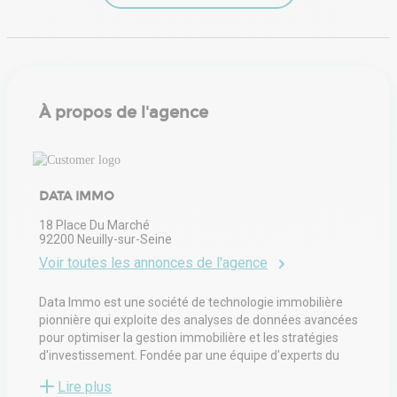
À propos de l'agence
DATA IMMO
18 Place Du Marché
92200
Neuilly-sur-Seine
Voir toutes les annonces de l'agence
Data Immo est une société de technologie immobilière
pionnière qui exploite des analyses de données avancées
pour optimiser la gestion immobilière et les stratégies
d'investissement. Fondée par une équipe d'experts du
secteur, Data Immo est spécialisée dans la fourniture
Lire plus
d'informations exploitables via des outils et des