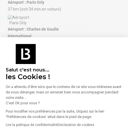
Aéroport : Paris Orly
37 km (soit 34 min en voiture)
CHAUFFAGE :
- Chauffage électrique
Aéroport : Charles de Gaulle
International
37 km (soit 33 min en voiture)
Salut c'est nous...
les Cookies !
À proximité (moins de 300 m)
On a attendu d'être sûrs que le contenu de ce site vous intéresse avant
Alimentation
de vous déranger, mais on aimerait bien vous accompagner pendant
2 Commerces
votre visite...
alimentaires
C'est OK pour vous ?
2 Restaurants
Pour modifier vos préférences par la suite, cliquez sur le lien
'Préférences de cookies' situé dans le pied de page.
Lire la politique de confidentialité
Déclaration de cookies