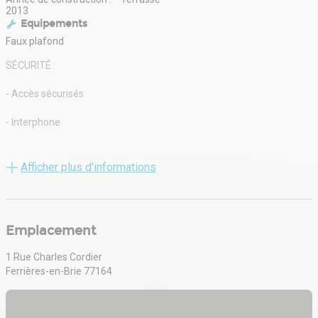
2013
Equipements
Faux plafond
SÉCURITÉ :
- Accès sécurisés
- Interphone
- Digicode
Afficher plus d'informations
PRESTATIONS TECHNIQUES/ QUALITATIVES :
- Ascenseur
Emplacement
- Faux plafonds
1 Rue Charles Cordier
- Plinthes périphériques
Ferrières-en-Brie 77164
SERVICES :