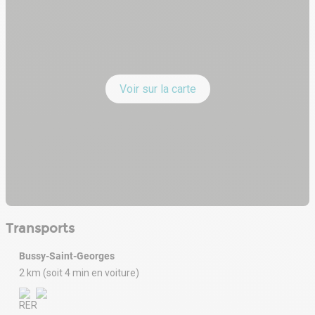
- Sanitaires
- Câblage informatique
SOL-PLANCHER :
- Moquette
Voir sur la carte
TOITURE - COUVERTURE :
- Bac acier multicouches
EXTÉRIEUR :
- Terrasse
Transports
EXPOSITION :
Bussy-Saint-Georges
- Proche sortie autoroute
2 km (soit 4 min en voiture)
ETAT DES LOCAUX :
- Immeuble récent