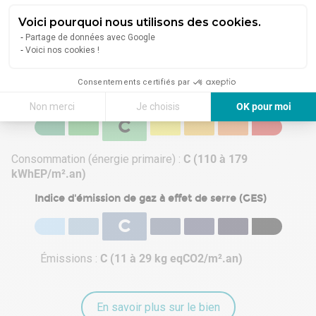
En savoir plus sur le quartier
Voici pourquoi nous utilisons des cookies.
Partage de données avec Google
Voici nos cookies !
Énergie
Consentements certifiés par
Diagnostic de performance énergétique (DPE)
Non merci
Je choisis
OK pour moi
C
Axeptio consent
Plateforme de Gestion du Consentement : Personnalisez vos Options
Notre plateforme vous permet d'adapter et de gérer vos paramètres de 
Consommation (énergie primaire) :
C (110 à 179
kWhEP/m².an)
Indice d'émission de gaz à effet de serre (GES)
C
Émissions :
C (11 à 29 kg eqCO2/m².an)
En savoir plus sur le bien