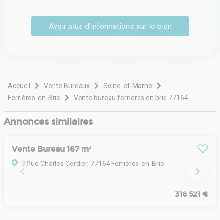
plateformes innovants. Avec pour mission d'améliorer la
transparence et l'efficacité du marché immobilier, la
Avoir plus d'informations sur le bien
société permet aux investisseurs, aux gestionnaires
immobiliers et aux promoteurs de prendre des décisions
éclairées. Reconnue pour son engagement en faveur de
la durabilité et de l'impact communautaire, Data Immo
est à l'avant-garde de la transformation de la façon dont
l'immobilier est abordé à l'ère numérique.
Accueil
Vente Bureaux
Seine-et-Marne
Ferrières-en-Brie
Vente bureau ferrieres en brie 77164
Annonces similaires
Vente Bureau 167 m²
3 Rue Charles Cordier, 77164 Ferrières-en-Brie
316 521 €