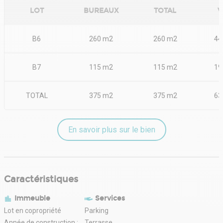
LOT
BUREAUX
TOTAL
V
B6
260 m2
260 m2
44
B7
115 m2
115 m2
19
TOTAL
375 m2
375 m2
63
En savoir plus sur le bien
Caractéristiques
Immeuble
Services
Lot en copropriété
Parking
Année de construction :
Terrasse