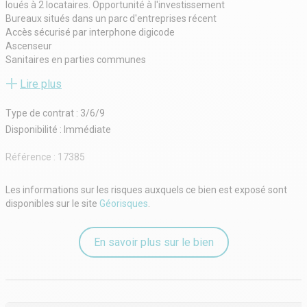
loués à 2 locataires. Opportunité à l'investissement
Bureaux situés dans un parc d'entreprises récent
Accès sécurisé par interphone digicode
Ascenseur
Sanitaires en parties communes
Surface de bureau en espace ouvert
Lire plus
Moquette, faux plafond et plinthes périphériques pour câblage
informatique
Type de contrat : 3/6/9
Terrasse accessible
Parkings privatifs
Disponibilité : Immédiate
Lot B6 : locaux loués générant un revenu locatif de 34 725 €
HT/HC/an - Bail commercial signé en 09/2019
Référence :
17385
Lot B7 : locaux loués générant un revenu locatif de 16 770 €
HT/HC/an - Bail commercial signé en 05/2024
Les informations sur les risques auxquels ce bien est exposé sont
disponibles sur le site
Géorisques
.
En savoir plus sur le bien