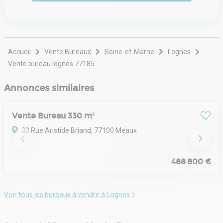
immobiliers et aux promoteurs de prendre des décisions
éclairées. Reconnue pour son engagement en faveur de
la durabilité et de l'impact communautaire, Data Immo
est à l'avant-garde de la transformation de la façon dont
l'immobilier est abordé à l'ère numérique.
Accueil
Vente Bureaux
Seine-et-Marne
Lognes
Vente bureau lognes 77185
Annonces similaires
Vente Bureau 330 m²
30 Rue Aristide Briand, 77100 Meaux
488 800 €
Voir tous les bureaux à vendre à Lognes