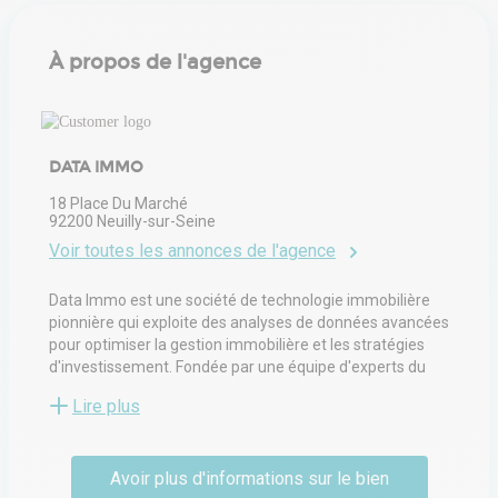
À propos de l'agence
DATA IMMO
18 Place Du Marché
92200
Neuilly-sur-Seine
Voir toutes les annonces de l'agence
Data Immo est une société de technologie immobilière
pionnière qui exploite des analyses de données avancées
pour optimiser la gestion immobilière et les stratégies
d'investissement. Fondée par une équipe d'experts du
secteur, Data Immo est spécialisée dans la fourniture
Lire plus
d'informations exploitables via des outils et des
plateformes innovants. Avec pour mission d'améliorer la
transparence et l'efficacité du marché immobilier, la
Avoir plus d'informations sur le bien
société permet aux investisseurs, aux gestionnaires