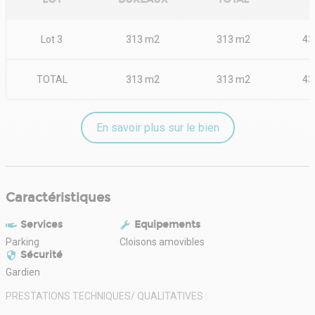
Lot 3
313 m2
313 m2
43
TOTAL
313 m2
313 m2
43
En savoir plus sur le bien
Caractéristiques
Services
Equipements
Parking
Cloisons amovibles
Sécurité
Gardien
PRESTATIONS TECHNIQUES/ QUALITATIVES :