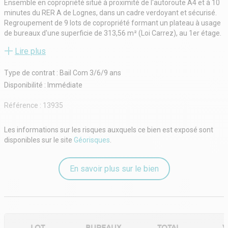
Ensemble en copropriété situé à proximité de l'autoroute A4 et à 10
minutes du RER A de Lognes, dans un cadre verdoyant et sécurisé.
Regroupement de 9 lots de copropriété formant un plateau à usage
de bureaux d'une superficie de 313,56 m² (Loi Carrez), au 1er étage.
Surface non divisible à l'acquisition
Lire plus
9 droits de stationnement
Chauffage électrique
Type de contrat : Bail Com 3/6/9 ans
Bureaux cloisonnés (cloisons amovibles semi vitrées)
Sanitaires en parties communes
Disponibilité : Immédiate
Charges de copropriété (2025) : 9 056 €
TF (2025) : 9 001 €
Référence :
13935
Les informations sur les risques auxquels ce bien est exposé sont
disponibles sur le site
Géorisques
.
En savoir plus sur le bien
LOT
BUREAUX
TOTAL
V