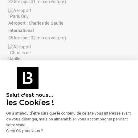
32 km (soit 31 min en voiture)
Aéroport : Charles de Gaulle
International
36 km (soit 32 min en voiture)
À proximité (moins de 300 m)
Alimentation
Services
1 Restaurant
1 Bureau de poste
Salut c'est nous...
les Cookies !
On a attendu d'être sûrs que le contenu de ce site vous intéresse avant
En savoir plus sur le quartier
de vous déranger, mais on aimerait bien vous accompagner pendant
votre visite...
C'est OK pour vous ?