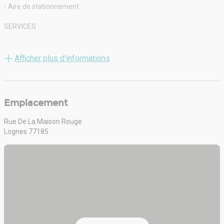
- Aire de stationnement
SERVICES :
- Espaces verts
Afficher plus d'informations
- Espaces verts soignés
- Tarif bleu 3 à 36 kva
Emplacement
SÉCURITÉ :
Rue De La Maison Rouge
- Site clos et sécurisé
Lognes 77185
- Contrôle d'accès par badge électronique
CHAUFFAGE :
- Chauffage individuel
- Chauffage électrique