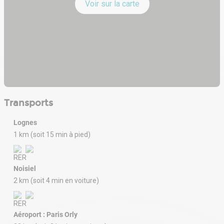
EXPOSITION :
Voir sur la carte
- Ecole à proximité
- Hôtel et restaurant à proximité
- Parking public à proximité
- Proche collège
Transports
- Proche gare / RER
Lognes
- Proche sortie autoroute
1 km (soit 15 min à pied)
Noisiel
2 km (soit 4 min en voiture)
Aéroport : Paris Orly