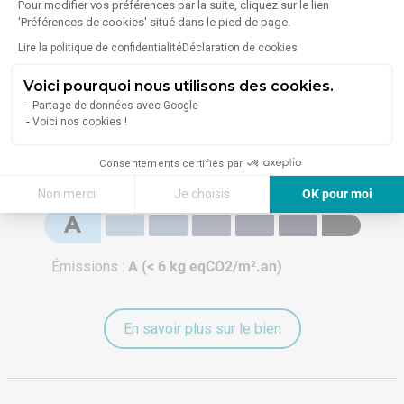
Pour modifier vos préférences par la suite, cliquez sur le lien
'Préférences de cookies' situé dans le pied de page.
Énergie
Lire la politique de confidentialité
Déclaration de cookies
Diagnostic de performance énergétique (DPE)
Voici pourquoi nous utilisons des cookies.
C
Partage de données avec Google
Voici nos cookies !
Consommation (énergie primaire) :
C (110 à 179
kWhEP/m².an)
Consentements certifiés par
Indice d'émission de gaz à effet de serre (GES)
Non merci
Je choisis
OK pour moi
A
Axeptio consent
Plateforme de Gestion du Consentement : Personnalisez vos Options
Notre plateforme vous permet d'adapter et de gérer vos paramètres de 
Émissions :
A (< 6 kg eqCO2/m².an)
En savoir plus sur le bien