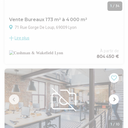
1
/
34
Vente Bureaux 173 m² à 4 000 m²
71 Rue Gorge De Loup, 69009 Lyon
Lire plus
Cushman & Wakefield vous propose des bureaux à la vente
ou à la location au coeur du quartier de Vaise, dans le 9eme
arrondissement de Lyon.69009
À partir de
Ces surfaces prennent place au sein de 2 immeubles neufs à
804 450 €
l'architecture inspirée des bâtiments new-yorkais.
Développés par DCB International, les programmes
BROOKLYN One (4 278 m²) et BROOKLYN Two (2 926 m²)
offrent des prestations haut de gamme dans des
immeubles à taille humaine, agrémentés d'espaces
extérieurs tels que jardins et terrasses.
Les bureaux, divisibles à partir de 200 m², bénéficient de
plateaux lumineux et modulables permettant une grande
souplesse d'aménagement afin de répondre aux besoins des
utilisateurs.
L'ensemble profite d'une localisation stratégique, à proximité
immédiate du pôle multimodal de Gorge-de-Loup et des
1
/
10