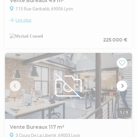
Vente Bureaux 49 m²
Revêtement de sol moquette en dalles plombantes 50 x 50
115 Rue Garibaldi, 69006 Lyon
cm pour les Bureaux
Charges d'exploitation Bureaux (plancher courant) : 350
Lire plus
ORPI PRO vous propose à la vente un local professionnel de
kg/m²
49 m² au sein du 6ème arrondissement de Lyon.
Chauffage et rafraîchissement traités par des unités
N'hésitez pas à nous contacter pour plus d'informations.
terminales situées au plafond
225 000 €
Type ventilo-convecteur gainable, à raison d'un ventilo-
convecteur toutes les 2 trames de 1.35 ml environ
Surface RDC : 483 m²
1
/
9
Vente Bureaux 117 m²
3 Cours De La Liberté, 69003 Lyon