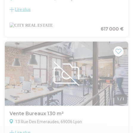
Lire plus
City Real Estate vous propose à la vente des bureaux de
caractère situés cours de la Liberté à Lyon 3ᵉ, au sein d'un
immeuble ancien de standing. Ce bien offre le charme de
l'ancien avec parquet et moulures, idéal pour une activité
617 000 €
libérale. Il se compose de trois bureaux cloisonnés et d'un
sanitaire. Une cave et un stationnement complètent ce bien,
rare sur le secteur.
1
/
1
Vente Bureaux 130 m²
13 Rue Des Emeraudes, 69006 Lyon
Lire plus