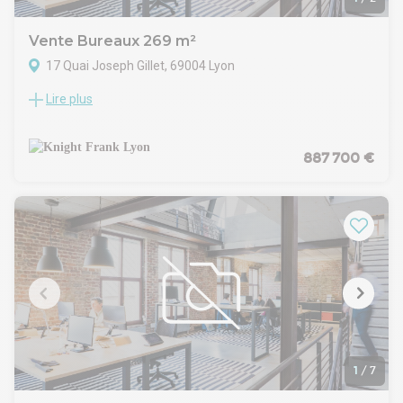
de nombreux commerces et services.
Une opportunité idéale pour une implantation stratégique ou
Vente Bureaux 269 m²
un investissement patrimonial dans un quartier tertiaire
17 Quai Joseph Gillet, 69004 Lyon
reconnu de Lyon.
Lire plus
Knight Frank vous propose 269 m² de bureaux à la vente ou
location au pied du tunnel de la Croix-Rousse, idéalement
situés en termes d'accessibilité transport en commun et
voiture. Les bureaux sont en excellent états, et offre une vue
887 700 €
très agréable ainsi qu'une luminosité sans pareil du fait de
son étage élevé.
1
/
7