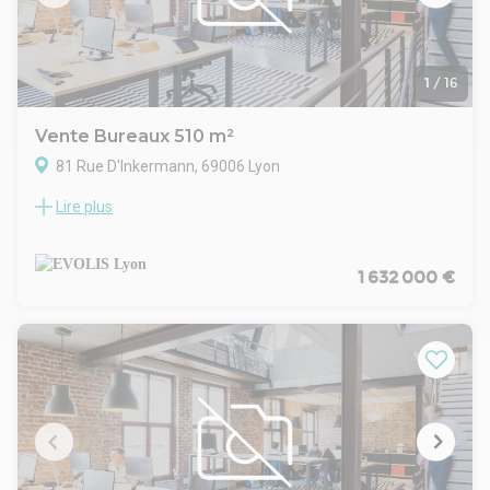
1
/
16
Vente Bureaux 510 m²
81 Rue D'Inkermann, 69006 Lyon
Lire plus
A Lyon 6ème, découvrez des bureaux en parfait état
d'usage, offrant des prestations de qualité dans un
environnement calme et recherché. Un bien rare, complété
par un jardin privatif, un véritable atout en coeur de ville, avec
1 632 000 €
5 places de parking.
Immeuble mixte habitation
Interphone + badge
Partie commune soignée
Jardin privatif
Entrée privative
Sol paquet et PVC
Dalle de faux plafond
Eclairage LED