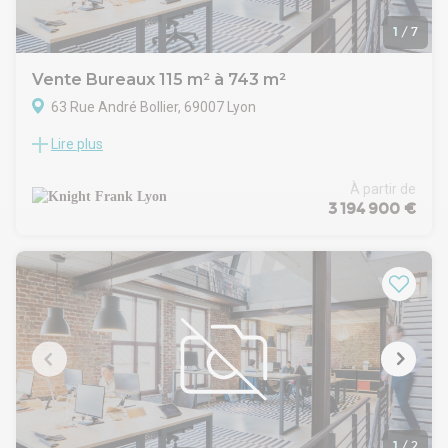
1
/
7
Vente Bureaux 115 m² à 743 m²
63 Rue André Bollier, 69007 Lyon
Lire plus
Knight Frank vous proposent à la vente des bureaux situés au
cœur du quartier de Gerland, dans le 7ᵉ arrondissement de
Lyon.
À partir de
Au sein d'un immeuble récent, sécurisé et de bon standing,
3 194 900 €
ces locaux professionnels bénéficient de prestations
qualitatives adaptées aux attentes des entreprises
modernes. L'accès PMR assure une parfaite accessibilité
pour vos collaborateurs et visiteurs.
Les surfaces, lumineuses et fonctionnelles, offrent une
grande souplesse d'aménagement : open space, bureaux
cloisonnés, salles de réunion ou espaces collaboratifs. Les
parties communes sont soignées et l'environnement de
travail agréable.
Idéalement implanté dans un secteur dynamique et en plein
développement, l'actif profite de la proximité immédiate des
transports en commun, des axes routiers majeurs, ainsi que
1
/
2