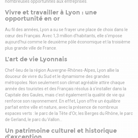
nombreuses opportunités aux entreprises.
Location possible : nous consulter
Vivre et travailler à Lyon : une
opportunité en or
Au fil des années, Lyon a su se frayer une place de choix dans le
cœur des Français. Avec 1,3 million d’habitants, elle s’impose
aujourd’hui comme le deuxième pôle économique et la troisième
plus grande ville de France.
L’art de vie Lyonnais
Chef-lieu de la région Auvergne-Rhônes-Alpes, Lyon allie la
douceur de vivre du Sud et le dynamisme des grandes
métropoles. Non seulement son climat agréable attire chaque
année des touristes et des Français résolus à s’installer dans la
Capitale des Gaules, mais c’est également la qualité de vie qui
renforce son rayonnement. En effet, Lyon offre un équilibre
parfait entre ville et nature, avec la présence de nombreux
espaces verts : le parc de la Tête d’Or, les Berges du Rhône, le parc
de Gerland, le parc du Vallon…
Un patrimoine culturel et historique
d’exception