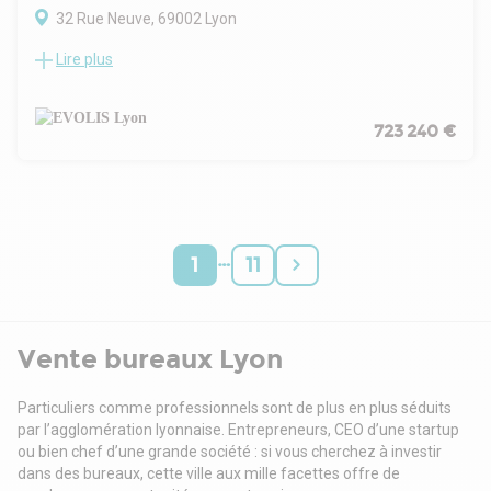
profession libérale à la recherche de bureaux à l'achat dans
32 Rue Neuve, 69002 Lyon
le 6? arrondissement de Lyon.
Lire plus
EVOLIS vous propose des bureaux en duplex entièrement
rénovés en étage élevé.
Une vaste verrière en toiture apporte une très belle lumière
naturelle.
723 240 €
- possibilité usage d'habitation (autorisé par la copro)
- locaux en duplex
- totalement rénovés en 2024
- climatisation
- éclairage LED
…
- kitchenette
1
11
- sanitaires privatifs
- douche
- verrière
- petit balcon
Vente bureaux Lyon
- ascenseur
Situation/Transports :
Particuliers comme professionnels sont de plus en plus séduits
Bus Mairie du 1Er (Ligne C13, Ligne C18), Jardin des Plantes
par l’agglomération lyonnaise. Entrepreneurs, CEO d’une startup
(Ligne S6, Ligne S12)
ou bien chef d’une grande société : si vous cherchez à investir
Métro Hôtel de Ville (Métros A et C)
dans des bureaux, cette ville aux mille facettes offre de
SNCF Lyon-St-Paul (Gare SNCF)