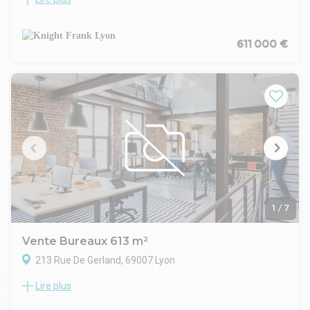
Knight Frank vous proposes une surface de bureaux au cœur
du 6ème arrondissement de Lyon.
611 000 €
1
/
7
Vente Bureaux 613 m²
213 Rue De Gerland, 69007 Lyon
Lire plus
À Lyon 7 – Gerland, au sein du parc tertiaire « Les Jardins
d'Entreprises », Batiment indépendant de bureaux d'environ