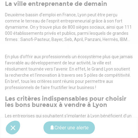
La ville entreprenante de demain
Deuxième bassin d’emploi en France, Lyon peut être perçu
comme le terreau de l’esprit entrepreneurial grâce à son fort
dynamisme. On y trouve plus de 800 sièges sociaux, ainsi que 111
000 établissements privés et publics, parmi lesquels de grandes
firmes : Sanofi-Pasteur, Bayer, Seb, April, Panzani, Hermès, IBM…
En plus d’offrir aux professionnels un écosystème plus que jamais
favorable au développement de leur activité, la ville est
résolument tournée vers l’avenir. En effet, le Grand Lyon soutient
la recherche et l'innovation à travers ses 5 pôles de compétitivité.
En bref, tous les critères sont réunis pour permettre aux
professionnels de faire fructifier leur business !
Les critères indispensables pour choisir
les bons bureaux à vendre à Lyon
Les entreprises qui souhaitent s’implanter à Lyon bénéficient d’un
large choix, le parc immobilier étant particulièrement riche et varié
Créer une alerte
au sein de l’agglomération. Face à cette offre pléthorique, il vaut
mieux cibler ses attentes pour ne pas se perdre dans ses