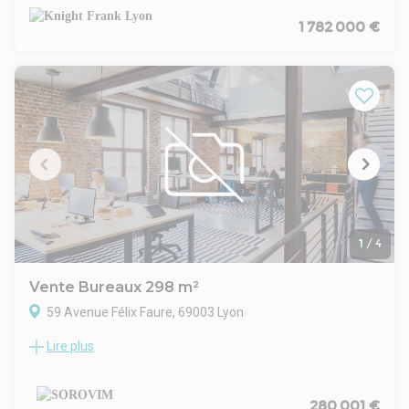
613 m² répartis sur deux niveaux. Fonctionnel et lumineux, il
offre des espaces modulables adaptés à une entreprise ou à
1 782 000 €
une activité de formation (ERP catégorie 5 – type R), avec
climatisation réversible. L'ensemble dispose de 14 places de
stationnement extérieures. Emplacement stratégique dans
un quartier dynamique, à proximité immédiate des
transports en commun et des grands axes. Une opportunité
rare à l'achat et à la location
1
/
4
Vente Bureaux 298 m²
59 Avenue Félix Faure, 69003 Lyon
Lire plus
Proche de la Gare Part-Dieu, un local atypique de 298m² est
proposé à la location. Ce local à rénover est lumineux et
bénéficie d'un très grand sous-sol aménageable en fonction
de vos besoins.
280 001 €