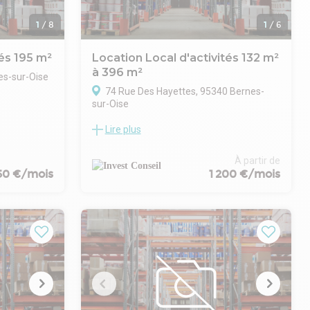
1
/
8
1
/
6
tés 195 m²
Location Local d'activités 132 m²
à 396 m²
es-sur-Oise
74 Rue Des Hayettes, 95340 Bernes-
 la location
sur-Oise
itué à
Lire plus
INVEST CONSEIL vous propose à la location
des locaux d'activités de 390 m² divisibles
à partir de 132 m², situés à BERNES SUR
À partir de
OISE.
650 €/mois
1 200 €/mois
Les + :
ante
- Locaux modulables
- Spécial artisans
- Locaux neufs
t
- Site clos
- Parking
- Rare sur le secteur
- Type de bail : 3/6/9 ans ou dérogatoire
- Fiscalité : TVA
ise effet