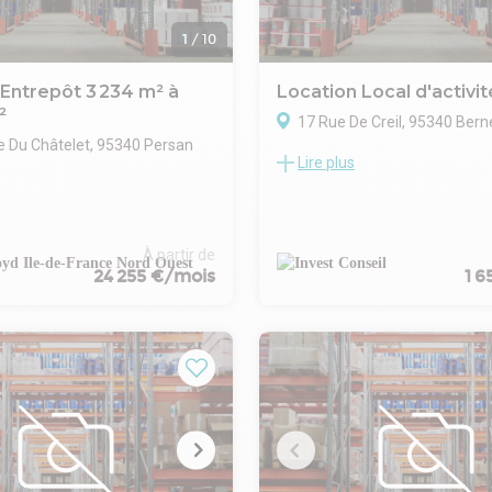
1
/
10
 Entrepôt 3 234 m² à
Location Local d'activi
²
17 Rue De Creil, 95340 Bern
e Du Châtelet, 95340 Persan
Lire plus
INVEST CONSEIL vous propose à
un local d'activités de 195 m² s
e nouveau parc d'activité et de
BERNES SUR OISE.
ersan, à construire et
Les + :
d'une localisation stratégique
- Petite surface polyvalente
 ville, à proximité immédiate
À partir de
- 6 places de parking
24 255 €/mois
1 
te A16, de la gare SNCF (ligne
- Hauteur sous plafond import
es de bus et des routes
- Gare de Persan à proximité
RD 301 et RD 4.
- Grande surface de stockage
ose une surface totale de 26
- Porte sectionnelle 4m de hau
sible à partir de 3 234 m²,
- Type de bail : Commercial
 une grande flexibilité
- Durée : 3-6-9 ans
nt selon vos besoins. Il
- Fiscalité : TVA
accès optimal pour les
- Indice : ILAT
gers et poids lourds, tout en
- Indexation : Annuelle, date pr
 conditions de sécurité et de