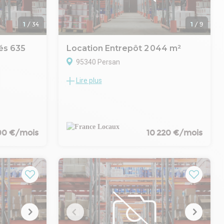
- Indice : ILAT
T/HC
- Indexation : Annuelle, date prise effet
 et d'avance
- Dépôt de garantie : 3 mois HT/HC
1
/
34
1
/
9
- Loyers et charges : Mensuels et d'avance
tés 635
Location Entrepôt 2 044 m²
95340 Persan
Lire plus
France Locaux vous propose un entrepôt
avec bureaux d'accompagnement à
yvalent
proximité de la gare de PErsan Beaumont
 activités
Ligne H au sein d'une zone d'activité
sécurisée.
 tous vos
- Type de bail : Commercial
90 €/mois
10 220 €/mois
- Durée : 3/6/9 ans
tionnels et
- Préavis : 6 mois
- Fiscalité : TVA
ieure pour
- Indice : ILAT
ieur
- Indexation : Annuelle, date prise effet
oche des
- Dépôt de garantie : 3 mois HT
x pas de
- Loyers et charges : Trimestriels et
imple et
d'avance
z-nous au 01