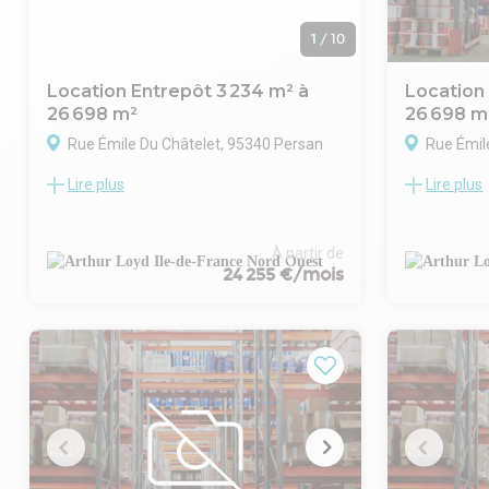
1
/
10
Location Entrepôt 3 234 m² à
Location
26 698 m²
26 698 m
Rue Émile Du Châtelet, 95340 Persan
Rue Émil
Lire plus
Lire plus
Ce nouveau parc d'activité et de stockage
Découvrez c
à Persan propose une surface totale de 26
stockage à P
698 m², divisible à partir de 3 234 m²,
bénéficiant 
offrant ainsi une grande flexibilité pour vos
en entrée de
À partir de
24 255 €/mois
projets. Idéalement situé en entrée de ville,
de l'autorou
il bénéficie d'un accès immédiat à
H), des lign
l'autoroute A16, à la gare SNCF de Persan
principales 
et à plusieurs lignes de bus, facilitant les
Le site prop
déplacements des collaborateurs et des
698 m², divi
visiteurs.
offrant ainsi
Le site entièrement clôturé avec portails
d'aménageme
coulissants garantit une sécurité optimale.
garantit un 
Il dispose de 100 places de parking VL,
véhicules lé
d'une cour camion de 54 m de façade à
assurant des