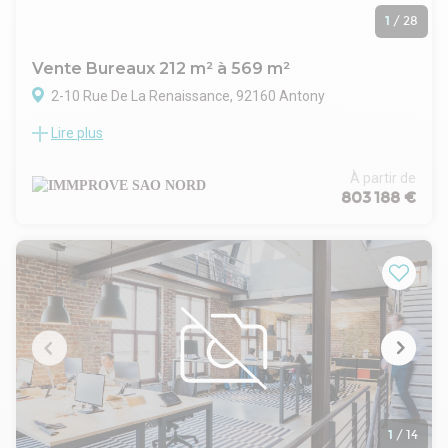
1
/
28
Vente Bureaux 212 m² à 569 m²
2-10 Rue De La Renaissance, 92160 Antony
Lire plus
Nous vous proposons à la VENTE dans le bâtiment A de
l'ensemble immobilier du RENAISSANCE à Antony, situé en
face du Parc de Sceaux, un plateau de bureaux en excellent
À partir de
état, climatisés, cloisonnés, pré-câblés situés au 2ème
803 188 €
étage. Le plateau est d'une superficie de 569m² CARREZ et
est divisible en deux lots de 341 et 200 m².
Ces espaces de travail sont stratégiquement situés en
façade de l'A86.
Ces bureaux font partie d'un ensemble immobilier de
standing sécurisé, idéalement situé à seulement 300 mètres
de la station de RER B "Croix de Berny", à proximité de l'arrêt
de TVM qui relie le RER C à Créteil, et au pied de la ligne de
tramway 10 en direction de Vélizy, qui mène au tramway T6.
Les locaux sont équipés de la fibre optique, garantissant une
connectivité haut débit. De plus, nous proposons des 16
parkings en sous-sol pour un stationnement pratique et sûr.
1
/
14