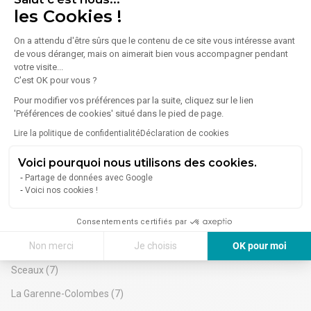
Nanterre
(31)
les Cookies !
Espaces modulables et configurables
Parkings disponibles sur place
Clichy
(27)
On a attendu d'être sûrs que le contenu de ce site vous intéresse avant
Belle luminosité & tranquillité
de vous déranger, mais on aimerait bien vous accompagner pendant
Idéal grande entreprise, PME, centre de formation, siège
Puteaux
(27)
votre visite...
social
C'est OK pour vous ?
Malakoff
(23)
Idéal pour :
Bureaux, sociétés de services, sièges sociaux, cabinets
Pour modifier vos préférences par la suite, cliquez sur le lien
Issy-les-Moulineaux
(21)
spécialisés, plateformes administratives, entreprises de
'Préférences de cookies' situé dans le pied de page.
formation, télétravail collectif, espace de réunions ou de
Neuilly-sur-Seine
(20)
Lire la politique de confidentialité
Déclaration de cookies
séminaires.
Rueil-Malmaison
(19)
Villes proches :
Voici pourquoi nous utilisons des cookies.
Antony, Massy, Châtenay-Malabry, Verrières-le-Buisson,
Asnières-sur-Seine
(19)
Partage de données avec Google
Sceaux, Palaiseau, Igny, Clamart, Fresnes, Le Plessis-
Voici nos cookies !
Robinson.
Gennevilliers
(17)
Plusieurs arrêts de bus à moins de 5 minutes, métro à 10
minutes à pied et gare à 15 minutes.
Consentements certifiés par
Colombes
(14)
Investisseur IMMO
Non merci
Je choisis
OK pour moi
Meudon
(10)
Votre partenaire pour l'achat, la location et la vente de biens
professionnels.
Axeptio consent
Plateforme de Gestion du Consentement : Personnalisez vos Options
Sceaux
(7)
Contrôle d'accès
Notre plateforme vous permet d'adapter et de gérer vos paramètres de 
Alarme
La Garenne-Colombes
(7)
Fibre optique