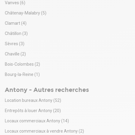
Vanves
(6)
Restauration inter-entreprises
Locaux entièrement rénovés
Châtenay-Malabry
(5)
Chauffage individuel électrique
Faux-plafonds
Clamart
(4)
Cloison amovible
Châtillon
(3)
Sèvres
(3)
Chaville
(2)
Bois-Colombes
(2)
Bourg-la-Reine
(1)
Antony - Autres recherches
Location bureaux Antony
(52)
Entrepôts à louer Antony
(20)
Locaux commerciaux Antony
(14)
Locaux commerciaux à vendre Antony
(2)