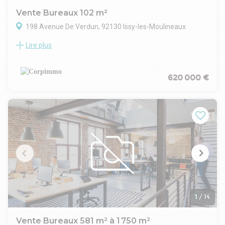
Vente Bureaux 102 m²
198 Avenue De Verdun, 92130 Issy-les-Moulineaux
Lire plus
Immeuble tertiaire en R+7 de bon standing Proche du Centre
commercial les 3 Moulins Accès sécurisé par un sas d'accueil
Immeuble disposant de la fibre optique Ascenseur
PRESTATIONS : Fibre optique Climatisation réversible
620 000 €
Plateau lumineux composé de plusieurs bureaux, salles de
réunion, espaces détentes, tous en 1er jour Sanitaires
privatifs Cloisonnement amovible, moquette et faux plafond
Des places de parkings en sous-sol complètent ces biens
1
/
14
Vente Bureaux 581 m² à 1 750 m²