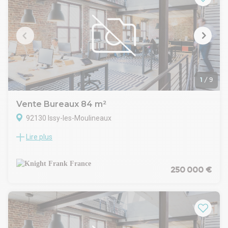
Climatisation
Plateau livré en bon état d'usage avec cloisons amovibles
13 places de parkings en sous-sol en sus du P. Vente bureaux
CONDITIONS FINANCIERES :
Prix Net vendeur : 3 500 000 € HD/HH parkings inclus
TVA sur marge récupérable
Honoraires en sus à la charge de l'acquéreur : 3,5% HT HD du
prix de vente
1
/
9
Disponibilité : Immédiate
Vente Bureaux 84 m²
92130 Issy-les-Moulineaux
Lire plus
Knight Frank vous propose une surface de bureaux à
l'acquisition à deux pas de la station de métro ligne 12
Corentin Celton, offrant un accès rapide au boulevard
périphérique (Porte d'Issy) et idéalement situé à proximité du
250 000 €
nouveau cœur de ville verdoyant d'Issy-les-Moulineaux.
Le quartier est dynamique et regorge de commerces de
qualité et de restaurants, à 2 pas de la Mairie et des Ecoles.
La surface de bureaux de 84 m², en très bon état et atypique,
est répartie sur deux niveaux dans un immeuble de bon