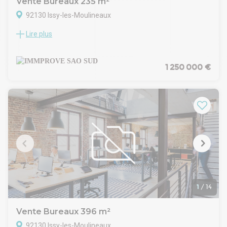
Vente Bureaux 235 m²
92130 Issy-les-Moulineaux
Lire plus
Locaux adaptés à la réception du public ! Immprove vous
propose un bien disposant de plusieurs accès et
parfaitement adapté aux contraintes PMR. Au sein d'un bel
immeuble tertiaire, cette surface bénéficie d'un
1 250 000 €
emplacement stratégique ; proche des transports (T2, RER
et Métro), à 2 pas des commerces et de la Cité des Sports.
Idéal pour un organisme de formations ou un cabinet
médical !
. Immeuble tertiaire disposant d'accès multiples (métro, T2
ou RER, axes routiers...)
. Accès sécurisé par badge et digicode
. Aucune marche, permettant un accès facile aux personnes
à mobilité réduite
. RDC bénéficiant de plusieurs accès
. Locaux donnant sur un jardin/terrasse accessible
. Espace disposant de nombreuses fenêtres permettant
1
/
14
d'avoir chaque bureau en premier jour
. Cloisonnement amovible, faux plafond et lumière directe
Vente Bureaux 396 m²
. Revêtement de sol PVC
92130 Issy-les-Moulineaux