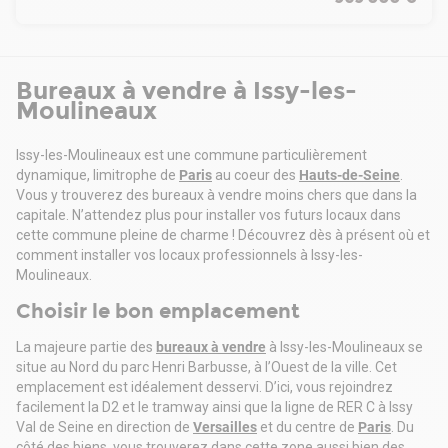
Commerces de proximité : Monoprix,
Climatisation réversible.
Infrastructures sportives : Fitness Park, One Fitness Club,
. Immeuble modrne situé à proximité du Tram T2 et du futur
Gigafit
métro 15
Espaces verts à deux pas : Parc Rodin, Île Saint-Germain
. Proche du Centre commercial les 3 Moulins
Quartier dynamique et recherché par les entreprises
Bureaux à vendre à Issy-les-
. Parties communes de bon standing
tertiaires
Moulineaux
. Accès sécurisé par un sas d'accueil
Pourquoi investir ?
. Immeuble disposant de la fibre optique
Produit rare, prêt à l'usage, dans un secteur à forte demande
. Ascenseur
Issy-les-Moulineaux est une commune particulièrement
Excellent potentiel locatif en mono ou multi-occupation
. 6ème étage privatif offrant une vue dégagée sur Paris
dynamique, limitrophe de
Paris
au coeur des
Hauts-de-Seine
.
Idéal pour une société souhaitant se constituer un actif
. Plateau lumineux composé de plusieurs bureaux, salle de
Vous y trouverez des bureaux à vendre moins chers que dans la
patrimonial
réunion, espace détente, tous en 1er jour
capitale. N’attendez plus pour installer vos futurs locaux dans
Bureaux immédiatement exploitables sans travaux
. Sanitaires privatifs
cette commune pleine de charme ! Découvrez dès à présent où et
Salle serveur prête à l'emploi et infrastructure réseau déjà
. Cloisonnement amovible, moquette et faux plafond
comment installer vos locaux professionnels à Issy-les-
installée
. Climatisation réversible
Moulineaux.
Visite virtuelle disponible
. 5 parkings en sous -sol complètent ce bien
Une visite virtuelle est à disposition pour mieux se projeter
Choisir le bon emplacement
Situation/Transports :
dans les lieux et visualiser le potentiel des espaces.
Bus Bus lignes 389 - 123 - 289
EI, agent commercial indépendant, inscrit au Registre Spécial
La majeure partie des
bureaux à vendre
à Issy-les-Moulineaux se
RER RER C - Station "Issy"
des Agents Commerciaux sous le numéro
situe au Nord du parc Henri Barbusse, à l’Ouest de la ville. Cet
Tramway T2 Station "Les Moulineaux"
CPI84012018000024015
emplacement est idéalement desservi. D’ici, vous rejoindrez
Autoroute Quais de Seine - N118
- Annonce rédigée et publiée par un Agent Mandataire -
facilement la D2 et le tramway ainsi que la ligne de RER C à Issy
Route Boulevard Périphérique: Porte de Versailles
Val de Seine en direction de
Versailles
et du centre de
Paris
. Du
Métro Métro 15 Grand Paris Express Station "Issy"
côté des biens, vous trouverez dans cette zone aussi bien des