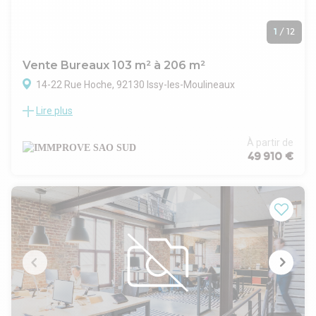
1
/
12
Vente Bureaux 103 m² à 206 m²
14-22 Rue Hoche, 92130 Issy-les-Moulineaux
Lire plus
Idéalement situé ! Bureaux disponibles en coeur de ville, à 2
pas du métro (ligne 12 "Mairie d'Issy"), proche de la Place du
Marché, des restaurants, la Poste, etc. Ce quartier très vivant
À partir de
offre un cadre idéal ! Locaux disposant de balcons. 5
49 910 €
emplacements de parking complètent cette offre.
. Locaux en centre ville
. Accès sécurisé par visiophone, badge et sas d'accueil
. Ascenseur
. parties communes en bon état
. Bureaux cloisonnés
. Salle de réunion
. Chauffage par convecteurs électriques
. Cuisine
. Débarras
. Archives au 2SS de 22,90 m²