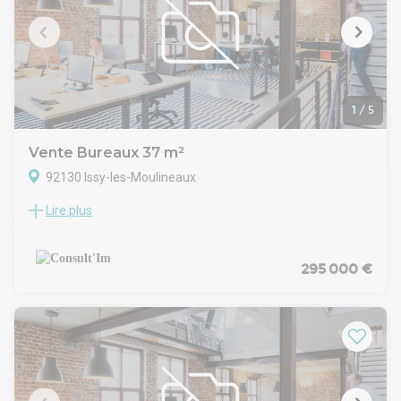
standing avec ascenseur.
Elle comprend un open space, un grand bureau de direction,
et une salle de réunion.
Plusieurs places de parking à la location sont disponibles au
sein de l'immeuble.
Pour plus d'informations et pour organiser une visite,
n'hésitez pas à nous contacter.
1
/
5
Vente Bureaux 37 m²
92130 Issy-les-Moulineaux
Lire plus
A toute proximité du RER C, et au pied d''un immeuble
d'habitation de standing, à Vendre des bureaux de 37 m².
CARACTERISTIQUES DE L'OFFRE
Bon emplacement : supermarché Casino, salle de Sport, T2,
295 000 €
RER (futur Grand Paris Express)
Locaux en excellent état sécurisés
Double-vitrage anti effraction
Stores métalliques
Toute activité autorisée à l'exception de restauration chaude
7m de linéaire de vitrine
Ancienne activité : Institut de beauté donc idéal pour ce