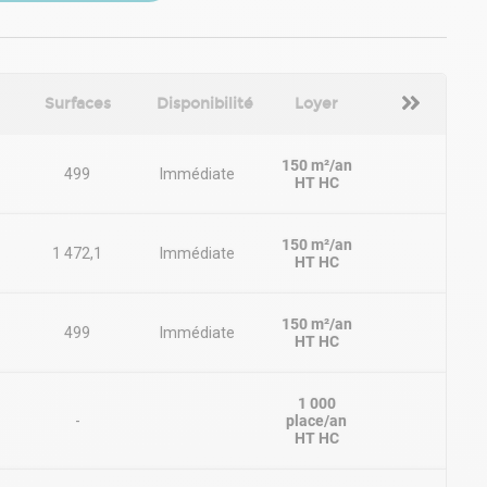
Surfaces
Disponibilité
Loyer
150 m²/an
499
Immédiate
HT HC
150 m²/an
1 472,1
Immédiate
HT HC
150 m²/an
499
Immédiate
HT HC
1 000
-
place/an
HT HC