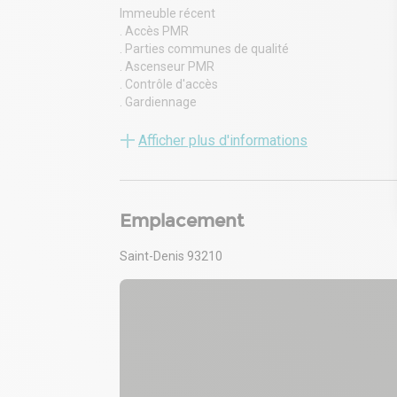
Immeuble récent
. Accès PMR
. Parties communes de qualité
. Ascenseur PMR
. Contrôle d'accès
. Gardiennage
. PC sécurité
. Site sécurisé 24h/24h
Afficher plus d'informations
. Climatisation réversible
. Fibre optique
. Accueil
. Bureaux rénovés et cloisonnés
Emplacement
. Espace ouvert
. Décloisonnement possible
Saint-Denis 93210
. Salle de réunion
. Espace détente
. Local technique
. Locaux traversants et lumineux
. Locaux rationnels et modulables
. Faux plafonds
. Moquette
. Cloisonnement amovible