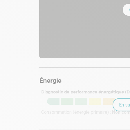
. Prises RJ45
. Possibilité de normes E.R.P.
. Climatisation réversible
. Chauffage électrique
. Terrasses : 59 m² au R+2 et 5 m² au R+4
Immeuble indépendant
Énergie
Diagnostic de performance énergétique (
En sa
Consommation (énergie primaire) :
Non co