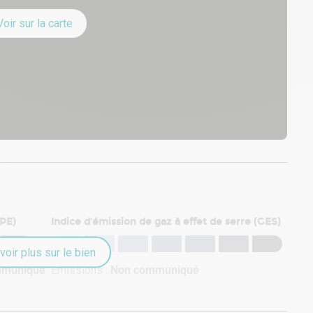
Voir sur la carte
DPE)
Indice d'émission de gaz à effet de serre (GES)
voir plus sur le bien
mmuniqué
Émissions :
Non communiqué