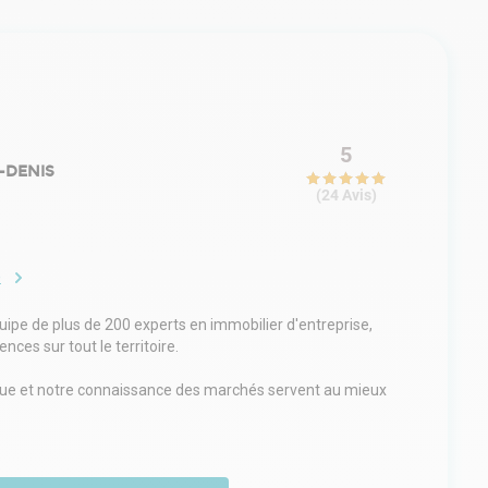
5
-DENIS
(
24
Avis
)
e
e de plus de 200 experts en immobilier d'entreprise,
ces sur tout le territoire.
ique et notre connaissance des marchés servent au mieux
: grands comptes, ETI, PME, qu'ils soient propriétaires
une gamme complète de services : transaction,