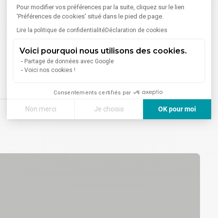
Pour modifier vos préférences par la suite, cliquez sur le lien
'Préférences de cookies' situé dans le pied de page.
Lire la politique de confidentialité
Déclaration de cookies
Voici pourquoi nous utilisons des cookies.
Partage de données avec Google
Voici nos cookies !
Consentements certifiés par
Non merci
Je choisis
OK pour moi
Axeptio consent
Plateforme de Gestion du Consentement : Personnalisez vos
Notre plateforme vous permet d'adapter et de gérer vos paramè