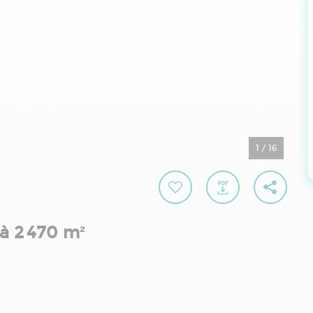
1
/
16
à 2 470 m²