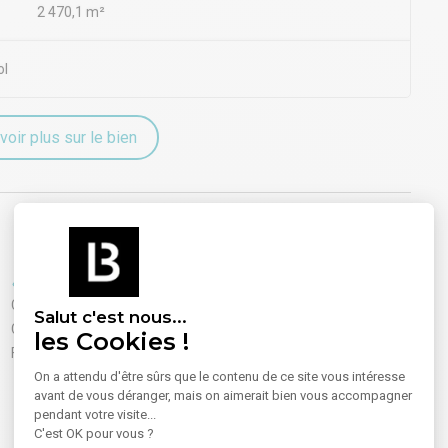
2 470,1 m²
ol
voir plus sur le bien
Equipements
Sécurité
Climatisation
Accueil
Salut c'est nous...
Cloisons amovibles
Gardien
les Cookies !
Faux plafond
On a attendu d'être sûrs que le contenu de ce site vous intéresse
avant de vous déranger, mais on aimerait bien vous accompagner
pendant votre visite...
C'est OK pour vous ?