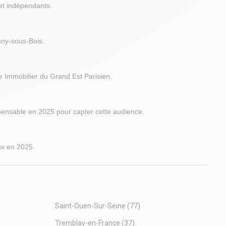
et indépendants.
. Prises RJ45
. Possibilité de normes E.R.P.
. Climatisation réversible
. Sanitaires
sny-sous-Bois.
Situation/Transports :
Bus Neuilly Plaisance (113, N34), Neuilly-
Plaisance RER (114, 203, 214, N141)
e Immobilier du Grand Est Parisien.
RER Neuilly-Plaisance (A)
Grand Paris Express Val de Fontenay (L15
Horizon 2030)
Velib'
spensable en 2025 pour capter cette audience.
Dépot de garantie : 3 mois de loyer HT HC
ux en 2025.
Saint-Ouen-Sur-Seine
(77)
Tremblay-en-France
(37)