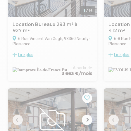
1
/
14
Location Bureaux 293 m² à
Location
927 m²
412 m²
6 Rue Vincent Van Gogh, 93360 Neuilly-
6-8 Rue 
Plaisance
Plaisance
Lire plus
Lire plus
Idéalement positionnés à Neuilly-Plaisance,
À la recherc
à proximité immédiate du RER A station
Plaisance ?
"Neuilly-Plaisance" et des axes
propose une
À partir de
autoroutiers A4/A86 et A3, Immprove met
412 m² divis
3 663 €/mois
à votre disposition une surface de bureaux
idéalement s
de 927 m² divisibles à partir de 293 m² à la
emplacement
location.
privatifs et
Accessibles par un ascenseur desservant
en commun.
directement le plateau, ces bureaux sont
maintenant 
aménagés, cloisonnés et équipés de
. Immeuble 
systèmes de climatisation. Des solutions
. Façade mu
de stationnement sont également
. Accès véhi
disponibles dans le parking situé au sous-
. Accès PM