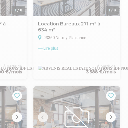
1
/
8
1
/
8
² à
Location Bureaux 271 m² à
634 m²
93360 Neuilly-Plaisance
Lire plus
 à la
ADVENIS CONSEIL vous propose à la
partis en
location plusieurs plateaux à usage de
de 106 m²,
bureaux 271 m², 293 m² et 634 m² environ.
ein coeur de
Les bureaux bénéficient de terrasses
À partir de
À partir de
100 €/mois
3 388 €/mois
ly
privatives et de nombreuses places de
stationnement en extérieur et en sous-sol.
nutes à pied
Les bureaux en bon état sont climatisés et
gne A) et
cloisonnés.
Le biens sont disponibles immédiatement.
Situé au pied de la RN34 (50 mètres) et du
e bureaux
RER A, station « Neuilly Plaisance », les
s en R 1 de
BORDS DE MARNE est un ensemble
eau.
composé de plusieurs immeubles de
bureaux de standing en R + 4 disposant