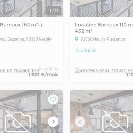
1
/
17
 Bureaux 162 m² à
Location Bureaux 110 m
432 m²
Paul Cezanne, 93360 Neuilly-
93360 Neuilly-Plaisance
Lire plus
ADVENIS CONSEIL vous propose
he de bureaux à louer à Neuilly-
location 432 m² de bureaux, ré
 Ne cherchez plus ! EVOLIS vous
plusieurs lots d'une superficie 
 surface de bureaux d'environ
110 m² et 216 m² environ en pl
À partir de
ibles à partir de 162 m²,
1 632 €/mois
1 
la zone des Renouillères à Neuil
ituée. Profitez d'un
Plaisance.
 stratégique, de parkings
Ces bureaux se situent à 15 mi
 d'un accès facile aux transports
du RER de Neuilly plaisance (Li
 Contactez nous dès
bus à proximité
pour plus d'informations.
Disponibilité : immédiate.
récent
Ce Programme d'activités et d
r rideau
est constitué de deux bâtiment
cules légers
construction bardage double p
R
- Type de bail : Commercial