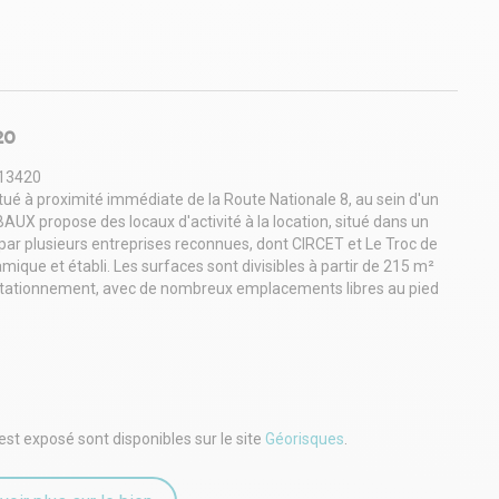
20
 13420
tué à proximité immédiate de la Route Nationale 8, au sein d'un
AUX propose des locaux d'activité à la location, situé dans un
par plusieurs entreprises reconnues, dont CIRCET et Le Troc de
mique et établi. Les surfaces sont divisibles à partir de 215 m²
 stationnement, avec de nombreux emplacements libres au pied
et gardienné Environnement verdoyant Espaces modulables Parkings
ucture 2,85mPorte coulissante : largeur 3.40 x hauteur 2,39m
cès rapide aux autoroutes A50 (Marseille) et A52 Proximité
e : trimestriel 1 terme ou si loyer mensuel 2 terme(s) de loyer
est exposé sont disponibles sur le site
Géorisques
.