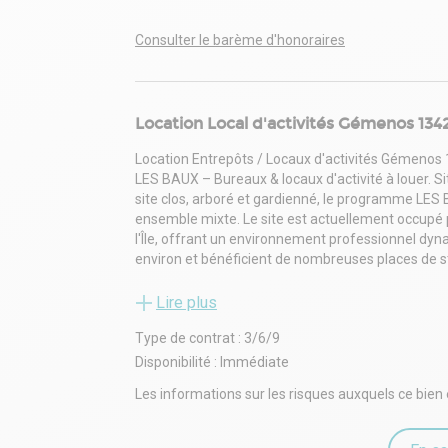
Consulter le barème d'honoraires
Location Local d'activités Gémenos 134
Location Entrepôts / Locaux d'activités Gémenos
LES BAUX – Bureaux & locaux d'activité à louer. Si
site clos, arboré et gardienné, le programme LES B
ensemble mixte. Le site est actuellement occupé 
l'Île, offrant un environnement professionnel dyna
environ et bénéficient de nombreuses places de
de l'immeuble. Prestations Site clos, sécurisé 
inclus. Hauteur sous poutre 4 m. Hauteur sous str
Lire plus
Inclus dans charges : électricité Accessibilité Ac
Type de contrat : 3/6/9
immédiate de la RN8DGMontant du dépôt de garanti
HT et hors charges.
Disponibilité : Immédiate
Les informations sur les risques auxquels ce bien 