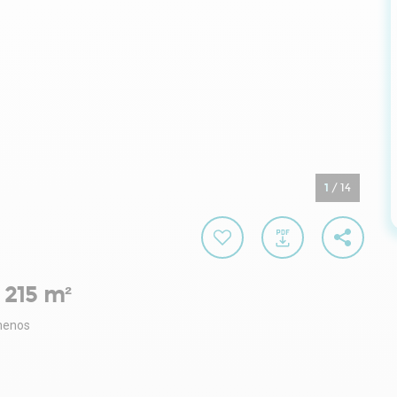
1
/
14
 215 m²
menos