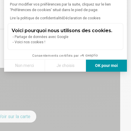
Pour modifier vos préférences par la suite, cliquez sur le lien
'Préférences de cookies' situé dans le pied de page.
Lire la politique de confidentialité
Déclaration de cookies
Voici pourquoi nous utilisons des cookies.
Partage de données avec Google
Voici nos cookies !
Consentements certifiés par
Non merci
Je choisis
OK pour moi
Axeptio consent
Plateforme de Gestion du Consentement : Personnalisez vos
Notre plateforme vous permet d'adapter et de gérer vos paramè
Voir sur la carte