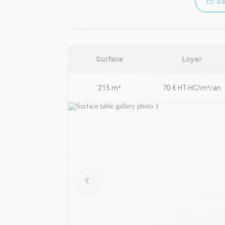
En sa
Surface
Loyer
215 m²
70 € HT-HC/m²/an