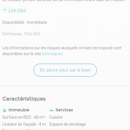
de 30 m² environ qui donne un accès direct à un Box de garage ou de
Lire plus
stockage facile d'accès par véhicule.
Ces locaux entièrement refait à neuf il y a 2 ans bénéficient d'une
Disponibilité : Immédiate
cuisine et de sanitaires équipés d'une douche.
Charges faibles environ: 125 €/mois.
Référence :
PC6-852
Chauffage électrique indépendant.
Disponibilité immédiate
Les informations sur les risques auxquels ce bien est exposé sont
disponibles sur le site
Géorisques
.
En savoir plus sur le bien
Caractéristiques
Immeuble
Services
Surface en RDC : 40 m²
Cuisine
Linéaire de façade : 4 m
Espace de stockage