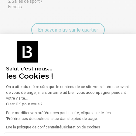
2 Salles de sport /
Fitness
En savoir plus sur le quartier
Énergie
Salut c'est nous...
Diagnostic de performance énergétique (DPE)
les Cookies !
On a attendu d'être sûrs que le contenu de ce site vous intéresse avant
Consommation (énergie primaire) :
Non communiqué
de vous déranger, mais on aimerait bien vous accompagner pendant
votre visite...
En savoir plus sur le bien
Indice d'émission de gaz à effet de serre (GES)
C'est OK pour vous ?
Pour modifier vos préférences par la suite, cliquez sur le lien
'Préférences de cookies' situé dans le pied de page.
Émissions :
Non communiqué
Lire la politique de confidentialité
Déclaration de cookies