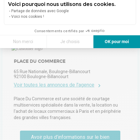
Voici pourquoi nous utilisons des cookies.
Partage de données avec Google
Voici nos cookies !
À propos de l'agence
Consentements certifiés par
Non merci
Je choisis
OK pour moi
Axeptio consent
Plateforme de Gestion du Consentement : Personnalisez vos Options
PLACE DU COMMERCE
Notre plateforme vous permet d'adapter et de gérer vos paramètres de 
65 Rue Nationale, Boulogne-Billancourt
92100
Boulogne-Billancourt
Voir toutes les annonces de l'agence
Place Du Commerce est une société de courtage
multiservices spécialisée dans la vente, la location ou
l'achat de locaux commerciaux à Paris et en périphérie
des grandes villes françaises.
Avoir plus d'informations sur le bien