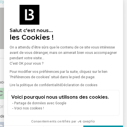
Voir sur la carte
Salut c'est nous...
les Cookies !
On a attendu d'être sûrs que le contenu de ce site vous intéresse
avant de vous déranger, mais on aimerait bien vous accompagner
pendant votre visite...
C'est OK pour vous ?
Pour modifier vos préférences par la suite, cliquez sur le lien
'Préférences de cookies' situé dans le pied de page.
nce énergétique (DPE)
Lire la politique de confidentialité
Déclaration de cookies
C
Voici pourquoi nous utilisons des cookies.
Partage de données avec Google
rimaire) :
C (110 à 179 kWhEP/m².an)
Voici nos cookies !
de gaz à effet de serre (GES)
Consentements certifiés par