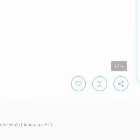
1
/
14
x de vente (honoraires HT)