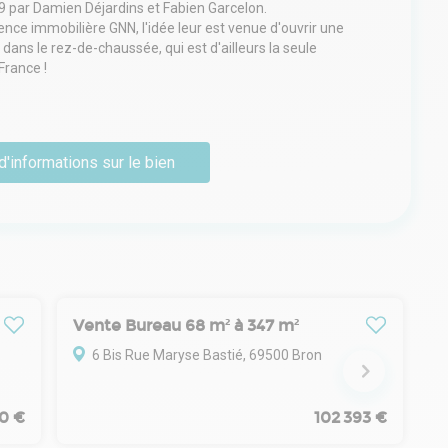
 par Damien Déjardins et Fabien Garcelon.
ence immobilière GNN, l'idée leur est venue d'ouvrir une
dans le rez-de-chaussée, qui est d'ailleurs la seule
France !
vendre que d'autres biens, les deux cofondateurs et leur
des professionnels de vente de biens en rez-de-chaussée
nts dans toutes les démarches de transaction.
d'informations sur le bien
Vente Bureau 68 m² à 347 m²
6 Bis Rue Maryse Bastié, 69500 Bron
0 €
102 393 €