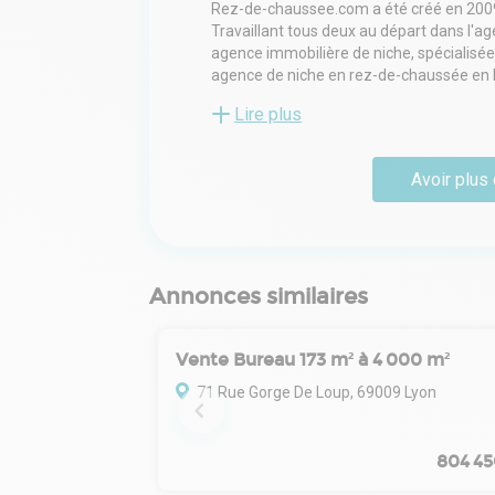
Rez-de-chaussee.com a été créé en 2009
Travaillant tous deux au départ dans l'ag
agence immobilière de niche, spécialisée 
agence de niche en rez-de-chaussée en 
Lire plus
Ce produit étant un peu plus complexe à 
équipe ont pu se spécialiser et devenir 
et ainsi accompagner au mieux leurs clie
Avoir plus 
Annonces similaires
Vente Bureau 173 m² à 4 000 m²
71 Rue Gorge De Loup, 69009 Lyon
804 45