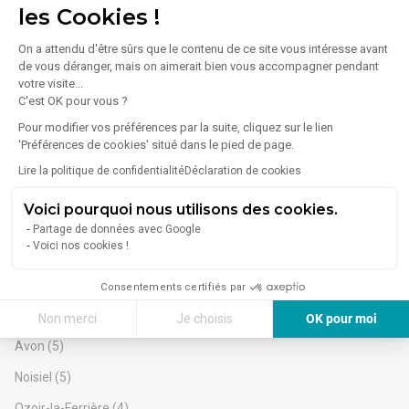
. Sanitaires privatifs
Lagny-sur-Marne
(36)
les Cookies !
Situation/Transports :
Vaux-le-Pénil
(32)
Bus Ormeau Salle des Fêtes (3714)
On a attendu d'être sûrs que le contenu de ce site vous intéresse avant
Borne de recharge IZIVIA FAST - McDonald's - COMBS LA
de vous déranger, mais on aimerait bien vous accompagner pendant
Melun
(32)
VILLE (Bornes de recharge)
votre visite...
Autoroute A5, N104
Meaux
(23)
C'est OK pour vous ?
Dépot de garantie : 3 mois de loyer HT HC
Pour modifier vos préférences par la suite, cliquez sur le lien
Chelles
(20)
'Préférences de cookies' situé dans le pied de page.
Brie-Comte-Robert
(19)
Lire la politique de confidentialité
Déclaration de cookies
Mitry-Mory
(17)
Voici pourquoi nous utilisons des cookies.
Savigny-le-Temple
(11)
Partage de données avec Google
Voici nos cookies !
Moissy-Cramayel
(8)
Dammarie-les-Lys
(7)
Consentements certifiés par
Pontault-Combault
(6)
Non merci
Je choisis
OK pour moi
Avon
(5)
Axeptio consent
Plateforme de Gestion du Consentement : Personnalisez vos Options
Noisiel
(5)
Notre plateforme vous permet d'adapter et de gérer vos paramètres de 
Ozoir-la-Ferrière
(4)