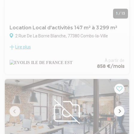
1
/
13
Location Local d'activités 147 m² à 3 299 m²
2 Rue De La Borne Blanche, 77380 Combs-la-Ville
Lire plus
Au sein de la zone logistique de Parisud, à proximité de la
Francilienne N104 et de l'autoroute A5, Evolis vous propose
un entrepôt de 3 299 m² divisibles à partir de 1 364 m² à la
À partir de
location. Le site est clos et sécurisé et bénéficie de nombreux
858 €/mois
parkings.
. Accès poids lourds
. Contrôle d'accès
. Site clos
. Quai :2
. Porte sectionnelle de plain-pied : 2
. Dimensions porte : 4 (H) x 4 (L) mètres
. Charge au sol : 3 tonnes / m²
. Hauteur libre : 7,5 mètres
. Chauffage par aérotherme gaz
. Vestiaire