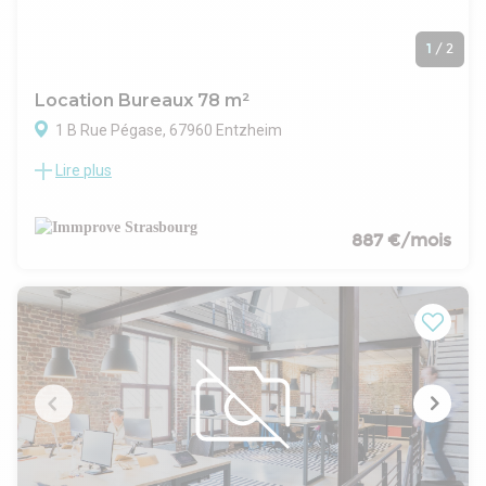
1
/
2
Location Bureaux 78 m²
1 B Rue Pégase, 67960 Entzheim
Lire plus
Immprove vous propose à la location des bureaux situés sur
l'Aéroparc d'Entzheim d'une surface de 78 m² environ au
rez-de-chaussée d'un immeuble de belles qualités. Les
bureaux sont aménagés et cloisonnés. Plusieurs
887 €/mois
stationnements complètent l'offre.
. Bureaux cloisonnés + salle de réunion
. Faux plafond luminaires encastrés
. Eclairages Led
. Sol moquette
. Climatisation réversible
. Cuisine équipée
. Sanitaires parties communes
Situation/Transports :
Aéroport Aéroport d'Entzheim
Autoroute A35 - Sortie 7 Entzheim