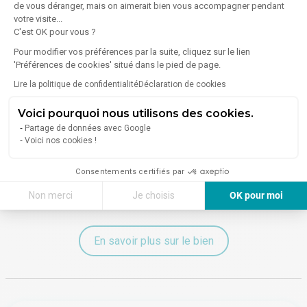
de vous déranger, mais on aimerait bien vous accompagner pendant
votre visite...
Énergie
C'est OK pour vous ?
Diagnostic de performance énergétique (DPE)
Pour modifier vos préférences par la suite, cliquez sur le lien
'Préférences de cookies' situé dans le pied de page.
E
Lire la politique de confidentialité
Déclaration de cookies
Consommation (énergie primaire) :
E (250 à 329
Voici pourquoi nous utilisons des cookies.
kWhEP/m².an)
Partage de données avec Google
Voici nos cookies !
Indice d'émission de gaz à effet de serre (GES)
Consentements certifiés par
Émissions :
Non communiqué
Non merci
Je choisis
OK pour moi
Axeptio consent
Plateforme de Gestion du Consentement : Personnalisez vos Options
En savoir plus sur le bien
Notre plateforme vous permet d'adapter et de gérer vos paramètres de 