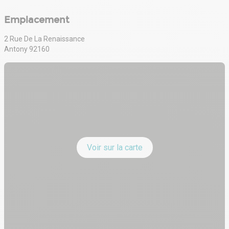
Kitchenette
Climatisation réversible
Emplacement
Bureaux cloisonnés et lumineux
2 entrées distinctes
2 Rue De La Renaissance
16 parkings privatifs
Antony 92160
RIE
Voir sur la carte