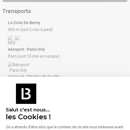
Transports
La Croix De Berny
400 m (soit 5 min à pied)
Aéroport : Paris Orly
9 km (soit 13 min en voiture)
Aéroport : Charles de Gaulle
International
45 km (soit 41 min en voiture)
Salut c'est nous...
les Cookies !
On a attendu d'être sûrs que le contenu de ce site vous intéresse avant