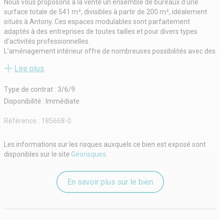
Nous vous proposons à la vente un ensemble de bureaux d'une
surface totale de 541 m², divisibles à partir de 200 m², idéalement
situés à Antony. Ces espaces modulables sont parfaitement
adaptés à des entreprises de toutes tailles et pour divers types
d'activités professionnelles.
L'aménagement intérieur offre de nombreuses possibilités avec des
bureaux privatifs, des espaces ouverts, des salles de réunion et des
Lire plus
zones de stockage. Le bien bénéficie de matériaux modernes et
d'une luminosité naturelle qui assure un environnement de travail
Type de contrat : 3/6/9
agréable.
Situé dans une zone d'activités stratégique, l'immeuble est
Disponibilité : Immédiate
facilement accessible par les principaux axes routiers (A86, N20) et
à proximité des transports en commun (RER B, bus). L'emplacement
Référence :
185668-0
garantit une visibilité optimale et un accès rapide aux services locaux
tels que restaurants, commerces et hôtels.
Les informations sur les risques auxquels ce bien est exposé sont
Un bien idéal pour toute entreprise à la recherche d'un espace
disponibles sur le site
Géorisques
.
fonctionnel dans un cadre dynamique.
Disponibilité immédiate - N'attendez plus pour faire de cet espace
votre futur bureau. Contactez-nous dès aujourd'hui pour plus
En savoir plus sur le bien
d'informations ou pour organiser une visite !