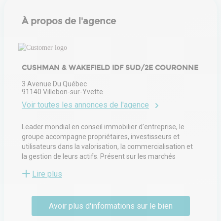
À propos de l'agence
CUSHMAN & WAKEFIELD IDF SUD/2E COURONNE
3 Avenue Du Québec
91140
Villebon-sur-Yvette
Voir toutes les annonces de l'agence
Leader mondial en conseil immobilier d’entreprise, le
groupe accompagne propriétaires, investisseurs et
utilisateurs dans la valorisation, la commercialisation et
la gestion de leurs actifs. Présent sur les marchés
tertiaire, commercial et industriel, il propose des services
Lire plus
allant de la transaction locative et vente à l’expertise, la
gestion d’immeubles, l’aménagement d’espaces et la
stratégie d’implantation. Ses équipes multidisciplinaires
Avoir plus d'informations sur le bien
interviennent auprès d’entreprises de toutes tailles pour
optimiser la performance immobilière et créer de la