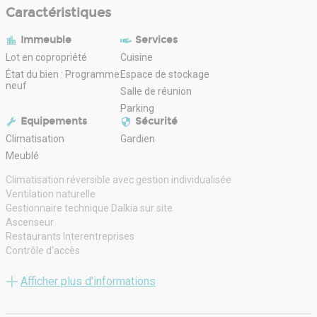
Caractéristiques
Immeuble
Services
Lot en copropriété
Cuisine
État du bien : Programme
Espace de stockage
neuf
Salle de réunion
Parking
Equipements
Sécurité
Climatisation
Gardien
Meublé
Climatisation réversible avec gestion individualisée
Ventilation naturelle
Gestionnaire technique Dalkia sur site
Ascenseur
Restaurants Interentreprises
Contrôle d'accès
Parkings extérieurs : nombre à déterminer
Etage complet privatisable
Afficher plus d'informations
Sanitaires communs
Lino