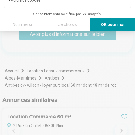
Voici nos cookies !
26 Impasse Des Santolines, Lamanon
13113
Lamanon
Consentements certifiés par
Voir toutes les annonces de l'agence
Non merci
Je choisis
OK pour moi
Axeptio consent
Plateforme de Gestion du Consentement : Personnalisez vos Options
Avoir plus d'informations sur le bien
Notre plateforme vous permet d'adapter et de gérer vos paramètres de 
Accueil
Location Locaux commerciaux
Alpes-Maritimes
Antibes
Antibes cv- wilson - loyer pur: local 60 m² dont 48 m² de rdc
Annonces similaires
Location Commerce 60 m²
2 Rue Du Collet, 06300 Nice