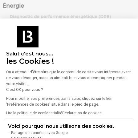
Énergie
Diagnostic de performance énergétique (DPE)
Consommation (énergie primaire) :
Non communiqué
En savoir plus sur le bien
Indice d'émission de gaz à effet de serre (GES)
Salut c'est nous...
les Cookies !
Émissions :
Non communiqué
On a attendu d'être sûrs que le contenu de ce site vous intéresse avant
de vous déranger, mais on aimerait bien vous accompagner pendant
votre visite...
C'est OK pour vous ?
Pour modifier vos préférences par la suite, cliquez sur le lien
'Préférences de cookies' situé dans le pied de page.
Lire la politique de confidentialité
Déclaration de cookies
À propos de l'agence
Voici pourquoi nous utilisons des cookies.
COEUR EXPANSION SAS
Partage de données avec Google