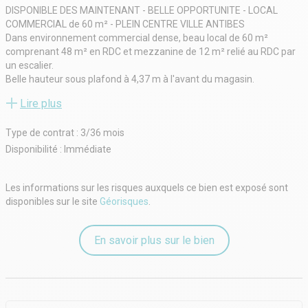
DISPONIBLE DES MAINTENANT - BELLE OPPORTUNITE - LOCAL
COMMERCIAL de 60 m² - PLEIN CENTRE VILLE ANTIBES
Dans environnement commercial dense, beau local de 60 m²
comprenant 48 m² en RDC et mezzanine de 12 m² relié au RDC par
un escalier.
Belle hauteur sous plafond à 4,37 m à l'avant du magasin.
Surface en L, facile à aménager.
Lire plus
Climatisation
Rideau métallique et porte automatique
Type de contrat : 3/36 mois
Toutes activités possibles sauf alimentaire et restauration
Conditions locatives:
Disponibilité : Immédiate
Bail dérogatoire 24 mois maximum
Loyer pur: 1600€ HTHC/ mois
Les informations sur les risques auxquels ce bien est exposé sont
Honoraires d'agence: 5000€ HT à la charge du locataire . TVA en sus.
disponibles sur le site
Géorisques
.
Environnement: Pharmacie, salle de sport, instituts de beauté (
BODYMINUTE, QUIPAO), dentiste (DENTEGO) boucherie, restauration
( SUBWAY), boulangerie, chocolaterie, décoration, téléphonie, MR
En savoir plus sur le bien
BRICOLAGE.
Proximité transports en commun et nombreux parkings publics à
proximité.
A VISITER DE TOUTE URGENCE !
Agréable local commercial de 60 m² dont: