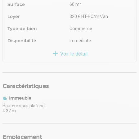
-48 m² de RDC avec WC
Surface
60 m²
-12 m² environ de mezzanine reliée à la surface commerciale par un
escalier en colimaçon
Loyer
320 € HT-HC/m²/an
Porte automatique
Rideau métallique
Type de bien
Commerce
Linéaire vitrine 4 m
Place de livraison devant le local
Disponibilité
Immédiate
Voir le détail
Caractéristiques
Immeuble
Hauteur sous plafond :
4.37 m
Emplacement