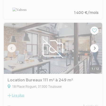
propose de louer ce local professionnel d'environ 70 m². Il est
composé d'une salle d'attente et de trois bureaux et
bénéficie d'une terrasse privative.
1 400 €/mois
Loyer annuel : 16.800 Euros /an (242 Euros /m²/an)
Charges annuelles : 540 Euros /an (8 Euros /m²/an)
- Type de bail : Professionnel
- Durée : 6 ans
- Préavis : 6 mois
- Fiscalité : Non soumis à TVA
- Dépôt de garantie : 2 mois
1
/
12
Location Bureaux 111 m² à 249 m²
18 Place Roguet, 31300 Toulouse
Lire plus
TOURNY MEYER propose à Saint Cyprien, des bureaux
proche Centre Ville de Toulouse dans un immeuble de
standing.