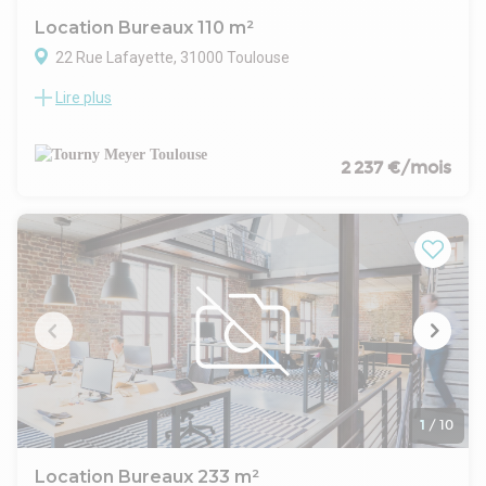
Location Bureaux 110 m²
22 Rue Lafayette, 31000 Toulouse
Lire plus
TOURNY MEYER vous propose une surface de bureaux
d'environ 110 m² située en plein coeur du centre-ville de
Toulouse entre Place Wilson et Place du Capitole.
Surface située au 1er étage d'un immeuble mixte et
2 237 €/mois
aménagée avec un hall d'entrée, deux open space, trois
bureaux simples, une cuisine et des sanitaires.
La climatisation réversible vient compléter cette offre.
1
/
10
Location Bureaux 233 m²