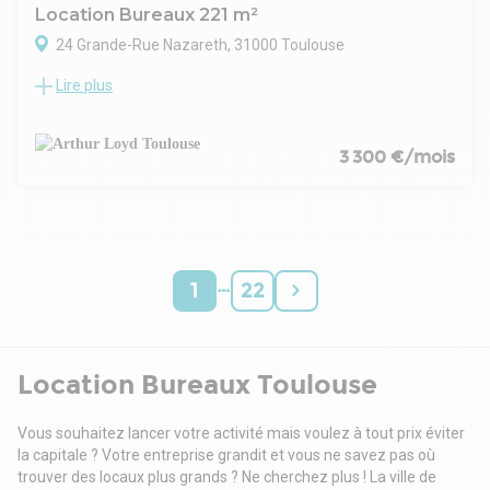
Location Bureaux 221 m²
24 Grande-Rue Nazareth, 31000 Toulouse
Lire plus
Situés dans le quartier des Carmes, ces bureaux de 221 m²
sont proposés à la location au 2e étage d'un immeuble du
centre-ville de Toulouse. L'emplacement assure un accès
rapide aux transports en commun et à toutes les
3 300 €/mois
commodités. Les locaux se distinguent par un cachet
authentique, avec parquet en épis, haut plafond et
cheminées décoratives. La distribution intérieure comprend
huit bureaux lumineux, un escalier intérieur, ainsi qu'une cour
intérieure. Deux sanitaires sont également disponibles,
…
offrant un confort supplémentaire. Une place de parking
1
22
dans un garage fermé est incluse, répondant aux besoins de
stationnement en centre-ville. Ce bien combine
fonctionnalité et caractère dans un environnement
dynamique et central.
Location Bureaux Toulouse
Vous souhaitez lancer votre activité mais voulez à tout prix éviter
la capitale ? Votre entreprise grandit et vous ne savez pas où
trouver des locaux plus grands ? Ne cherchez plus ! La ville de