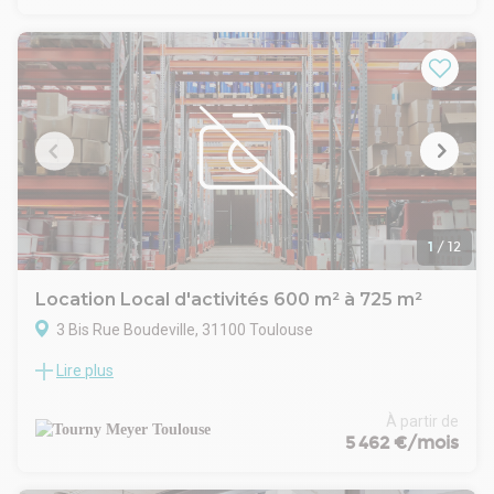
adaptés aux entreprises recherchant confort, praticité et
accessibilité.
Les bureaux sont situés en R+3, avec un open space, une
salle de réunion et une salle de pause.
La climatisation réversible et ascenseur pour un confort
optimal. Les prestations de qualité et les espaces lumineux
contribuent à un environnement de travail agréable et
professionnel.
Parkings privatifs disponibles en sous-sol : 2 emplacements
de voitures en sous-sol
1
/
12
Location Local d'activités 600 m² à 725 m²
3 Bis Rue Boudeville, 31100 Toulouse
Lire plus
TOURNY MEYER propose un local d'activité de 725 m²
disponible à la location, situé dans la zone d'activité de
Thibaud. Emplacement stratégique et facilement accessible.
À partir de
Il y a un grand portail sectionnel, un pont roulant et une dalle
5 462 €/mois
à charges lourdes, adaptée aux activités industrielles. Au
niveau des bureaux, il y a une modularité possible de 25 à