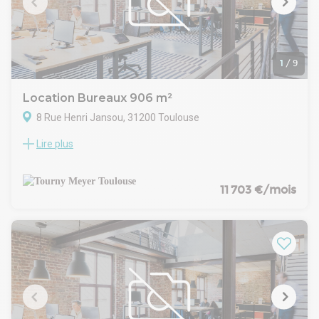
environnement professionnel établi.
1
/
9
Location Bureaux 906 m²
8 Rue Henri Jansou, 31200 Toulouse
Lire plus
TOURNY MEYER propose des bureaux de 906 m² au R+1 et
R+2 d'un immeuble à louer dans l'Est de Toulouse, sur les
Coteaux de Gramont à proximité de toutes commodités.
Surface d'environ 906 m² divisibles en plusieurs lots de 253
11 703 €/mois
m² et 200 m² par niveau.
25 places de stationnement complètent ce bien.