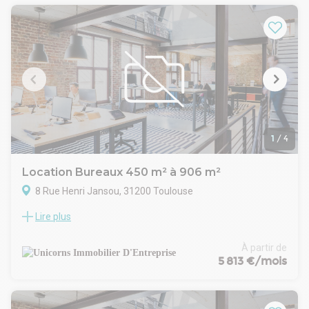
01/08/2027.
A proximité immédiate de la Cité de l'Espace.
Prestations: Bureaux cloisonnés, dalles de moquette, parties
communes de l'immeuble rénovées, climatisation réversible,
sanitaires communs
1
/
4
Location Bureaux 450 m² à 906 m²
8 Rue Henri Jansou, 31200 Toulouse
Lire plus
Au sein d'un immeuble de bon standing, dans la Zone Balma
Gramont au Nord Est de Toulouse, Unicorns vous propose à
la location une surface de bureaux de 900 m² en R+1 et R+2
À partir de
avec parking, divisible dès 450m²
5 813 €/mois
Idéalement situé à proximité immédiate de tous commerces
et services du centre commercial Auchan Balma.
Accès aisé par le périphérique et le métro.