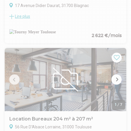
17 Avenue Didier Daurat, 31700 Blagnac
Lire plus
ZONE AÉROPORTUAIRE TOULOUSE BLAGNAC - TOURNY
MEYER propose, dans un ensemble immobilier de standing,
une dernière surface de bureaux à louer en RDC de 233 m².
Six places de parking extérieurs et deux places intérieures
2 622 €/mois
complètent ce bien.
Immeuble de qualité bénéficiant de belles prestations.
1
/
7
Location Bureaux 204 m² à 207 m²
56 Rue D'Alsace Lorraine, 31000 Toulouse