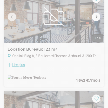
Le lot est complété par 30 places de stationnement
extérieures, offrant un confort pratique et un accès facile
aux bureaux.
1
/
8
Location Bureaux 123 m²
Opalink Bldg A, 8 Boulevard Florence Arthaud, 31200 Toulouse
Lire plus
TOURNY MEYER propose une surface de bureaux de 123.14
m² à louer à TOULOUSE dans un immeuble récent situé dans
le quartier de BORDEROUGE, à proximité immédiate de la
rocade reliant l'Autoroute A.62.
1 642 €/mois
Bâtiment répondant aux normes du Code du Travail : classé
ERP - 5ème catégorie.
Surface neuve en open space avec la climatisation. Terrasse
privative d'environ 31 m².
Sanitaires et douches dans les parties communes