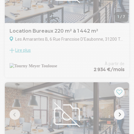
1
/
7
Location Bureaux 220 m² à 1 442 m²
Les Amarantes B, 6 Rue Francoise D'Eaubonne, 31200 Toulouse
Lire plus
TOURNY MEYER propose, au sein d'un environnement
tertiaire à Toulouse, cet espace de bureaux en R+2 qui
développe une surface de 942,31 m², dans un bâtiment ERP
À partir de
de 5e catégorie (type W), certifié HQE NF. Deux autres
2 934 €/mois
surfaces de 280 m² et 220 m² (libre en novembre 2026) sont
également disponibles et peuvent être réunies pour un
plateau de 500 m².
Les bureaux bénéficient d'équipements fonctionnels
:Luminaires à puissance variable, Stationnement sécurisé en
sous-sol pour voitures et deux-roues, Contrôle d'accès avec
barrière automatique, Possibilité d'enseigne sur la façade
pour une visibilité directe.
Les deux halls d'entrée feront prochainement l'objet d'une
rénovation, améliorant encore le confort d'accueil.