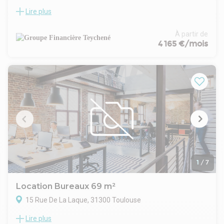
Lire plus
À louer, bureaux de 207 m² situés au 3? étage d'un
immeuble de standing, en plein centre-ville de Toulouse.
Les locaux offrent un environnement de travail agréable et
À partir de
lumineux, avec une kitchenette aménagée et un accès
4 165 €/mois
ascenseur arrivant directement dans les bureaux,
garantissant confort et praticité.
Une jolie salle de réunion très lumineuse.
Idéal pour une entreprise souhaitant bénéficier d'une
adresse de qualité dans un secteur recherché.
N'hésitez pas à nous contacter pour plus d'informations ou
pour organiser une visite.
Provision sur charges 465 €/mois, régularisation annuelle.
Dépôt de garantie 12 678 €. DPE en cours. Les informations
sur les risques auxquels ce bien est exposé sont disponibles
sur le site Géorisques : georisques.gouv.fr.
1
/
7
Location Bureaux 69 m²
15 Rue De La Laque, 31300 Toulouse
Lire plus
Au coeur du quartier Saint-Cyprien, l'agence Valteos vous