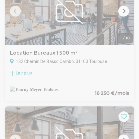
1
/
10
Location Bureaux 1 500 m²
132 Chemin De Basso Cambo, 31100 Toulouse
Lire plus
TOURNY MEYER propose, au sein d'un immeuble de bureaux
en R+2 d'une surface totale de 3 000 m², un lot de 1 500 m²
qui comprend 1 000 m² de bureaux cloisonnés au R+1 et 500
m² de laboratoire au rez-de-chaussée.
16 250 €/mois
L'ensemble bénéficie de 30 places de stationnement
réservées aux utilisateurs, offrant un confort d'accès
appréciable.
Idéalement situé dans la zone de Basso Cambo, à proximité
immédiate des transports en commun et des grands axes,
ce bien conviendra à toute entreprise à la recherche de
bureaux mixtes avec espace technique, dans un