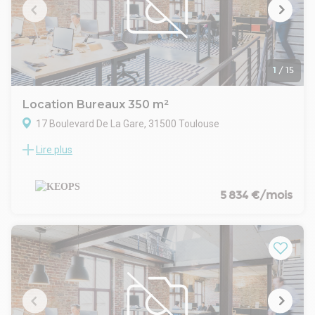
charge du preneur.
Loyer annuel HC : 48 000 Euros
Charges annuelles / taxe foncière comprise : 7 200 Euros HT
Frais de rédaction bail à la charge du preneur : 1440 Euros HT
1
/
15
Location Bureaux 350 m²
17 Boulevard De La Gare, 31500 Toulouse
Lire plus
Au sein d'un immeuble de standing bénéficiant d'un
emplacement privilégié face au Canal du Midi, nous vous
proposons à la location un plateau de bureaux d'environ 350
m², entièrement rénové et aménagé.
5 834 €/mois
Les locaux, en excellent état, se composent d'un espace
d'accueil, de plusieurs bureaux individuels et doubles, d'un
open space, d'une salle de réunion, d'une cuisine ainsi que
d'un local technique.
Prestations :
- Climatisation réversible
- Câblage informatique avec raccordement à la fibre optique
Stationnement :