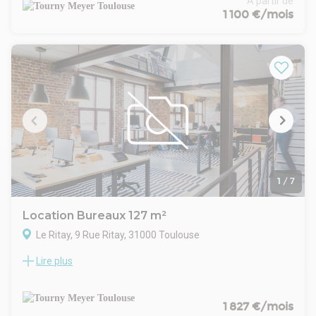
À partir de
Ces 2 surfaces à louer se situent au pied du Métro de la Ligne
1 100 €/mois
A au sein d'un immeuble tertiaire avec ascenseur.
Les 2 plateaux disponibles peuvent être proposés à la
division ou en un seul et même plateau d'une surface totale
d'environ 249 m².
Open space, bureaux cloisonnés, cuisine, sanitaires PMR.
La mise en ERP de l'immeuble est en cours d'autorisation.
1
/
7
Location Bureaux 127 m²
Le Ritay, 9 Rue Ritay, 31000 Toulouse
Lire plus
TOURNY MEYER propose à la location 127 m² de bureaux
idéalement situés dans le quartier d'affaires de Compans-
Caffarelli à Toulouse. Cet immeuble entièrement rénové
offre des espaces de travail modernes et fonctionnels,
1 827 €/mois