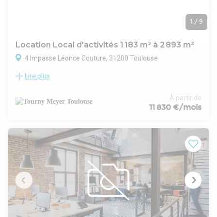
1
/
9
Location Local d'activités 1 183 m² à 2 893 m²
4 Impasse Léonce Couture, 31200 Toulouse
Lire plus
Situé dans la ZA de Montblanc, TOURNY MEYER propose un
ensemble immobilier qui bénéficie d'une localisation
stratégique au Nord-Est de la ville, avec un accès rapide au
À partir de
périphérique toulousain. Le bien se compose de 2 bâtiments
11 830 €/mois
d'activités (de 1 183 et 1 620 m²), reliés mais pouvant
fonctionner de façon indépendante ( 90 m² de liaison entre
les 2 bâtiments). L'ensemble est entièrement climatisé, avec
des prestations neuves, adaptées à des activités
industrielles, technologiques ou de recherche.
Le tout est implanté sur un terrain privatif de 5 091 m²,
entièrement clos, avec voierie aménagée et espaces verts.
Accès sécurisé par 2 portails motorisés et stationnement
libre en extérieur.