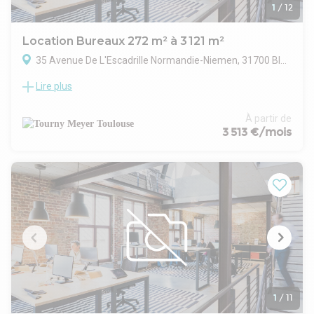
1
/
12
Location Bureaux 272 m² à 3 121 m²
35 Avenue De L'Escadrille Normandie-Niemen, 31700 Blagnac
Lire plus
TOURNY MEYER propose un Immeuble indépendant à
vendre (en intégralité) ou à louer (voir tableau surfaces), au
coeur de la Zone du Grand Noble de BLAGNAC, sur un grand
À partir de
terrain clos de 6 800 m² permettant une extension.
3 513 €/mois
LOCATION : surface locative d'environ 3 123 m² - Terrasses
en sus
VENTE : surface totale 3 150 m² (Immeuble intégral sans
divisibilité)
. RdC : 788 m² / RdJ : 788 m² / Etage 1 : 787 m² / Etage 2 :
787 m²
Extension possible pour la construction d'un local d'activité
/stockage (nous consulter).
1
/
11