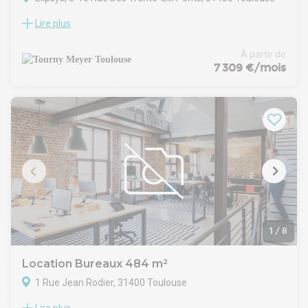
Lire plus
Au centre-ville de Toulouse, à proximité du Métro B et du
tramway, secteur Jardin Royal - Saint Michel, TOURNY
MEYER vous propose à la location deux surfaces de bureaux
À partir de
d'environ 337 m² et 408 m² au R+2 et R+3 d'un immeuble de
7 309 €/mois
bureaux.
Les bureaux sont modernes, climatisés, cloisonnés et câblés,
en excellent état d'usage : RJ45, fibre optique, baie de
brassage, etc. Cloisonnement actuel : 15 à 20 bureaux, salles
de réunion, petits espaces de stockages, point cuisine,
sanitaires PMR, ascenseur, etc. Rare en hyper-centre.
1
/
8
Location Bureaux 484 m²
1 Rue Jean Rodier, 31400 Toulouse