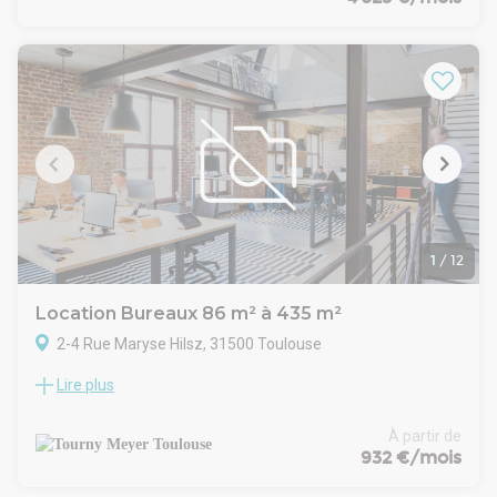
Fonctionnel, il comprend environ 543 m² dédiés à l'activité en
rez-de-chaussée ainsi que 110 m² de bureaux rénovés
répartis sur deux niveaux, permettant d'organiser aisément
les espaces de travail et de stockage. L'ensemble bénéficie
d'un portail sécurisé, d'une cour clôturée et d'un parking,
offrant des conditions de travail pratiques pour les
entreprises ayant besoin d'accueillir du personnel ou de la
clientèle. La présence d'un pont roulant de 5 tonnes dans le
dépôt ainsi que d'une dalle béton vient compléter les
possibilités d'aménagement. Ce bien répond ainsi aux
besoins des entreprises recherchant un site opérationnel et
accessible dans un environnement dynamique de Toulouse.
1
/
12
Location Bureaux 86 m² à 435 m²
2-4 Rue Maryse Hilsz, 31500 Toulouse
Lire plus
Au coeur de la Zone de la Grande Plaine, à l'Est de Toulouse,
TOURNY MEYER propose des surfaces de bureaux à louer
avec parkings, au sein d'un ensemble immobilier tertiaire en
À partir de
très bon état - A ce jour, 2 surfaces de 235 m² et 114 m² sont
932 €/mois
disponibles - Une troisième surface de 86 m² va se libérer le