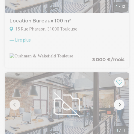
Ce plateau est adapté aux entreprises recherchant un
espace spacieux, modulable et immédiatement opérationnel
1
/
12
dans un secteur bien desservi de Toulouse.
Location Bureaux 100 m²
15 Rue Pharaon, 31000 Toulouse
Lire plus
Le cabinet Cushman & Wakefield vous propose à la location
une surface de bureaux d'environ 100 m² répartis entre un
rez de chaussée avec vitrine (70 m²) et un sous-sol
aménagé d'environ 30 m².
3 000 €/mois
La surface a été entièrement rénovée avec beaucoup de
goût et des matériaux de qualité.
Vitrine et bonne visibilité sur la rue Pharaon.
- Type de bail : Commercial
- Durée : 3/6/9 ans
- Préavis : 6 mois
- Fiscalité : TVA
- Indice : ILAT
- Indexation : Annuelle
- Dépôt de garantie : 3 mois
- Loyers et charges : Trimestriels et d'avance
1
/
11