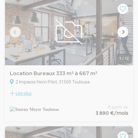
125 m² selon les besoins.
9 emplacements de parkings sont également disponibles.
1
/
12
Location Bureaux 333 m² à 667 m²
2 Impasse Henri Pitot, 31500 Toulouse
Lire plus
Situé au nord-est de Toulouse, dans la zone de la Plaine,
TOURNY MEYER propose à la location des bureaux de bon
standing au rez-de-chaussée et au 1ᵉʳ étage, pour une
À partir de
surface totale de 667 m².
3 890 €/mois
Cette zone, très attractive pour les entreprises, bénéficie
d'une excellente connexion aux principaux réseaux routiers
du sud-est de l'agglomération toulousaine, facilitant les
déplacements des collaborateurs et visiteurs.