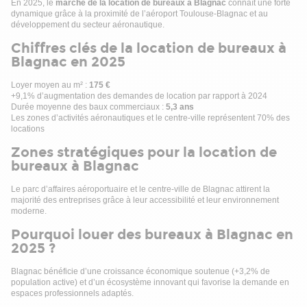
En 2025, le
marché de la location de bureaux à Blagnac
connaît une forte
Les informations sur les risques auxquels ce bien est exposé
dynamique grâce à la proximité de l’aéroport Toulouse-Blagnac et au
sont disponibles sur le site Géorisques : www. georisques.
développement du secteur aéronautique.
gouv. fr
Chiffres clés de la location de bureaux à
Blagnac en 2025
Loyer moyen au m² :
175 €
+9,1% d’augmentation des demandes de location par rapport à 2024
Durée moyenne des baux commerciaux :
5,3 ans
Les zones d’activités aéronautiques et le centre-ville représentent 70% des
locations
Zones stratégiques pour la location de
bureaux à Blagnac
Le parc d’affaires aéroportuaire et le centre-ville de Blagnac attirent la
majorité des entreprises grâce à leur accessibilité et leur environnement
moderne.
Pourquoi louer des bureaux à Blagnac en
2025 ?
Blagnac bénéficie d’une croissance économique soutenue (+3,2% de
population active) et d’un écosystème innovant qui favorise la demande en
espaces professionnels adaptés.