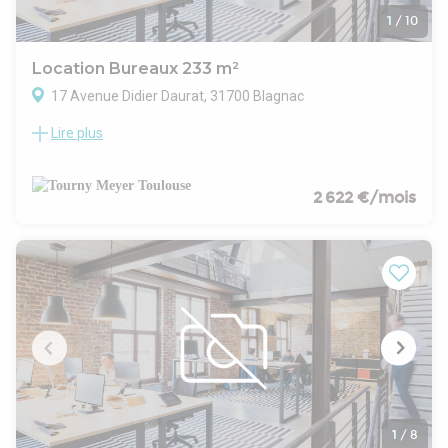
1
/
10
Location Bureaux 233 m²
17 Avenue Didier Daurat, 31700 Blagnac
Lire plus
ZONE AÉROPORTUAIRE TOULOUSE BLAGNAC - TOURNY
MEYER propose, dans un ensemble immobilier de standing,
une dernière surface de bureaux à louer en RDC de 233 m².
Six places de parking extérieurs et deux places intérieures
2 622 €/mois
complètent ce bien.
Immeuble de qualité bénéficiant de belles prestations.
1
/
8