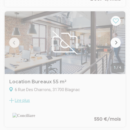
Les bureaux sont lumineux et fonctionnels, 12 places de
parking sont incluses.
Salle commune au RDC de l'immeuble avec grande cuisine,
espace détente.
Disponible immédiatement, contactez Conciliare Immobilier
pour plus de renseignement: 05 61 44 60 02.
- Type de bail : Commercial
- Durée : 3/6/9 ans
- Préavis : 6 mois
- Fiscalité : TVA
- Indice : ILC
- Indexation : Annuelle, date prise effet
1
/
4
- Dépôt de garantie : 3 mois HT
- Loyers et charges : Mensuels et d'avance
Location Bureaux 55 m²
6 Rue Des Charrons, 31700 Blagnac
Lire plus
LOCATION BUREAUX 55M2 BLAGNAC.
A proximité immédiate des axes routiers et du Centre
Commercial Blagnac, bureaux de 55m2 à louer au premier
étage d'un petit immeuble tertiaire. Les locaux sont en
550 €/mois
excellent état, peinture neuve, 1 accueil, deux bureaux et une
salle de réunion, équipés de la climatisation réversible.