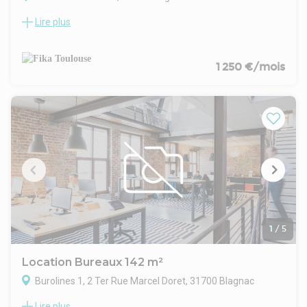
Lire plus
Nous vous proposons à la location des bureaux de 100m²
situé à Blagnac au nord ouest de Toulouse.
Situé dans une zone dynamique composée d'entreprises de
l'aérospatial. Elle est accessible par 2 sorties de la rocade et
1 250 €/mois
l'A61. Également à 5min à pieds du tramway.
Ce bien se compose de 67m² de bureau avec vitrine donnant
sur un axe passant et 35m² en annexe. Les bureaux sont
équipés de climatisations.
Disponibilité immédiate
Honoraires à la charge du preneur : 15% HT d'une année
pleine de loyer HT-HC
Loyer Annuel HT HC : 15000 Euros/an
Charges annuelles HT: 2100 Euros/an - Taxe Foncière
annuelle : 2500 Euros/an
- Type de bail : Commercial
- Durée : 3/6/9 ans
1
/
5
- Dépôt de garantie : 3 mois HT/HC
Location Bureaux 142 m²
Burolines 1, 2 Ter Rue Marcel Doret, 31700 Blagnac
Lire plus