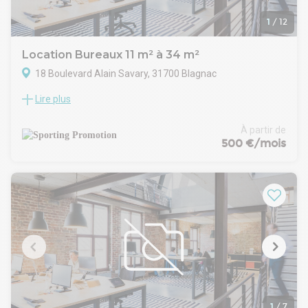
1
/
12
Location Bureaux 11 m² à 34 m²
18 Boulevard Alain Savary, 31700 Blagnac
Lire plus
Profitez d'un bureau lumineux de 34 m² dans un cadre de
travail idéal. Situé à Blagnac, quartier Andromède, au sein du
tiers-lieu Sporting Village, vous bénéficiez de toutes
À partir de
commodités sur place : restaurant et vente à emporter, salle
500 €/mois
de sport, salles de réunions, co-working, stationnement
sécurisé… Lors des beaux jours, vous profiterez des
différents espaces extérieurs : terrasse et cœur d'ilôt. De
quoi passer de bonnes journées de travail dans un cadre
calme et agréable !
Le bureau est entièrement meublé, vous n'aurez qu'à vous
installer : bureau, caisson, fauteuil, chaise de réception,
armoire de rangement. De nombreux services vous sont
proposés : café, imprimante, réseau wi-fi performant et
sécurisé...
Localisation et accès :
Parking sur place, arrêt de bus et de tram devant
1
/
7