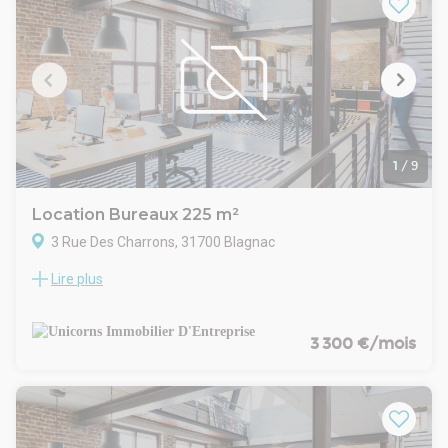
d'un accueil et de locaux sociaux : Kitchenette, WC
homme/Femme, douche
- Atelier/dépôt : 130 m² avec une porte sectionnelle 4,80m
(L) x 4,50m (H). Hauteur maximale de 6m utile
- Terrain : 1684 m² offrant un accès camion et des places de
parking VL. Stockage extérieur possible.
1
/
9
Location Bureaux 225 m²
3 Rue Des Charrons, 31700 Blagnac
Lire plus
Unicorns immobilier d'entreprise vous propose à la location
une surface de bureaux de 225 m² au rdc d'un immeuble
indépendant avec 1 étage. Idéalement situé à proximité du
Centre Commercial de Blagnac, vos futurs bureaux seront
3 300 €/mois
parfaits pour recevoir vos clients et agréables pour vos
collaborateurs.
Le secteur bénéficie d'une excellente desserte en transports
routiers et communs (Voie Lactée, tramway et bus) et est à
proximité de nombreux services et commodités