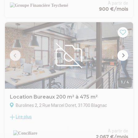
426 m² déjà cloisonnés en bureaux, offrant la possibilité de
À partir de
division en 3 cellules d'environ 140 m² chacune. Les cloisons
900 €/mois
amovibles en bon état permettent un réaménagement selon
vos préférences. De plus, un total de 18 places de parking est
disponible.
Idéalement situé au coeur d'une zone tertiaire dynamique, à
proximité des sièges d'entreprises renommées telles
qu'Airbus, Safran et Thalès, cet emplacement offre un accès
privilégié aux principaux pôles d'activité de la région.
Provision sur charges 1 088,08 €/mois, régularisation
annuelle. Dépôt de garantie 12 780 €. DPE vierge. Les
informations sur les risques auxquels ce bien est exposé
sont disponibles sur le site Géorisques : georisques.gouv.fr.
1
/
4
Location Bureaux 200 m² à 475 m²
Burolines 2, 2 Rue Marcel Doret, 31700 Blagnac
Lire plus
BLAGNAC AEROPORT LOCATION BUREAUX 475m3 -
Accès direct à l'aéroport (5 min à pieds), axes routiers et
transports en communs (tram + bus) bureaux à louer d'une
À partir de
superficie de 475m2 au 4ème étage d'un immeuble tertiaire.
2 067 €/mois