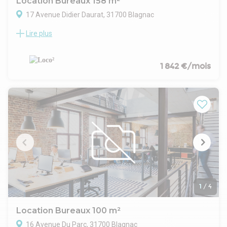
Location Bureaux 158 m²
17 Avenue Didier Daurat, 31700 Blagnac
Lire plus
Secteur Nord-Ouest de Toulouse, se situant juste en face de
l'Aéroport de Toulouse Blagnac, l'immeuble THALES vous
offre la dernière surface disponible de bureaux à louer.
Plateau livré nu et rénové.
1 842 €/mois
LOCO² vous propose ce lot disponible :
- R+1 : 366 m² + 9 places de parking
- R+1 : 214 m² + 6 places de parking
- R+2 : 158 m² + 3places de parking, disponible en décembre
2025
Aéroport, Tramway, Bus, Hôtels et rocade à pied
1
/
4
Location Bureaux 100 m²
16 Avenue Du Parc, 31700 Blagnac