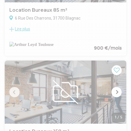
Location Bureaux 85 m²
6 Rue Des Charrons, 31700 Blagnac
Lire plus
Situés à Blagnac, ces bureaux de 85 m² sont disponibles à la
location au sein d’un immeuble tertiaire qui se distingue par
son environnement professionnel dynamique. La surface
proposée bénéficie d’un agencement cloisonné et climatisé,
900 €/mois
idéal pour favoriser le confort de travail au quotidien. Les
locaux disposent d’un sol en parquet, d’un faux plafond avec
luminaires encastrés, d'une baie de brassage et de
rangements intégrés. L’immeuble offre un extérieur arboré
ainsi qu’un parking extérieur, facilitant l’accès et le
stationnement. Son emplacement stratégique dans l’un des
pôles économiques majeurs de l’agglomération toulousaine
permet de rejoindre facilement les principaux axes routiers,
le tramway et l’aéroport de Toulouse-Blagnac à seulement 5
minutes.
1
/
5