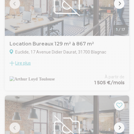
- Indexation : Annuelle, date prise effet
- Dépôt de garantie : 3 mois HT
- Loyers et charges : Trimestriels et d'avance
1
/
17
Location Bureaux 129 m² à 867 m²
Euclide, 17 Avenue Didier Daurat, 31700 Blagnac
Lire plus
Découvrez plusieurs surfaces de bureaux disponibles à la
location au sein d’un immeuble tertiaire situé à Blagnac, au
cœur d’un pôle économique dynamique du nord-ouest
À partir de
toulousain. Cet emplacement stratégique vous permet de
1 505 €/mois
profiter d’un accès immédiat à l’aéroport Toulouse-Blagnac,
ainsi qu’à l’autoroute A621, garantissant ainsi une excellente
connectivité. Les bureaux, à partir de 129 m², offrent une
grande flexibilité d’implantation et bénéficient d’un
environnement reconnu pour son activité aéronautique.
Vous apprécierez la présence de prestations de qualité
comme des espaces lumineux et cloisonnés, une
kitchenette, un ascenseur, un parking et la climatisation.