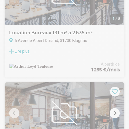
Profitez d’une localisation privilégiée au sein d’un secteur
attractif, entouré de grands donneurs d’ordre et de toutes les
infrastructures nécessaires à votre activité.
1
/
8
Location Bureaux 131 m² à 2 635 m²
5 Avenue Albert Durand, 31700 Blagnac
Lire plus
Découvrez ces bureaux rénovés à louer à Blagnac, à
seulement quelques minutes de l’aéroport de Toulouse-
Blagnac. Bénéficiez d’un emplacement de choix, à proximité
À partir de
immédiate des commerces et facilement accessible grâce à
1 255 €/mois
la présence de la ligne de bus 30 au pied de l’immeuble, et
l’autoroute A621 à 2 km. Les bureaux sont répartis sur deux
bâtiments et proposent différentes surfaces, divisibles à
partir de 150 m², pour s’adapter à vos besoins. Vous
profiterez de places de stationnement en sous-sol et en
extérieur. Les plateaux bénéficient d’espaces communs
entièrement rénovés, de climatisation réversible, de douches
et de sanitaires PMR pour plus de praticité au quotidien.