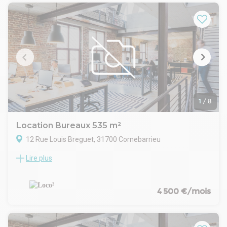
2 places de parking sont attribuées au lot, stationnement
facile dans la rue.
Disponible immédiatement, contacter CONCILIARE
IMMOBILIER au 05 61 44 60 02.
- Type de bail : 3/6/9 ans ou dérogatoire
- Durée : 3/6/9 ans
- Préavis : 6 mois
- Fiscalité : TVA
- Indice : ILC
- Dépôt de garantie : 3 mois HT
1
/
8
- Loyers et charges : Mensuels et d'avance
Location Bureaux 535 m²
12 Rue Louis Breguet, 31700 Cornebarrieu
Lire plus
Secteur Ouest de Toulouse, au coeur du secteur
Aéronautique au bout des pistes de l'aéroport de Toulouse-
Blagnac, nous vous proposons un bâtiment d'activités
indépendant à louer. Surfaces approximatives :
4 500 €/mois
- Totale : 535 m²
- Bureaux : 405 m², surface répartie sur deux niveaux. Elle est
composée de bureaux, d'open space, d'une salle de réunion,