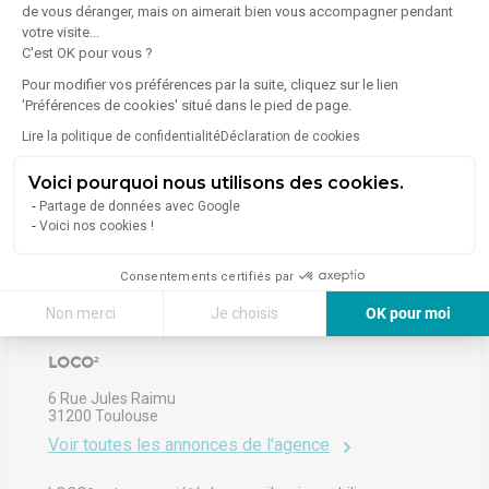
de vous déranger, mais on aimerait bien vous accompagner pendant
En savoir plus sur le bien
Indice d'émission de gaz à effet de serre (GES)
votre visite...
C'est OK pour vous ?
Pour modifier vos préférences par la suite, cliquez sur le lien
Émissions :
Non communiqué
'Préférences de cookies' situé dans le pied de page.
Lire la politique de confidentialité
Déclaration de cookies
Voici pourquoi nous utilisons des cookies.
Partage de données avec Google
Voici nos cookies !
À propos de l'agence
Consentements certifiés par
Non merci
Je choisis
OK pour moi
Axeptio consent
Plateforme de Gestion du Consentement : Personnalisez vos Options
LOCO²
Notre plateforme vous permet d'adapter et de gérer vos paramètres de 
6 Rue Jules Raimu
31200
Toulouse
Voir toutes les annonces de l'agence