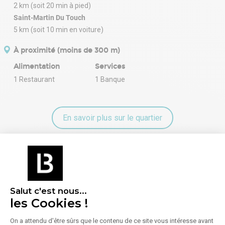
2 km (soit 20 min à pied)
Saint-Martin Du Touch
5 km (soit 10 min en voiture)
À proximité (moins de 300 m)
Alimentation
Services
1 Restaurant
1 Banque
En savoir plus sur le quartier
Énergie
Diagnostic de performance énergétique (DPE)
Salut c'est nous...
les Cookies !
Consommation (énergie primaire) :
Non communiqué
On a attendu d'être sûrs que le contenu de ce site vous intéresse avant