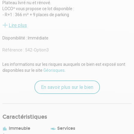
Plateau livré nu et rénové.
LOCO² vous propose ce lot disponible :
- R+1 : 366 m² + 9 places de parking
- R+1 : 214 m² + 6 places de parking
Lire plus
- R+2 : 158 m² + 3places de parking, disponible en décembre 2025
Aéroport, Tramway, Bus, Hôtels et rocade à pied
Disponibilité : Immédiate
Référence :
542-Option3
Les informations sur les risques auxquels ce bien est exposé sont
disponibles sur le site
Géorisques
.
En savoir plus sur le bien
Caractéristiques
Immeuble
Services