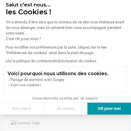
Énergie
Salut c'est nous...
les Cookies !
Diagnostic de performance énergétique (DPE)
On a attendu d'être sûrs que le contenu de ce site vous intéresse avant
de vous déranger, mais on aimerait bien vous accompagner pendant
votre visite...
Consommation (énergie primaire) :
Non communiqué
C'est OK pour vous ?
En savoir plus sur le bien
Indice d'émission de gaz à effet de serre (GES)
Pour modifier vos préférences par la suite, cliquez sur le lien
'Préférences de cookies' situé dans le pied de page.
Lire la politique de confidentialité
Déclaration de cookies
Émissions :
Non communiqué
Voici pourquoi nous utilisons des cookies.
Partage de données avec Google
Voici nos cookies !
Consentements certifiés par
À propos de l'agence
Non merci
Je choisis
OK pour moi
Axeptio consent
Plateforme de Gestion du Consentement : Personnalisez vos Options
Notre plateforme vous permet d'adapter et de gérer vos paramètres de 