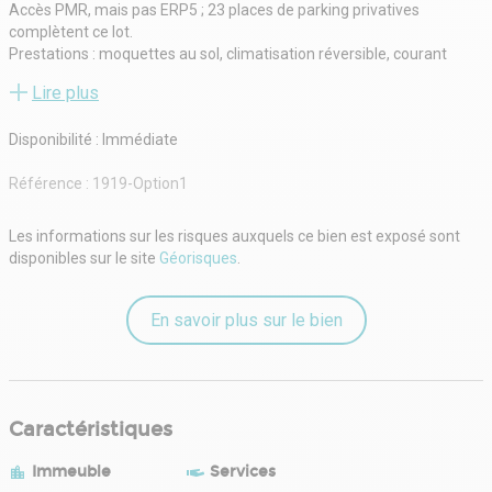
Accès PMR, mais pas ERP5 ; 23 places de parking privatives
complètent ce lot.
Prestations : moquettes au sol, climatisation réversible, courant
faible (RJ45) et baie de brassage, fibre optique, etc.
Lire plus
La surface est composée de grands bureaux, open space et/ou
salles de réunion.
Disponibilité : Immédiate
Accessibilité : Métro (ligne A) à 600 m et bus à proximité immédiate
Disponibilité immédiate
Référence :
1919-Option1
Les informations sur les risques auxquels ce bien est exposé sont
disponibles sur le site
Géorisques
.
En savoir plus sur le bien
Caractéristiques
Immeuble
Services