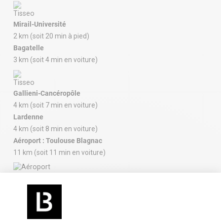
Mirail-Université
2 km (soit 20 min à pied)
Bagatelle
3 km (soit 4 min en voiture)
Gallieni-Cancéropôle
4 km (soit 7 min en voiture)
Lardenne
4 km (soit 8 min en voiture)
Aéroport : Toulouse Blagnac
11 km (soit 11 min en voiture)