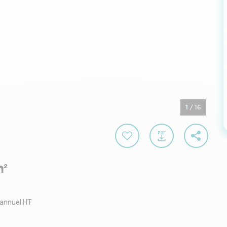
1
/
16
m²
 annuel HT