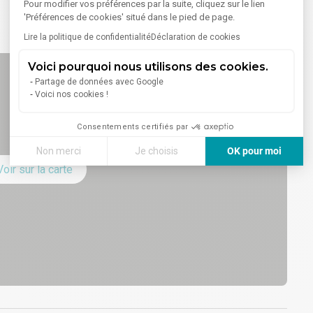
Pour modifier vos préférences par la suite, cliquez sur le lien
'Préférences de cookies' situé dans le pied de page.
Lire la politique de confidentialité
Déclaration de cookies
Voici pourquoi nous utilisons des cookies.
Partage de données avec Google
Voici nos cookies !
Consentements certifiés par
Non merci
Je choisis
OK pour moi
Voir sur la carte
Axeptio consent
Plateforme de Gestion du Consentement : Personnalisez vos
Notre plateforme vous permet d'adapter et de gérer vos paramè