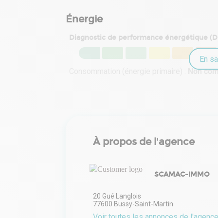
Énergie
Diagnostic de performance énergétique (
En sa
Consommation (énergie primaire) :
Non co
À propos de l'agence
SCAMAC-IMMO
20 Gué Langlois
77600
Bussy-Saint-Martin
Voir toutes les annonces de l'agenc