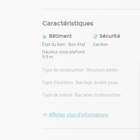
Caractéristiques
Bâtiment
Sécurité
État du bien : Bon état
Gardien
Hauteur sous plafond :
9.9 m
Type de construction : Structure béton
Type d'isolation : Bardage double peau
Type de toiture : Bac acier multicouches
Toiture isolée : oui
Afficher plus d'informations
Hauteur maximale : 9.9m
Charge au sol : 5