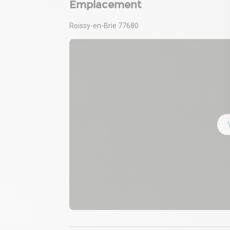
Emplacement
Accès quai : 9
Roissy-en-Brie 77680