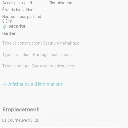
Accès plain-pied
Climatisation
État du bien : Neuf
Hauteur sous plafond :
6.5 m
Sécurité
Gardien
Type de construction : Ossature métallique
Type d'isolation : Bardage double peau
Type de toiture : Bac acier multicouches
Toiture isolée : oui
Afficher plus d'informations
Hauteur maximale : 6.5m
Charge au sol : 3
Emplacement
Entrepot isolé : oui
La Courneuve 93120
Accès plain pied : 2