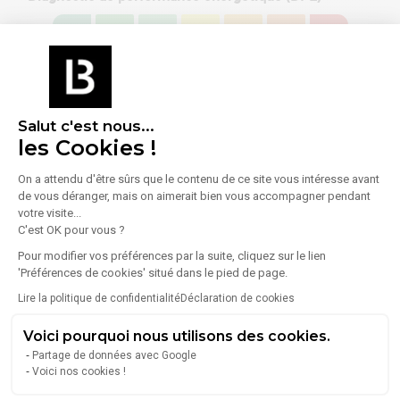
Consommation (énergie primaire) :
Non communiqué
En savoir plus sur le bien
Indice d'émission de gaz à effet de serre (GES)
Salut c'est nous...
les Cookies !
Émissions :
Non communiqué
On a attendu d'être sûrs que le contenu de ce site vous intéresse avant
de vous déranger, mais on aimerait bien vous accompagner pendant
votre visite...
C'est OK pour vous ?
Pour modifier vos préférences par la suite, cliquez sur le lien
'Préférences de cookies' situé dans le pied de page.
À propos de l'agence
Lire la politique de confidentialité
Déclaration de cookies
Voici pourquoi nous utilisons des cookies.
Partage de données avec Google
SCAMAC-IMMO
Voici nos cookies !
20 Gué Langlois