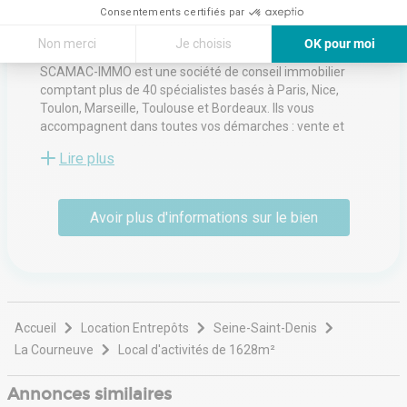
77600
Bussy-Saint-Martin
Consentements certifiés par
Voir toutes les annonces de l'agence
Non merci
Je choisis
OK pour moi
Axeptio consent
Plateforme de Gestion du Consentement : Personnalisez vos Options
SCAMAC-IMMO est une société de conseil immobilier
comptant plus de 40 spécialistes basés à Paris, Nice,
Notre plateforme vous permet d'adapter et de gérer vos paramètres de 
Toulon, Marseille, Toulouse et Bordeaux. Ils vous
accompagnent dans toutes vos démarches : vente et
location de bâtiments industriels, d'entrepôts, d'ateliers,
Lire plus
de locaux commerciaux, de bureaux, de magasins.
Avoir plus d'informations sur le bien
Accueil
Location Entrepôts
Seine-Saint-Denis
La Courneuve
Local d'activités de 1628m²
Annonces similaires