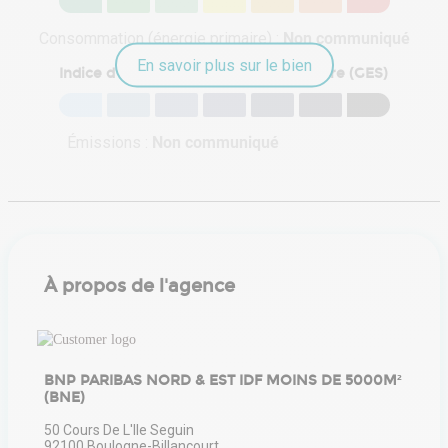
Consommation (énergie primaire) :
Non communiqué
En savoir plus sur le bien
Indice d'émission de gaz à effet de serre (GES)
Émissions :
Non communiqué
À propos de l'agence
BNP PARIBAS NORD & EST IDF MOINS DE 5000M²
(BNE)
50 Cours De L'Ile Seguin
92100
Boulogne-Billancourt