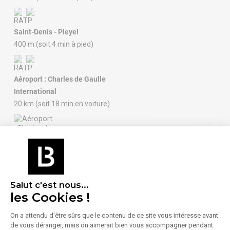
Saint-Denis - Pleyel
400 m (soit 4 min à pied)
Aéroport : Charles de Gaulle
International
20 km (soit 18 min en voiture)
Aéroport : Paris Orly
39 km (soit 38 min en voiture)
Salut c'est nous...
les Cookies !
On a attendu d'être sûrs que le contenu de ce site vous intéresse avant
À proximité (moins de 300 m)
de vous déranger, mais on aimerait bien vous accompagner pendant