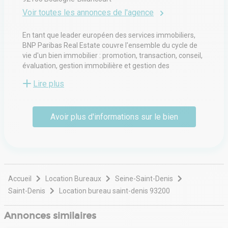
Voir toutes les annonces de l'agence
En tant que leader européen des services immobiliers,
BNP Paribas Real Estate couvre l'ensemble du cycle de
vie d'un bien immobilier : promotion, transaction, conseil,
évaluation, gestion immobilière et gestion des
investissements. Avec 4 500 employés, BNP Paribas Real
Lire plus
Estate apporte un soutien local aux propriétaires, aux
locataires, aux investisseurs et aux autorités locales dans
24 pays (via ses bureaux et son réseau d'alliances) en
Avoir plus d'informations sur le bien
Europe, au Moyen-Orient et en Asie.
Accueil
Location Bureaux
Seine-Saint-Denis
Saint-Denis
Location bureau saint-denis 93200
Annonces similaires