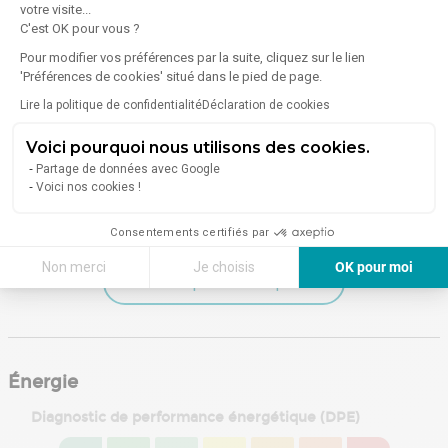
Enseignement
Alimentation
votre visite...
C'est OK pour vous ?
2 Écoles
1 Boulangerie /
Pâtisserie
Pour modifier vos préférences par la suite, cliquez sur le lien
1 Commerce
'Préférences de cookies' situé dans le pied de page.
alimentaire
Lire la politique de confidentialité
Déclaration de cookies
11 Restaurants
Voici pourquoi nous utilisons des cookies.
Santé
Services
Partage de données avec Google
Voici nos cookies !
1 Pharmacie /
3 Banques
Parapharmacie
Consentements certifiés par
Non merci
Je choisis
OK pour moi
En savoir plus sur le quartier
Axeptio consent
Plateforme de Gestion du Consentement : Personnalisez vos Options
Notre plateforme vous permet d'adapter et de gérer vos paramètres de 
Énergie
Diagnostic de performance énergétique (DPE)