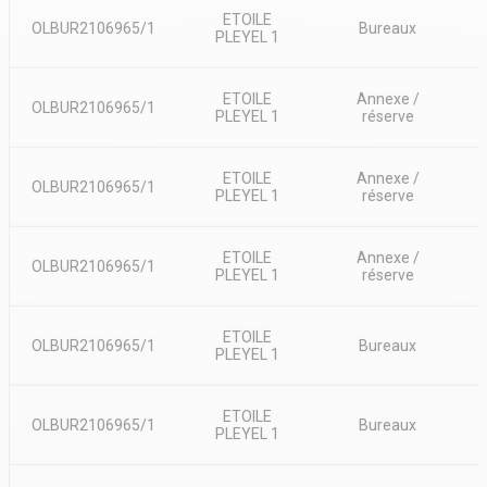
restaurants et services de proximité participent à un cadre de travail
ETOILE
attractif, tandis que les importantes transformations urbaines
OLBUR2106965/1
Bureaux
PLEYEL 1
renforcent l'attractivité du secteur pour les entreprises.
Accessibilité :
- Métro ligne 13 station Carrefour Pleyel
ETOILE
Annexe /
OLBUR2106965/1
- Métro lignes 14/15/16/17 station Saint Denis Pleyel
PLEYEL 1
réserve
- Autoroute A86
Les bureaux sont disponibles immédiatement à la location, avec un
loyer de 170 /m²/an, offrant une excellente opportunité
ETOILE
Annexe /
OLBUR2106965/1
PLEYEL 1
réserve
d'implantation dans l'un des pôles tertiaires les plus prometteurs du
Grand Paris.
ETOILE
Annexe /
OLBUR2106965/1
PLEYEL 1
réserve
ETOILE
OLBUR2106965/1
Bureaux
PLEYEL 1
ETOILE
OLBUR2106965/1
Bureaux
PLEYEL 1