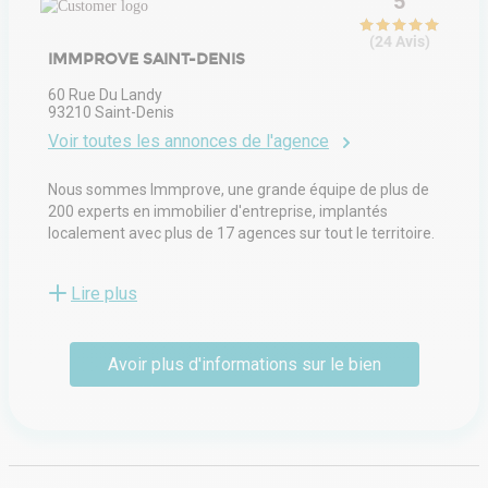
5
(
24
Avis
)
IMMPROVE SAINT-DENIS
60 Rue Du Landy
93210
Saint-Denis
Voir toutes les annonces de l'agence
Nous sommes Immprove, une grande équipe de plus de
200 experts en immobilier d'entreprise, implantés
localement avec plus de 17 agences sur tout le territoire.
Depuis 2009, notre proximité, notre éthique et notre
Lire plus
connaissance des marchés servent au mieux les intérêts
de nos clients.
Avoir plus d'informations sur le bien
Improve accompagne une clientèle variée : grands
comptes, ETI, PME, qu'ils soient propriétaires ou
utilisateurs. Notre expertise couvre une gamme
complète de services : transaction, localisation, vente,
expertise, marchés des capitaux, conseil aux utilisateurs
et gestion locative. Cette diversité nous permet de