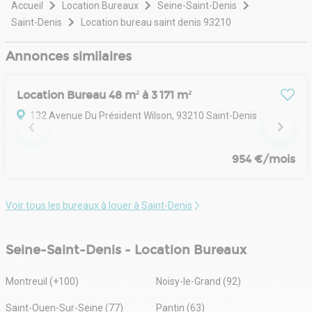
répondre avec agilité et pertinence aux besoins
Accueil
Location Bureaux
Seine-Saint-Denis
spécifiques de nos clients, que soit leur typologie ou leur
Saint-Denis
Location bureau saint denis 93210
localisation.
Nos six départements spécialisés/ Agence, Capital
Annonces similaires
Markets, Gestion locative, Commerce, Conseil aux
Utilisateurs et Corporate Services/nous permettent de
couvrir un large éventail de besoins.
Location Bureau 48 m² à 3 171 m²
Améliorez l'intervention sur toutes les classes d'actifs :
bureaux, commerces, entrepôts, locaux d'activité,
132 Avenue Du Président Wilson, 93210 Saint-Denis
logistique, foncier et terrains.
Improve aime l'immobilier d'entreprise et le « prouve »
954 €/mois
par la pertinence de ses solutions.
Voir tous les bureaux à louer à Saint-Denis
Seine-Saint-Denis - Location Bureaux
Montreuil (+100)
Noisy-le-Grand (92)
Saint-Ouen-Sur-Seine (77)
Pantin (63)