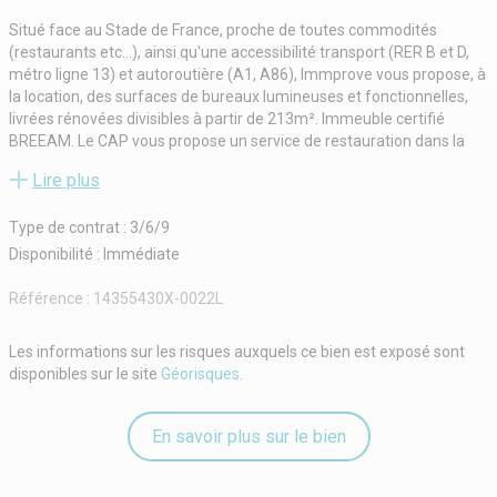
Situé face au Stade de France, proche de toutes commodités
(restaurants etc...), ainsi qu'une accessibilité transport (RER B et D,
métro ligne 13) et autoroutière (A1, A86), Immprove vous propose, à
la location, des surfaces de bureaux lumineuses et fonctionnelles,
livrées rénovées divisibles à partir de 213m². Immeuble certifié
BREEAM. Le CAP vous propose un service de restauration dans la
cafétéria, animation sportive (cours en plein air), conciergerie, aide à
Lire plus
l'organisation d'évènements sur site pour les locataires.
Type de contrat : 3/6/9
Disponibilité : Immédiate
Référence :
14355430X-0022L
Les informations sur les risques auxquels ce bien est exposé sont
disponibles sur le site
Géorisques
.
En savoir plus sur le bien