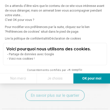
Aéroport : Paris Orly
On a attendu d'être sûrs que le contenu de ce site vous intéresse avant
28 km (soit 37 min en voiture)
de vous déranger, mais on aimerait bien vous accompagner pendant
votre visite...
C'est OK pour vous ?
Pour modifier vos préférences par la suite, cliquez sur le lien
À proximité (moins de 300 m)
'Préférences de cookies' situé dans le pied de page.
Alimentation
Santé
Lire la politique de confidentialité
Déclaration de cookies
1 Boulangerie /
1 Pharmacie /
Voici pourquoi nous utilisons des cookies.
Pâtisserie
Parapharmacie
Partage de données avec Google
8 Restaurants
Voici nos cookies !
Sport
Consentements certifiés par
2 Salles de sport /
Fitness
Non merci
Je choisis
OK pour moi
Axeptio consent
Plateforme de Gestion du Consentement : Personnalisez vos Options
Notre plateforme vous permet d'adapter et de gérer vos paramètres de 
En savoir plus sur le quartier