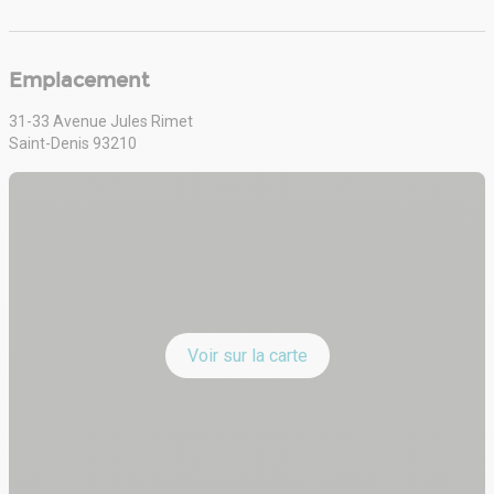
Chapelle 15 min, Gare du Nord 15 min (RER), Châtelet 20 min (RER)
. En cours d'implémentation sur le site : service de restauration dans
la cafétéria, animation sportive (cours en plein air), conciergerie, aide
à l'organisation d'évènements sur site pour les locataires
Emplacement
. Locaux livrés rénovés
. Surfaces lumineuses et fonctionnelles
31-33 Avenue Jules Rimet
. Cafétéria : café, espace réunion informel, douches
Saint-Denis 93210
. Faux plafond
. Faux plancher technique
. Climatisation poutres froides
. Chauffage collectif
. RJ45 catégorie 6
. Sanitaires privatifs
. Immeuble de très bon standing
. Terrasses a certains niveaux dont le R+5
. Fibre optique
. Jardin paysager intérieur
Voir sur la carte
. Bâtiment en R+5
. PC de sécurité 24H/24
. Le 3éme, 4éme et 5éme étages sont contigus dans le bâtiment A
. 800 m² de jardin