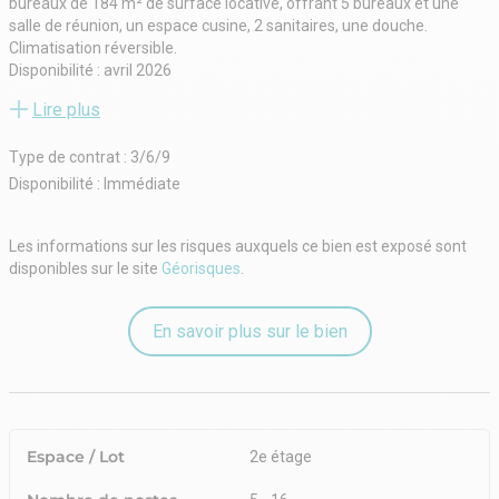
bureaux de 184 m² de surface locative, offrant 5 bureaux et une
salle de réunion, un espace cusine, 2 sanitaires, une douche.
Climatisation réversible.
Disponibilité : avril 2026
Conditions locatives :
Lire plus
Bail commercial
Dépôt de garantie : 3 mois de loyer HT/HC
Type de contrat : 3/6/9
Loyer : 44 000 € HT/HC/an soit 11 000 € HT/HC/Trimestre
Provision sur charges : 525 €/Trimestre
Disponibilité : Immédiate
Provision sur taxe foncière : 990 € HT/HC/Trimestre
Honoraires de gestion technique : 2.5 % HT des sommes appelées
Les informations sur les risques auxquels ce bien est exposé sont
TTC
disponibles sur le site
Géorisques
.
Honoraires de commercialisation : 6.5 % HT du loyer annuel HT/HC
En savoir plus sur le bien
Espace / Lot
2e étage