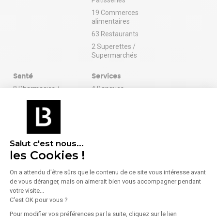
Pâtisseries
19 Commerces
alimentaires
63 Restaurants
2 Superettes /
Supermarchés
Santé
Services
8 Pharmacies /
4 Banques
Parapharmacies
Sport
3 Salles de sport /
Fitness
Salut c'est nous...
les Cookies !
On a attendu d'être sûrs que le contenu de ce site vous intéresse avant
En savoir plus sur le quartier
de vous déranger, mais on aimerait bien vous accompagner pendant
votre visite...
C'est OK pour vous ?
Pour modifier vos préférences par la suite, cliquez sur le lien