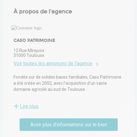
À propos de l'agence
CASO PATRIMOINE
12 Rue Mirepoix
31000
Toulouse
Voir toutes les annonces de l'agence
Fondée sur de solides bases familiales, Caso Patrimoine
a été créée en 2002, avec l'acquisition d'un vaste
domaine agricole au sud de Toulouse.
L'entreprise est transmise de père en fille entre les mains
Lire plus
de Caroline et Sophie Monné, actuelles gérantes de la
société immobilière. Caso Patrimoine a lancé ses
premiers investissements à Toulouse, sa ville bien-
Avoir plus d'informations sur le bien
aimée, avant d'entrer sur le marché parisien en 2017.