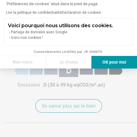
'Préférences de cookies' situé dans le pied de page.
Énergie
Lire la politique de confidentialité
Déclaration de cookies
Diagnostic de performance énergétique (DPE)
Voici pourquoi nous utilisons des cookies.
C
Partage de données avec Google
Voici nos cookies !
Consommation (énergie primaire) :
C (110 à 179
kWhEP/m².an)
Consentements certifiés par
Indice d'émission de gaz à effet de serre (GES)
Non merci
Je choisis
OK pour moi
D
Axeptio consent
Plateforme de Gestion du Consentement : Personnalisez vos Options
Notre plateforme vous permet d'adapter et de gérer vos paramètres de 
Émissions :
D (30 à 49 kg eqCO2/m².an)
En savoir plus sur le bien