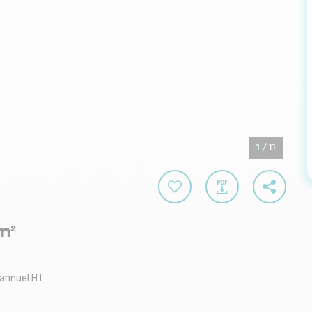
1
/
11
m²
 annuel HT