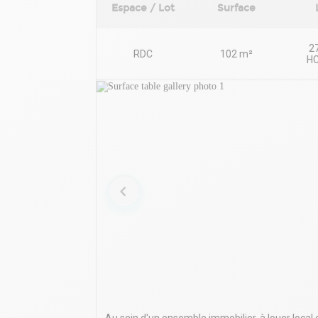
Espace / Lot
Surface
27
RDC
102 m²
HC