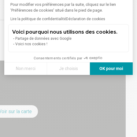
Pour modifier vos préférences par la suite, cliquez sur le lien
'Préférences de cookies' situé dans le pied de page.
Lire la politique de confidentialité
Déclaration de cookies
Voici pourquoi nous utilisons des cookies.
Partage de données avec Google
Voici nos cookies !
Consentements certifiés par
Non merci
Je choisis
OK pour moi
Axeptio consent
Plateforme de Gestion du Consentement : Personnalisez vos
Notre plateforme vous permet d'adapter et de gérer vos paramè
Voir sur la carte