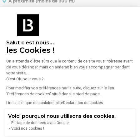
À proximité (moins de 300 m)
Alimentation
Sport
3 Restaurants
1 Salle de sport /
Fitness
Salut c'est nous...
les Cookies !
En savoir plus sur le quartier
On a attendu d'être sûrs que le contenu de ce site vous intéresse avant
de vous déranger, mais on aimerait bien vous accompagner pendant
votre visite...
Énergie
C'est OK pour vous ?
Pour modifier vos préférences par la suite, cliquez sur le lien
Diagnostic de performance énergétique (DPE)
'Préférences de cookies' situé dans le pied de page.
Lire la politique de confidentialité
Déclaration de cookies
Consommation (énergie primaire) :
Non communiqué
Voici pourquoi nous utilisons des cookies.
En savoir plus sur le bien
Partage de données avec Google
Indice d'émission de gaz à effet de serre (GES)
Voici nos cookies !