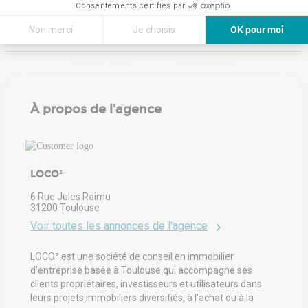
Consentements certifiés par
Émissions :
Non communiqué
Non merci
Je choisis
OK pour moi
Axeptio consent
Plateforme de Gestion du Consentement : Personnalisez vos Options
Notre plateforme vous permet d'adapter et de gérer vos paramètres de 
À propos de l'agence
LOCO²
6 Rue Jules Raimu
31200
Toulouse
Voir toutes les annonces de l'agence
LOCO² est une société de conseil en immobilier
d'entreprise basée à Toulouse qui accompagne ses
clients propriétaires, investisseurs et utilisateurs dans
leurs projets immobiliers diversifiés, à l'achat ou à la