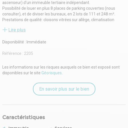
ascenseur) d'un immeuble tertiaire indépendant.
Possibilité de louer en plus 8 places de parking couvertes (nous
consulter), et de diviser les bureaux, en 2 lots de 111 et 248 m².
Prestations de qualité: cloisons vitrées sur allège, climatisation
réversible , Baie de Brassage et Fibre Optique, luminaires Led, etc.
Lire plus
Accessibilité Code du Travail, ERP5 possible (à confirmer).
Bon standing, parties communes bien entretenues.
Disponibilité : Immédiate
Accessibilité : périphérique à moins de 500m, Métro L'Ormeau (ligne
C en construction) à 800m, arrêt de bus Tisséo au pied de
Référence :
2205
l'immeuble.
Les informations sur les risques auxquels ce bien est exposé sont
disponibles sur le site
Géorisques
.
En savoir plus sur le bien
Caractéristiques