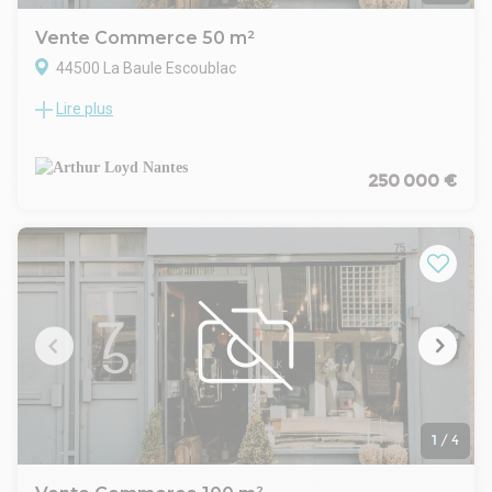
Contactez nous pour connaître tous les
Loire Océan Expansion - www.loireocean-expansion.fr/local-
Vente Commerce 50 m²
commercial-a-la-baule-louer-acheter-ou-investir/
44500 La Baule Escoublac
- 02.40.20.63.11
Lire plus
Au cœur de La Baule, ce local commercial de 50m2
entièrement rénové bénéficie d'un emplacement privilégié
avec un accès direct à la place du marché. Proposé à la
location ou à la vente, il offre une grande liberté
250 000 €
d'aménagement pour s'adapter à tous types d'activités
commerciales ou de services.
Ce bien constitue une opportunité rare pour installer ou
développer votre entreprise dans un environnement
dynamique, entouré de commerces, de services et de
stationnements. Le local est prêt à accueillir votre projet et
se distingue par la présence d'un garage privatif avec accès
direct, un avantage particulièrement appréciable en centre-
ville.
Profitez ici d'espaces fonctionnels, d'aménagements
qualitatifs et de toutes les commodités à proximité
immédiate pour garantir le confort de vos clients et
1
/
4
collaborateurs.
Garage privatif avec accès direct dans le local