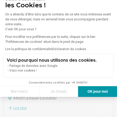
Orpi PRO vous propose un local commercial à la vente de
Contactez nous pour connaître tous les détails de cette
les Cookies !
47m² au RDC d'un immeuble à usage mixte comprenant :
opportunité
- Un accueil
Margaux THOUERY EI - RSAC 990 779 050 - 06.58.17.06.97 -
On a attendu d'être sûrs que le contenu de ce site vous intéresse avant
- un bureau
250 000 €
www.loireocean-expansion.fr/local-commercial-a-la-baule-
de vous déranger, mais on aimerait bien vous accompagner pendant
- un couloir desservant une kitchenette, une pièce d'eau avec
louer-acheter-ou-investir/
votre visite...
douche, WC et lave-mains
C'est OK pour vous ?
- Un garage de 19m² avec accès direct au local
câblage informatique et baie de brassage ok
Pour modifier vos préférences par la suite, cliquez sur le lien
'Préférences de cookies' situé dans le pied de page.
N'hésitez pas à contacter votre agence Orpi de Guérande !
Lire la politique de confidentialité
Déclaration de cookies
Voici pourquoi nous utilisons des cookies.
Partage de données avec Google
Voici nos cookies !
1
/
3
Consentements certifiés par
Vente Commerce 2 187 m²
Non merci
Je choisis
OK pour moi
44500 La Baule-Escoublac
Axeptio consent
Plateforme de Gestion du Consentement : Personnalisez vos Options
Lire plus
Orpi PRO vous propose à la vente un ensemble immobilier
Notre plateforme vous permet d'adapter et de gérer vos paramètres de 
d'activité de 2 187 m², sur une parcelle de plus de 6000m²,