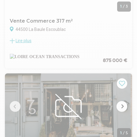
1
/
3
Vente Commerce 317 m²
44500 La Baule Escoublac
Lire plus
OPPORTUNITE - Murs Commerciaux - La Baule Quartier du
Marché
Emplacement n°1: Situés dans le secteur du Marché à La
Baule, murs commerciaux d'une surface totale d'environ 317
875 000 €
m².
Descriptif technique :
Surfaces : Rez-de-chaussée de 187 m² et étage de 130 m².
Structure : Bâtiment de type industriel.
Environnement : Parking public situé immédiatement en
façade, offrant une grande facilité d'accès pour la clientèle.
Destination : Usage commercial (activités sans nuisances,
hors restauration).
Données financières :
Loyer annuel : 60 000 Euros HTHC.
Prix de vente : 875 000 Euros NET VENDEUR
Rentabilité : 7 % brute
1
/
5