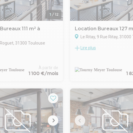
'activité /stockage (nous
1
/
12
Bureaux 111 m² à
Location Bureaux 127 m
Le Ritay, 9 Rue Ritay, 31000
 Roguet, 31300 Toulouse
Lire plus
TOURNY MEYER propose à la lo
m² de bureaux idéalement situ
ER propose à Saint Cyprien,
quartier d'affaires de Compans
 proche Centre Ville de
à Toulouse. Cet immeuble ent
ns un immeuble de standing.
À partir de
rénové offre des espaces de tr
es à louer se situent au pied
1 100 €/mois
1 
modernes et fonctionnels, ada
la Ligne A au sein d'un
entreprises recherchant confort
rtiaire avec ascenseur.
et accessibilité.
aux disponibles peuvent être
Les bureaux sont situés en R+3
a division ou en un seul et
open space, une salle de réuni
u d'une surface totale
salle de pause.
49 m².
La climatisation réversible et 
 bureaux cloisonnés, cuisine,
pour un confort optimal. Les pr
PMR.
qualité et les espaces lumineu
ERP de l'immeuble est en cours
contribuent à un environnement
on.