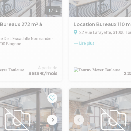
1
/
12
 Bureaux 272 m² à
Location Bureaux 110 m
22 Rue Lafayette, 31000 To
e De L'Escadrille Normandie-
Lire plus
700 Blagnac
TOURNY MEYER vous propose 
de bureaux d'environ 110 m² s
ER propose un Immeuble
plein coeur du centre-ville de 
à vendre (en intégralité) ou à
entre Place Wilson et Place du 
tableau surfaces), au coeur de la
Surface située au 1er étage d'
À partir de
nd Noble de BLAGNAC, sur un
immeuble mixte et aménagée a
3 513 €/mois
2 
in clos de 6 800 m² permettant
d'entrée, deux open space, tro
on.
simples, une cuisine et des sani
urface locative d'environ 3
La climatisation réversible vie
rrasses en sus
cette offre.
face totale 3 150 m²
tégral sans divisibilité)
m² / RdJ : 788 m² / Etage 1 : 787
2 : 787 m²
ssible pour la construction