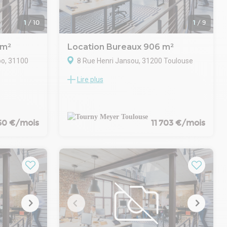
n sous-sol :
1
/
10
1
/
9
 sous-sol
 m²
Location Bureaux 906 m²
o, 31100
8 Rue Henri Jansou, 31200 Toulouse
Lire plus
TOURNY MEYER propose des bureaux de
in d'un
906 m² au R+1 et R+2 d'un immeuble à
'une
louer dans l'Est de Toulouse, sur les
lot de 1 500
Coteaux de Gramont à proximité de toutes
bureaux
commodités.
50 €/mois
11 703 €/mois
 laboratoire
Surface d'environ 906 m² divisibles en
plusieurs lots de 253 m² et 200 m² par
ces de
niveau.
ilisateurs,
25 places de stationnement complètent ce
éciable.
bien.
 de Basso
 des
rands axes,
eprise à la
avec espace