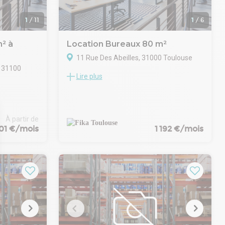
ment
1
/
11
1
/
6
² à
Location Bureaux 80 m²
11 Rue Des Abeilles, 31000 Toulouse
, 31100
Lire plus
Nous vous proposons 80m² de bureaux à la
location en plein centre de Toulouse entre
le Grand Rond et François Verdier.
ante
Situé dans une rue calme, les bureaux
se à la
bénéficient d'un accès privatif avec
À partir de
eaux en R+1
ascenseur aux normes PMR. Ils se situent
301 €/mois
1 192 €/mois
m².
en R+1 et se compose d'un open space et
ation
de 3 bureaux fermés donnant sur une cour
bureaux
privative. Ils se complètent par des
al technique,
sanitaires PMR H/F en partie commune.
ont livrés
Honoraires : 15% d'une année plein de loyer
 une
HTHC charge preneur
vaux lourds.
Loyer HTHC : 14 300 Euros
(sols, murs,
Charges HT 3 120 Euros comprenant
ommuns)
l'électricité, la climatisation, la taxe