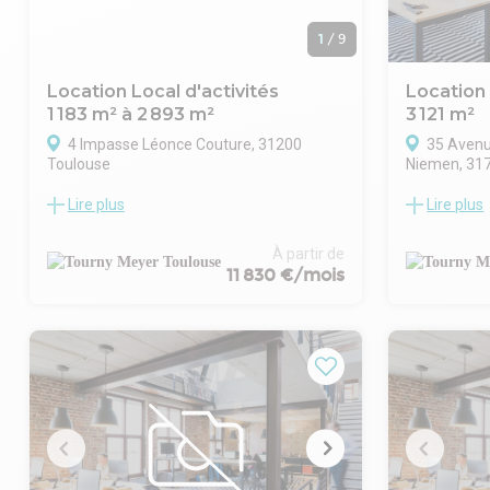
1
/
9
Location Local d'activités
Location
1 183 m² à 2 893 m²
3 121 m²
4 Impasse Léonce Couture, 31200
35 Avenu
Toulouse
Niemen, 31
Lire plus
Lire plus
Situé dans la ZA de Montblanc, TOURNY
TOURNY MEY
MEYER propose un ensemble immobilier
indépendant 
qui bénéficie d'une localisation stratégique
louer (voir 
À partir de
au Nord-Est de la ville, avec un accès rapide
Zone du Gra
11 830 €/mois
au périphérique toulousain. Le bien se
grand terra
compose de 2 bâtiments d'activités (de 1
une extensi
183 et 1 620 m²), reliés mais pouvant
LOCATION : s
fonctionner de façon indépendante ( 90
123 m² - Te
m² de liaison entre les 2 bâtiments).
VENTE : sur
L'ensemble est entièrement climatisé,
(Immeuble in
avec des prestations neuves, adaptées à
. RdC : 788 
des activités industrielles, technologiques
m² / Etage 
ou de recherche.
Extension po