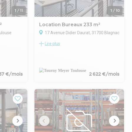
1
/
11
1
/
10
²
Location Bureaux 233 m²
ulouse
17 Avenue Didier Daurat, 31700 Blagnac
Lire plus
une surface
ZONE AÉROPORTUAIRE TOULOUSE
ituée en
BLAGNAC - TOURNY MEYER propose, dans
Toulouse
un ensemble immobilier de standing, une
Capitole.
dernière surface de bureaux à louer en
un
RDC de 233 m². Six places de parking
vec un hall
extérieurs et deux places intérieures
237 €/mois
2 622 €/mois
is bureaux
complètent ce bien.
taires.
Immeuble de qualité bénéficiant de belles
nt compléter
prestations.