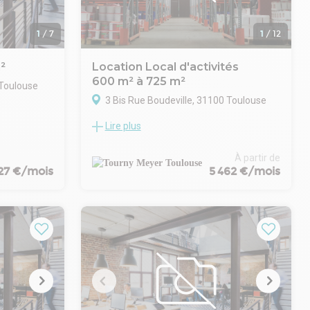
1
/
7
1
/
12
²
Location Local d'activités
600 m² à 725 m²
 Toulouse
3 Bis Rue Boudeville, 31100 Toulouse
cation 127
Lire plus
és dans le
TOURNY MEYER propose un local d'activité
-Caffarelli
de 725 m² disponible à la location, situé
ièrement
dans la zone d'activité de Thibaud.
À partir de
avail
Emplacement stratégique et facilement
827 €/mois
5 462 €/mois
ptés aux
accessible. Il y a un grand portail sectionnel,
, praticité
un pont roulant et une dalle à charges
lourdes, adaptée aux activités industrielles.
, avec un
Au niveau des bureaux, il y a une
on et une
modularité possible de 25 à 125 m² selon
les besoins.
ascenseur
9 emplacements de parkings sont
estations de
également disponibles.
x
 de travail