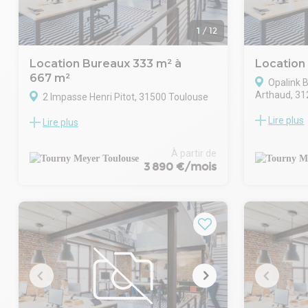
1
/
12
Location Bureaux 333 m² à
Location
667 m²
Opalink B
Arthaud, 31
2 Impasse Henri Pitot, 31500 Toulouse
Lire plus
TOURNY MEY
Lire plus
Situé au nord-est de Toulouse, dans la
bureaux de 
zone de la Plaine, TOURNY MEYER propose
dans un imm
à la location des bureaux de bon standing
À partir de
quartier de
au rez-de-chaussée et au 1ᵉʳ étage, pour
3 890 €/mois
immédiate de
une surface totale de 667 m².
A.62.
Cette zone, très attractive pour les
Bâtiment r
entreprises, bénéficie d'une excellente
du Travail :
connexion aux principaux réseaux routiers
Surface neu
du sud-est de l'agglomération toulousaine,
climatisatio
facilitant les déplacements des
31 m².
collaborateurs et visiteurs.
Sanitaires e
Le lot est complété par 30 places de
communes
stationnement extérieures, offrant un
confort pratique et un accès facile aux