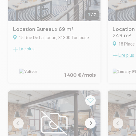
Le tout est implanté sur un terrain privatif
d'un local d
de 5 091 m², entièrement clos, avec voierie
consulter).
aménagée et espaces verts. Accès
1
/
7
sécurisé par 2 portails motorisés et
stationnement libre en extérieur.
Location Bureaux 69 m²
Location 
249 m²
15 Rue De La Laque, 31300 Toulouse
18 Place
Lire plus
Au coeur du quartier Saint-Cyprien,
Lire plus
l'agence Valteos vous propose de louer ce
TOURNY MEY
local professionnel d'environ 70 m². Il est
des bureaux
composé d'une salle d'attente et de trois
Toulouse da
bureaux et bénéficie d'une terrasse
Ces 2 surfac
1 400 €/mois
privative.
du Métro de 
Loyer annuel : 16.800 Euros /an (242 Euros
immeuble te
/m²/an)
Les 2 plate
Charges annuelles : 540 Euros /an (8 Euros
proposés à l
/m²/an)
même platea
- Type de bail : Professionnel
d'environ 2
- Durée : 6 ans
Open space,
- Préavis : 6 mois
sanitaires 
- Fiscalité : Non soumis à TVA
La mise en 
- Dépôt de garantie : 2 mois
d'autorisati