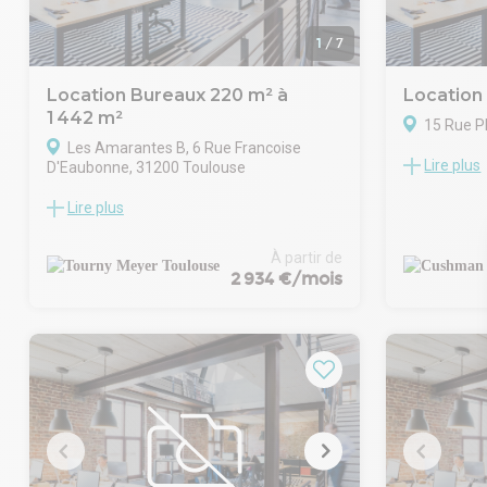
bureaux.
1
/
7
Location Bureaux 220 m² à
Location
1 442 m²
15 Rue P
Les Amarantes B, 6 Rue Francoise
Lire plus
D'Eaubonne, 31200 Toulouse
Le cabinet 
propose à la
Lire plus
TOURNY MEYER propose, au sein d'un
bureaux d'e
environnement tertiaire à Toulouse, cet
rez de chaus
espace de bureaux en R+2 qui développe
sous-sol am
À partir de
une surface de 942,31 m², dans un
La surface 
2 934 €/mois
bâtiment ERP de 5e catégorie (type W),
beaucoup de
certifié HQE NF. Deux autres surfaces de
qualité.
280 m² et 220 m² (libre en novembre
Vitrine et bo
2026) sont également disponibles et
Pharaon.
peuvent être réunies pour un plateau de
- Type de ba
500 m².
- Durée : 3/
Les bureaux bénéficient d'équipements
- Préavis : 6
fonctionnels :Luminaires à puissance
- Fiscalité :
variable, Stationnement sécurisé en sous-
- Indice : ILA