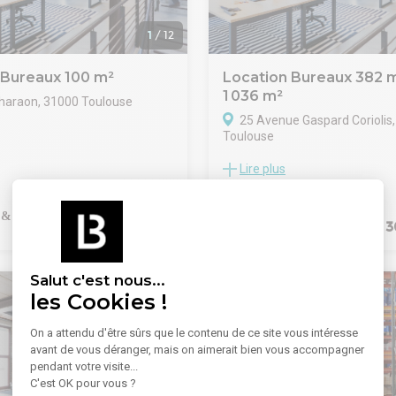
technique, dans un environne
professionnel établi.
1
/
12
 Bureaux 100 m²
Location Bureaux 382 m
1 036 m²
haraon, 31000 Toulouse
25 Avenue Gaspard Coriolis
Cushman & Wakefield vous
Toulouse
 location une surface de
Lire plus
Situé à Basso Cambo, dans un
nviron 100 m² répartis entre un
environnement mixte à domin
sée avec vitrine (70 m²) et un
tertiaire, TOURNY MEYER propo
énagé d'environ 30 m².
location deux plateaux de bur
a été entièrement rénovée avec
3 000 €/mois
4 
et R+2 de 382.64 m² et 654.23 
 goût et des matériaux de
R+1: Les locaux, d'une configur
fonctionnelle, comprennent 7 
nne visibilité sur la rue
Salut c'est nous...
cloisonnés, 1 open space, 1 loc
les Cookies !
ainsi qu'un espace détente. Ils s
il : Commercial
déjà cloisonnés, ce qui permet
6/9 ans
On a attendu d'être sûrs que le contenu de ce site vous intéresse
installation immédiate sans tra
 mois
avant de vous déranger, mais on aimerait bien vous accompagner
La rénovation récente de 2018 
 TVA
pendant votre visite...
faux plafonds et sanitaires c
C'est OK pour vous ?
T