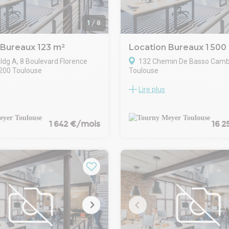
agréable et professionnel.
Parkings privatifs disponibles e
1
/
8
2 emplacements de voitures en
 Bureaux 123 m²
Location Bureaux 1 500
ldg A, 8 Boulevard Florence
132 Chemin De Basso Camb
200 Toulouse
Toulouse
Lire plus
ER propose une surface de
TOURNY MEYER propose, au se
123.14 m² à louer à TOULOUSE
immeuble de bureaux en R+2 d
euble récent situé dans le
surface totale de 3 000 m², un 
 BORDEROUGE, à proximité
m² qui comprend 1 000 m² de 
1 642 €/mois
16 2
 la rocade reliant l'Autoroute
cloisonnés au R+1 et 500 m² de
au rez-de-chaussée.
épondant aux normes du Code
L'ensemble bénéficie de 30 pla
 classé ERP - 5ème catégorie.
stationnement réservées aux ut
ve en open space avec la
offrant un confort d'accès appr
n. Terrasse privative d'environ
Idéalement situé dans la zone
Cambo, à proximité immédiate
t douches dans les parties
transports en commun et des g
ce bien conviendra à toute entr
recherche de bureaux mixtes 