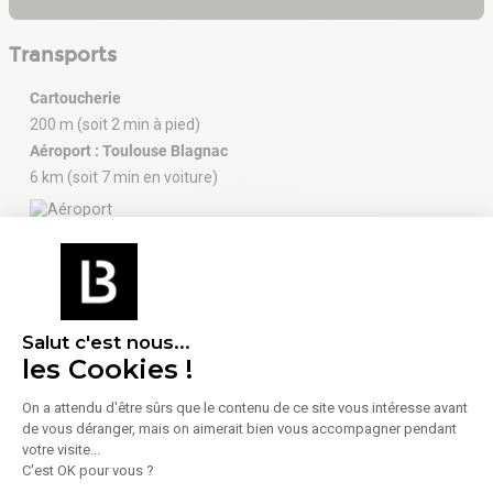
Transports
Cartoucherie
200 m (soit 2 min à pied)
Aéroport : Toulouse Blagnac
6 km (soit 7 min en voiture)
À proximité (moins de 300 m)
Enseignement
Alimentation
Salut c'est nous...
1 École
1 Commerce
les Cookies !
alimentaire
On a attendu d'être sûrs que le contenu de ce site vous intéresse avant
Santé
de vous déranger, mais on aimerait bien vous accompagner pendant
votre visite...
1 Pharmacie /
C'est OK pour vous ?
Parapharmacie