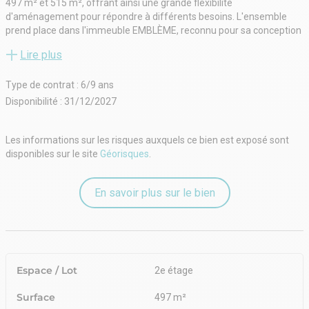
497 m² et 515 m², offrant ainsi une grande flexibilité
d'aménagement pour répondre à différents besoins. L'ensemble
prend place dans l'immeuble EMBLÈME, reconnu pour sa conception
moderne et son engagement environnemental. Les collaborateurs
Lire plus
comme les visiteurs bénéficient d'une excellente accessibilité grâce
à la proximité du tramway, des lignes de bus, de la rocade et de la
Type de contrat : 6/9 ans
gare. L'immeuble propose également des prestations telles qu'un
hall d'accueil, des locaux vélos et des espaces verts, favorisant un
Disponibilité : 31/12/2027
cadre de travail agréable au cœur d'un secteur dynamique.
Disponible également à la vente.
Les informations sur les risques auxquels ce bien est exposé sont
disponibles sur le site
Géorisques
.
En savoir plus sur le bien
Espace / Lot
2e étage
Surface
497 m²