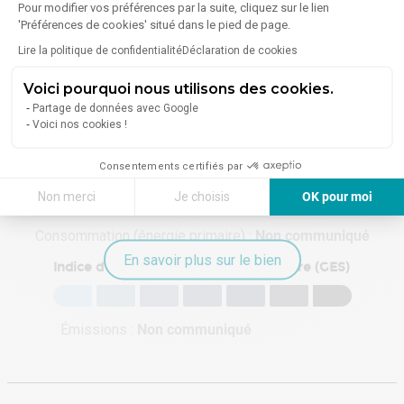
Pour modifier vos préférences par la suite, cliquez sur le lien
'Préférences de cookies' situé dans le pied de page.
En savoir plus sur le quartier
Lire la politique de confidentialité
Déclaration de cookies
Voici pourquoi nous utilisons des cookies.
Partage de données avec Google
Voici nos cookies !
Énergie
Consentements certifiés par
Diagnostic de performance énergétique (DPE)
Non merci
Je choisis
OK pour moi
Axeptio consent
Plateforme de Gestion du Consentement : Personnalisez vos Options
Consommation (énergie primaire) :
Non communiqué
Notre plateforme vous permet d'adapter et de gérer vos paramètres de 
En savoir plus sur le bien
Indice d'émission de gaz à effet de serre (GES)
Émissions :
Non communiqué