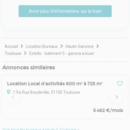
Ils ont à cœur de parfaire leur connaissance du secteur
Avoir plus d'informations sur le bien
en nouant des liens étroits avec les acteurs du marché.
Ils ont la réactivité d'une structure flexible et sont
motivés pour mener à bien leur mission de conseil et de
soutien.
Accueil
Location Bureaux
Haute-Garonne
Toulouse
Estello - batiment 5 - garona a louer
Annonces similaires
Location Local d'activités 600 m² à 725 m²
3 Bis Rue Boudeville, 31100 Toulouse
5 462 €/mois
Voir tous les bureaux à louer à Toulouse