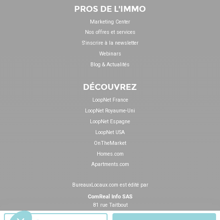
PROS DE L'IMMO
Marketing Center
Nos offres et services
S'inscrire à la newsletter
Webinars
Blog & Actualités
DÉCOUVREZ
LoopNet France
LoopNet Royaume-Uni
LoopNet Espagne
LoopNet USA
OnTheMarket
Homes.com
Apartments.com
BureauxLocaux.com est édité par
ComReal Info SAS
81 rue Taitbout
75009 Paris