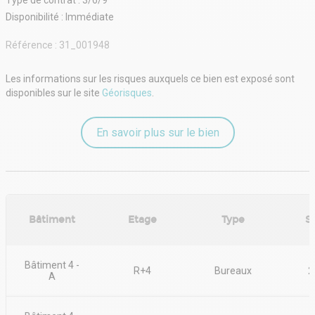
- Indice : ILAT
- Indexation : Annuelle, date prise effet
Disponibilité : Immédiate
- Dépôt de garantie : 3 mois HT
- Loyers et charges : Trimestriels et d'avance
Référence :
31_001948
Les informations sur les risques auxquels ce bien est exposé sont
disponibles sur le site
Géorisques
.
En savoir plus sur le bien
Bâtiment
Etage
Type
S
Bâtiment 4 -
R+4
Bureaux
2
A