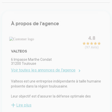
À propos de l'agence
4.8
(
97
Avis
)
VALTEOS
6 Impasse Marthe Condat
31200
Toulouse
Voir toutes les annonces de l'agence
Valteos est une entreprise indépendante à taille humaine
présente dans la région toulousaine.
Leur objectif est d'assurer la défense optimale des
intérêts de leurs clients, avec transparence et
Lire plus
professionnalisme.