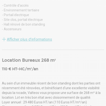
- Contrôle d'accès
- Environnement tertiaire
- Portail électrique
- Site clos, portail électrique
- Hall rénové de bon standing
- Ascenseurs
- Faux plancher
- Faux plafond
Afficher plus d'informations
- Climatisation
- Moquette
- Sanitaire parties communes
- Accès à un espace détente / restauration avec cuisine, salles de
Location Bureaux 268 m²
réunion, babyfoot...
- Douches
110 € HT-HC/m²/an
- Espaces extérieurs aménagés
Au sein d'un immeuble récent de bon standing dont les parties ont
récemment été rénovées, et bénéficiant d'une excellente visibilité
depuis la rocade, Valteos vous propose une surface de 268 m² à la
location. Lot en très bon état avec cloisonnement de qualité.
Loyer annuel : 29.480 Euros HT/an (110 Euros HT/m²/an)