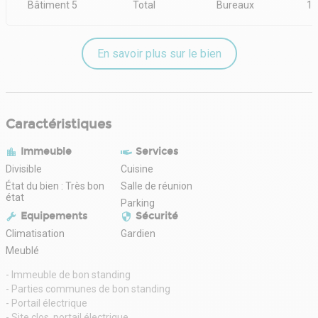
Bâtiment 5
Total
Bureaux
1 
En savoir plus sur le bien
Caractéristiques
Immeuble
Services
Divisible
Cuisine
État du bien : Très bon
Salle de réunion
état
Parking
Equipements
Sécurité
Climatisation
Gardien
Meublé
- Immeuble de bon standing
- Parties communes de bon standing
- Portail électrique
- Site clos, portail électrique