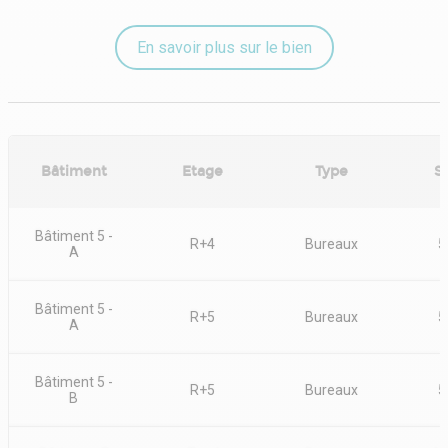
En savoir plus sur le bien
Bâtiment
Etage
Type
S
Bâtiment 5 -
R+4
Bureaux
5
A
Bâtiment 5 -
R+5
Bureaux
5
A
Bâtiment 5 -
R+5
Bureaux
5
B