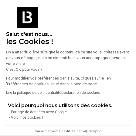
Bâtiment 5
R+4
Bureaux
2
En savoir plus sur le bien
Salut c'est nous...
les Cookies !
On a attendu d'être sûrs que le contenu de ce site vous intéresse avant
de vous déranger, mais on aimerait bien vous accompagner pendant
Caractéristiques
votre visite...
C'est OK pour vous ?
Immeuble
Services
Pour modifier vos préférences par la suite, cliquez sur le lien
État du bien : Rénové
Cuisine
'Préférences de cookies' situé dans le pied de page.
Salle de réunion
Lire la politique de confidentialité
Déclaration de cookies
Parking
Equipements
Sécurité
Voici pourquoi nous utilisons des cookies.
Climatisation
Gardien
Partage de données avec Google
Faux plafond
Voici nos cookies !
Meublé
- Ascenseur
Consentements certifiés par