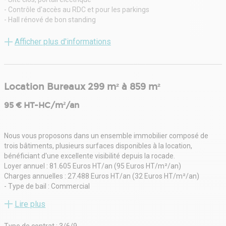
- Contrôle d'accès au RDC et pour les parkings
- Hall rénové de bon standing
- Ascenseurs
- Faux plancher
Afficher plus d'informations
- Climatisation
- Sanitaire parties communes
- Accès à un espace détente / restauration avec cuisine, salles de
réunion, babyfoot...
Location Bureaux 299 m² à 859 m²
- Douches
- Espaces extérieurs aménagés
95 € HT-HC/m²/an
- Locaux cloisonnés
- Salle de réunion
Nous vous proposons dans un ensemble immobilier composé de
trois bâtiments, plusieurs surfaces disponibles à la location,
bénéficiant d'une excellente visibilité depuis la rocade.
Loyer annuel : 81.605 Euros HT/an (95 Euros HT/m²/an)
Charges annuelles : 27.488 Euros HT/an (32 Euros HT/m²/an)
- Type de bail : Commercial
- Durée : 3/6/9 ans
Lire plus
- Préavis : 6 mois
- Fiscalité : TVA
Type de contrat : 3/6/9