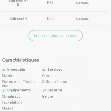
Bâtiment 4 -
R+5
Bureaux
5
B
Bâtiment 4
Total
Bureaux
8
En savoir plus sur le bien
Caractéristiques
Immeuble
Services
Divisible
Cuisine
État du bien : Très bon
Salle de réunion
état
Equipements
Sécurité
Climatisation
Gardien
Faux plafond
Meublé