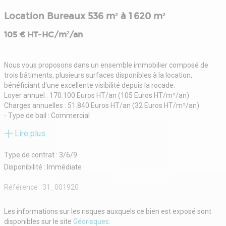
Location Bureaux 536 m² à 1 620 m²
105 € HT-HC/m²/an
Nous vous proposons dans un ensemble immobilier composé de
trois bâtiments, plusieurs surfaces disponibles à la location,
bénéficiant d'une excellente visibilité depuis la rocade.
Loyer annuel : 170.100 Euros HT/an (105 Euros HT/m²/an)
Charges annuelles : 51.840 Euros HT/an (32 Euros HT/m²/an)
- Type de bail : Commercial
- Durée : 3/6/9 ans
Lire plus
- Préavis : 6 mois
- Fiscalité : TVA
Type de contrat : 3/6/9
- Indice : ILAT
- Indexation : Annuelle, date prise effet
Disponibilité : Immédiate
- Dépôt de garantie : 3 mois HT
- Loyers et charges : Trimestriels et d'avance
Référence :
31_001920
Les informations sur les risques auxquels ce bien est exposé sont
disponibles sur le site
Géorisques
.