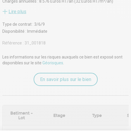
Charges annuelles : 8.576 Euros HT/an (32 Euros HT/m²/an)
- Type de bail : Commercial
Lire plus
- Durée : 3/6/9 ans
- Préavis : 6 mois
Type de contrat : 3/6/9
- Fiscalité : TVA
- Indice : ILAT
Disponibilité : Immédiate
- Indexation : Annuelle, date prise effet
- Dépôt de garantie : 3 mois HT
Référence :
31_001818
- Loyers et charges : Trimestriels et d'avance
Les informations sur les risques auxquels ce bien est exposé sont
disponibles sur le site
Géorisques
.
En savoir plus sur le bien
Batiment -
Etage
Type
S
Lot