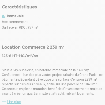
Caractéristiques
Immeuble
Axe commerçant
Surface en RDC : 957 m²
Location Commerce 2 239 m²
125 € HT-HC/m²/an
Situé à Ivry-sur-Seine, en bordure immédiate de la ZAC Ivry
Confluences - l'un des plus vastes projets urbains du Grand Paris - ce
bâtiment indépendant développe une surface d'environ 2239 m²
répartie sur plusieurs niveaux, édifié sur une parcelle de 1040 m².
Ce secteur, en pleine mutation, bénéficie d'investissements majeurs
visant à créer un quartier mixte et attractif, mêlant logements,
commerces, bureaux, équipements culturels et espaces verts. La
Lire plus
ZAC Ivry Confluences prévoit à terme l'accueil de plusieurs milliers