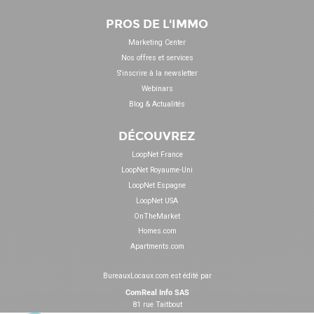
PROS DE L'IMMO
Marketing Center
Nos offres et services
S'inscrire à la newsletter
Webinars
Blog & Actualités
DÉCOUVREZ
LoopNet France
LoopNet Royaume-Uni
LoopNet Espagne
LoopNet USA
OnTheMarket
Homes.com
Apartments.com
BureauxLocaux.com est édité par
ComReal Info SAS
81 rue Taitbout