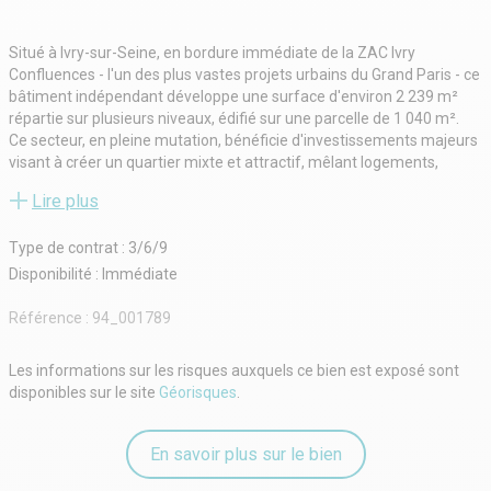
Situé à Ivry-sur-Seine, en bordure immédiate de la ZAC Ivry
Confluences - l'un des plus vastes projets urbains du Grand Paris - ce
bâtiment indépendant développe une surface d'environ 2 239 m²
répartie sur plusieurs niveaux, édifié sur une parcelle de 1 040 m².
Ce secteur, en pleine mutation, bénéficie d'investissements majeurs
visant à créer un quartier mixte et attractif, mêlant logements,
commerces, bureaux, équipements culturels et espaces verts. La
Lire plus
ZAC Ivry Confluences prévoit à terme l'accueil de plusieurs milliers
d'habitants et de nombreux emplois, renforçant ainsi le dynamisme
Type de contrat : 3/6/9
économique et l'attractivité commerciale de la zone.
Le local proposé dispose d'une visibilité exceptionnelle et d'un fort
Disponibilité : Immédiate
potentiel commercial. Ses volumes généreux et sa configuration
flexible le rendent idéal pour des activités de distribution, de
Référence :
94_001789
commerce, de showroom ou de services, au coeur d'un quartier en
plein essor.
Les informations sur les risques auxquels ce bien est exposé sont
Honoraires du preneur : 10 % HT du loyer HT de la première période
disponibles sur le site
Géorisques
.
triennale.
- Type de bail : Commercial
- Durée : 3/6/9 ans
En savoir plus sur le bien
- Dépôt de garantie : 3 mois