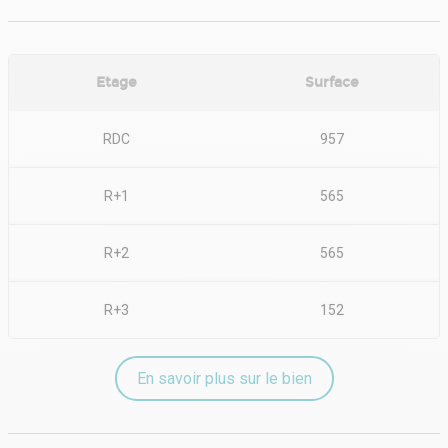
Etage
Surface
RDC
957
R+1
565
R+2
565
R+3
152
En savoir plus sur le bien