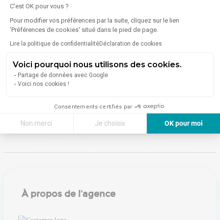
C'est OK pour vous ?
Énergie
Pour modifier vos préférences par la suite, cliquez sur le lien
'Préférences de cookies' situé dans le pied de page.
Diagnostic de performance énergétique (DPE)
Lire la politique de confidentialité
Déclaration de cookies
Voici pourquoi nous utilisons des cookies.
Consommation (énergie primaire) :
Non communiqué
Partage de données avec Google
Voici nos cookies !
En savoir plus sur le bien
Indice d'émission de gaz à effet de serre (GES)
Consentements certifiés par
Émissions :
Non communiqué
Non merci
Je choisis
OK pour moi
Axeptio consent
Plateforme de Gestion du Consentement : Personnalisez vos Options
Notre plateforme vous permet d'adapter et de gérer vos paramètres de 
À propos de l'agence