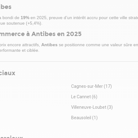
ibes
 bondi de
19%
en 2025, preuve d’un intérêt accru pour cette ville stra
ique soutenue (+5,4%).
commerce à Antibes en 2025
ix encore attractifs,
Antibes
se positionne comme une valeur sûre en
rformante et ciblée.
ciaux
Cagnes-sur-Mer
(17)
Le Cannet
(6)
Villeneuve-Loubet
(3)
Beausoleil
(1)