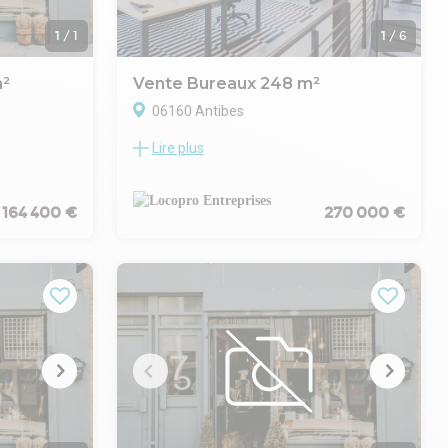
1
/
1
1
/
6
m²
Vente Bureaux 248 m²
06160 Antibes
Lire plus
merciaux
Le cabinet Locopro Entreprises vous
propose à la vente des murs commerciaux
ur d'un
d'une surface totale de 248,94 m²
envergure,
idéalement situés boulevard du Président
1 164 400 €
270 000 €
s, à
Wilson à Juan-les-Pins, dans l'une des
s
adresses les plus prisées de la Côte d'Azur.
Localisation et environnement
mporaine
Juan-les-Pins bénéficie d'une attractivité
 gamme,
touristique et commerciale reconnue,
l
portée par un flux important de clientèles
e d'un
nationale et internationale. Le boulevard du
 un superbe
Président Wilson constitue un axe
nt un cadre
structurant de la ville, au coeur d'un tissu
ientèle.
commercial dense et animé, offrant une
visibilité optimale pour toute activité à