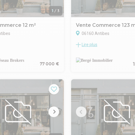
1
/
3
ommerce 12 m²
Vente Commerce 123 
tibes
06160 Antibes
Lire plus
 – MURS COMMERCIAUX –
**JUAN-LES-PINS - Murs com
É 8% – INVESTISSEMENT
neufs de 123 m² à vendre**
Implantez votre activité au cœ
kers – Jérémy MEIMOUN vous
programme immobilier neuf d'
77 000 €
 opportunité rare
idéalement situé à Juan-les-Pin
ement patrimonial au coeur
quelques pas des plages et de
ie marchande dynamique.
commerces.
 emplacement au sein d'un
Au sein d'une résidence conte
ercial fréquenté et structuré.
mêlant appartements haut de
imple, rentable et sécurisé
commerces et bureaux, ce loca
3 m²
commercial de 123 m² bénéfici
 à neuf, très propre
environnement qualitatif avec
rciaux vendus loués
espace paysager central, offra
 sans gestion complexe, idéal
attractif pour accueillir votre cl
sseurs.
Atouts :