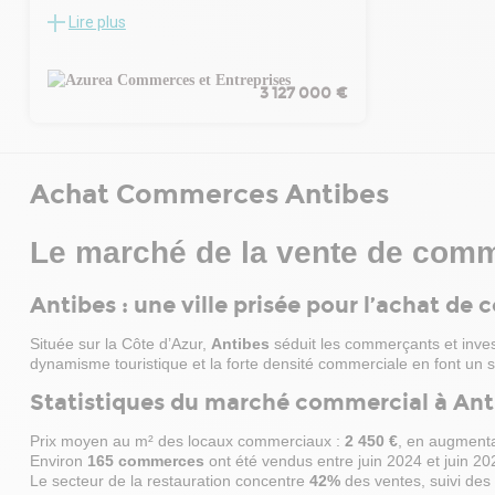
Taxe foncière : 1 450€ / an (charge
services, à 
Lire plus
A vendre ensemble immobilier occupé
preneur)
avec extrac
idéalement situé à proximité du centre-ville
Bail commercial signé le 2 juillet 2015.
stratégique
de Juan-les-Pins. Surface totale: 1300 m²
Dépôt de garantie : 2 mois de loyer hors
fonctionnel
répartis en différents locaux commerciaux:
3 127 000 €
charges versé à la signature du bail.
intéressant
2 commerces + professions médicales et
Loyer annuel murs + parking : 31 944€ hors
souhaitant s
agence de services. Stationnement
charges / an.
dynamique et
extérieur pour une surface totale de 1400
PRIX DE VENTE : 474 000€ HAI.
Les honorair
m². 200 m² d'entrepôts non loués
Achat Commerces Antibes
IDEAL INVESTISSEURS
de l'acte, en
actuellement. Revenus locatifs actuels
TRES BEL EMPLACEMENT SUR AXE
charge de l'
hors entrepôts: 170 KEuros/an hors
PRINCIPAL. Pour tout renseignements,
Pour tout c
Le marché de la vente de comm
charges et hors taxes. Prix FAI: 3.127
contactez votre interlocuteur Nicolas
pour organis
KEuros. Dossier sur demande
GAUTER +33769698230 n.gauter@orea-
reste à vot
Antibes : une ville prisée pour l’achat d
immobilier.com
cette oppor
activité da
Située sur la Côte d’Azur,
Antibes
séduit les commerçants et inves
coeur de Ju
dynamisme touristique et la forte densité commerciale en font un s
Statistiques du marché commercial à Ant
Prix moyen au m² des locaux commerciaux :
2 450 €
, en augmenta
Environ
165 commerces
ont été vendus entre juin 2024 et juin 20
Le secteur de la restauration concentre
42%
des ventes, suivi des