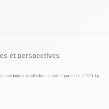
06 72 22 00 16
Immatriculée au RSAC no 804 792 497
Les informations sur les risques auxquels
ce bien est exposé sont disponibles sur le
site Géorisques : www.georisques.gouv.fr -
Annonce rédigée et publiée par un Agent
Mandataire -
es et perspectives
iche une hausse de
13%
des transactions par rapport à 2024. Le