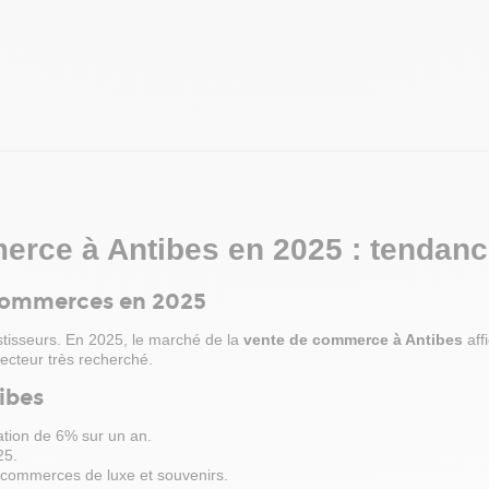
l'exception de la restauration
tion. Son emplacement
 et son agencement
 en font une opportunité
e pour les professionnels
'installer dans un secteur
 attractif.
es sont payables à la signature
 sus du prix de vente, à la
acquéreur.
omplément d'information ou
erce à Antibes en 2025 : tendanc
er une visite, notre équipe
re disposition. Ne manquez pas
e commerces en 2025
tunité de développer votre
ns un emplacement premium au
tisseurs. En 2025, le marché de la
vente de commerce à Antibes
aff
an-les-Pins.
ecteur très recherché.
ibes
tion de 6% sur un an.
25.
 commerces de luxe et souvenirs.