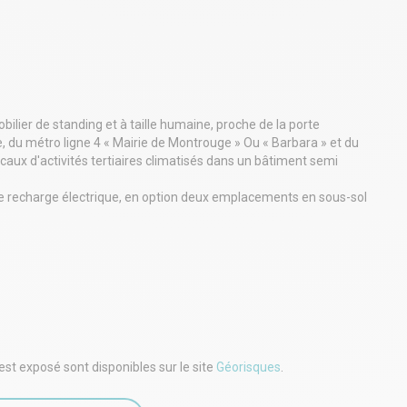
er de standing et à taille humaine, proche de la porte
, du métro ligne 4 « Mairie de Montrouge » Ou « Barbara » et du
caux d'activités tertiaires climatisés dans un bâtiment semi
e recharge électrique, en option deux emplacements en sous-sol
ème étage du bâtiment A sur rue, avec une terrasse privative de
t bénéficie d'un cloisonnement optimisé, une cuisine aménagée.
eignements ou pour organiser une visite
est exposé sont disponibles sur le site
Géorisques
.
m² de surface utile pondérée