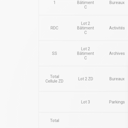
. Sol parquet
1
Bâtiment
Bureaux
C
. terrasse privative d'une cinquantaine m²
. Cuisine aménagée
Immeuble indépendant
Lot 2
Surface RDC : 240 m²
RDC
Bâtiment
Activités
Situation/Transports :
C
Metro Gentilly (B)
Metro Porte d'Orléans (4)
Tramway Porte d'Orléans (3)
Lot 2
SS
Bâtiment
Archives
Dépot de garantie : 3 mois de loyer HT HC
C
Total
Lot 2 ZD
Bureaux
Cellule ZD
Lot 3
Parkings
Total