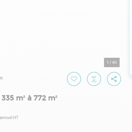
1
/
60
on
s 335 m² à 772 m²
 annuel HT