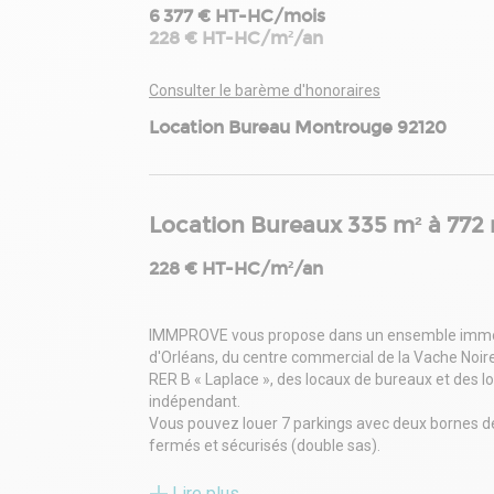
6 377 € HT-HC/mois
228 € HT-HC/m²/an
Consulter le barème d'honoraires
Location Bureau Montrouge 92120
Location Bureaux 335 m² à 772
228 € HT-HC/m²/an
IMMPROVE vous propose dans un ensemble immobili
d'Orléans, du centre commercial de la Vache Noire
RER B « Laplace », des locaux de bureaux et des lo
indépendant.
Vous pouvez louer 7 parkings avec deux bornes d
fermés et sécurisés (double sas).
Ainsi qu'une surface de bureaux de 335,1 m² au 3
50 m² environ. le plateau est en excellent état e
Lire plus