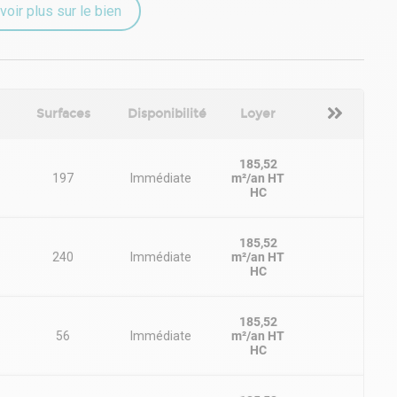
voir plus sur le bien
lle
R en rez de chaussée
Surfaces
Disponibilité
Loyer
185,52
 étage et dernier étage avec ascenseur
197
Immédiate
m²/an HT
HC
185,52
240
Immédiate
m²/an HT
HC
185,52
56
Immédiate
m²/an HT
HC