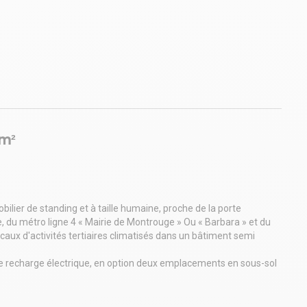
 m²
er de standing et à taille humaine, proche de la porte
, du métro ligne 4 « Mairie de Montrouge » Ou « Barbara » et du
caux d'activités tertiaires climatisés dans un bâtiment semi
e recharge électrique, en option deux emplacements en sous-sol
ème étage du bâtiment A sur rue, avec une terrasse privative de
t bénéficie d'un cloisonnement optimisé, une cuisine aménagée.