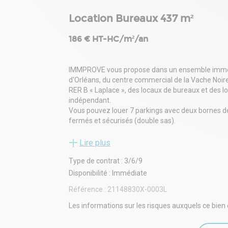
Location Bureaux 437 m²
186 € HT-HC/m²/an
IMMPROVE vous propose dans un ensemble immobili
d'Orléans, du centre commercial de la Vache Noire
RER B « Laplace », des locaux de bureaux et des lo
indépendant.
Vous pouvez louer 7 parkings avec deux bornes d
fermés et sécurisés (double sas).
Ainsi qu'une surface de bureaux de 335,1 m² au 3
50 m² environ. le plateau est en excellent état e
Lire plus
N'hésitez pas à nous contacter pour plus de rens
Type de contrat : 3/6/9
. Immeuble restructuré de bureaux indépendants
. Façade en pierre de taille
Disponibilité : Immédiate
. Parkings sous sol
Référence :
21148830X-0003L
. Fibre optique
. Interphone / Digicode.
Les informations sur les risques auxquels ce bien 
Bâtiment D : RDC / 1er étage et Sous- sol de 493
. Entrée privative et sécurisée