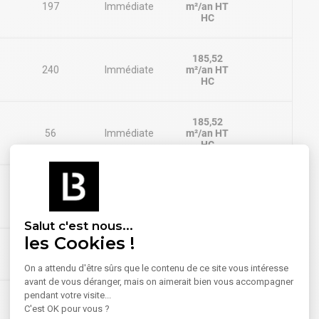
197
Immédiate
m²/an HT
HC
185,52
240
Immédiate
m²/an HT
HC
185,52
56
Immédiate
m²/an HT
HC
185,52
437
Immédiate
m²/an HT
HC
Salut c'est nous...
les Cookies !
1 200 U/an
-
Immédiate
HT HC
On a attendu d'être sûrs que le contenu de ce site vous intéresse
avant de vous déranger, mais on aimerait bien vous accompagner
pendant votre visite...
828,1 m²
C'est OK pour vous ?