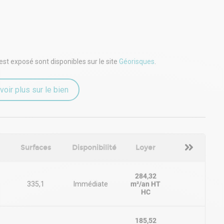
eignements ou pour organiser une visite
est exposé sont disponibles sur le site
Géorisques
.
m² de surface utile pondérée
voir plus sur le bien
lle
R en rez de chaussée
Surfaces
Disponibilité
Loyer
284,32
 étage et dernier étage avec ascenseur
335,1
Immédiate
m²/an HT
HC
185,52