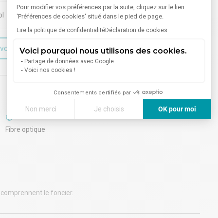
Pour modifier vos préférences par la suite, cliquez sur le lien
ol
'Préférences de cookies' situé dans le pied de page.
Lire la politique de confidentialité
Déclaration de cookies
voir plus sur le bien
Voici pourquoi nous utilisons des cookies.
Partage de données avec Google
Voici nos cookies !
Consentements certifiés par
Non merci
Je choisis
OK pour moi
Internet
Axeptio consent
Plateforme de Gestion du Consentement : Personnalisez vos
Fibre optique
Notre plateforme vous permet d'adapter et de gérer vos paramè
s comprennent le foncier.