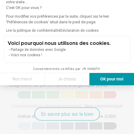
votre visite...
C'est OK pour vous ?
Sport
Pour modifier vos préférences par la suite, cliquez sur le lien
4 Salles de sport /
'Préférences de cookies' situé dans le pied de page.
Fitness
Lire la politique de confidentialité
Déclaration de cookies
Voici pourquoi nous utilisons des cookies.
En savoir plus sur le quartier
Partage de données avec Google
Voici nos cookies !
Consentements certifiés par
Énergie
Non merci
Je choisis
OK pour moi
Diagnostic de performance énergétique (DPE)
Axeptio consent
Plateforme de Gestion du Consentement : Personnalisez vos Options
Notre plateforme vous permet d'adapter et de gérer vos paramètres de 
Consommation (énergie primaire) :
Non communiqué
En savoir plus sur le bien
Indice d'émission de gaz à effet de serre (GES)