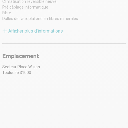
Climatisation réversible neuve
Pré câblage informatique
Fibre
Dalles de faux plafond en fibres minérales
Luminaires encastrés
Sanitaires privatifs
Afficher plus d'informations
Espace kitchenette
Huisserie neuve
Possibilité de location de 4 parkings à proximité.
Non PMR
Emplacement
Secteur Place Wilson
Toulouse 31000