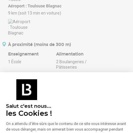
Aéroport : Toulouse Blagnac
9 km (soit 13 min en voiture)
À proximité (moins de 300 m)
Enseignement
Alimentation
1 École
2 Boulangeries /
Pâtisseries
27 Commerces
alimentaires
76 Restaurants
6 Superettes /
Supermarchés
Salut c'est nous...
les Cookies !
Santé
Services
9 Pharmacies /
6 Banques
On a attendu d'être sûrs que le contenu de ce site vous intéresse avant
Parapharmacies
1 Bureau de poste
de vous déranger, mais on aimerait bien vous accompagner pendant