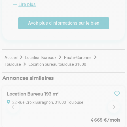
institutionnel ou privé, vendeur ou acheteur, ou candidat
Lire plus
locataire. Placity, résolument toulousaine, indépendante
des réseaux, accompagne ses clients dans leurs projets
immobiliers tant pour la location que pour l'acquisition de
Avoir plus d'informations sur le bien
bureaux, de locaux professionnels, de bâtiments
logistiques, de magasins ou de projets « clé en main ».
Accueil
Location Bureaux
Haute-Garonne
Toulouse
Location bureau toulouse 31000
Annonces similaires
Location Bureau 193 m²
22 Rue Croix Baragnon, 31000 Toulouse
4 665 €/mois