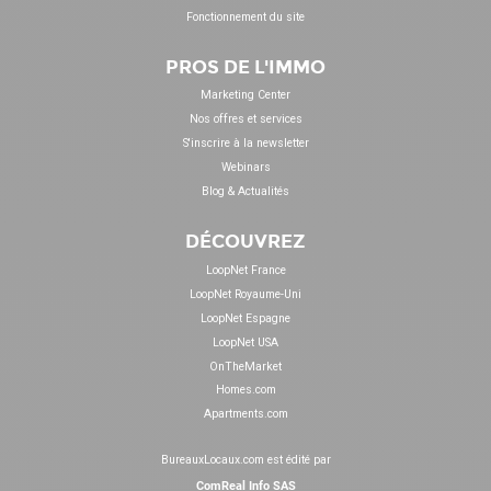
Fonctionnement du site
PROS DE L'IMMO
Marketing Center
Nos offres et services
S'inscrire à la newsletter
Webinars
Blog & Actualités
DÉCOUVREZ
LoopNet France
LoopNet Royaume-Uni
LoopNet Espagne
LoopNet USA
OnTheMarket
Homes.com
Apartments.com
BureauxLocaux.com est édité par
ComReal Info SAS