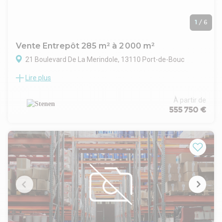
1
/
6
Vente Entrepôt 285 m² à 2 000 m²
21 Boulevard De La Merindole, 13110 Port-de-Bouc
Lire plus
Le cabinet Stenen vous propose à la vente un local d'activité
neuf totalisant 2 000 m² idéalement situé à seulement 1
minute de la N568 et accès autoroute A55. Ce
À partir de
positionnement stratégique au coeur de la zone logistique
555 750 €
assure une excellente accessibilité aux grands axes
régionaux et aux bassins d'activité majeurs.
Le programme VEFA se compose de 7 cellules modulables à
partir de 285 m², permettant d'acquérir une ou plusieurs
unités selon les besoins. Chaque cellule bénéficie d'un accès
de plain-pied, d'une porte sectionnelle, d'une mezzanine
aménageable en bureaux, d'une hauteur libre d'environ 7,8
m et d'un compteur triphasé, offrant une grande flexibilité
d'aménagement pour des activités de stockage, de
production ou artisanales.
l'ensemble est implanté sur une parcelle d'environ 4 000 m²,