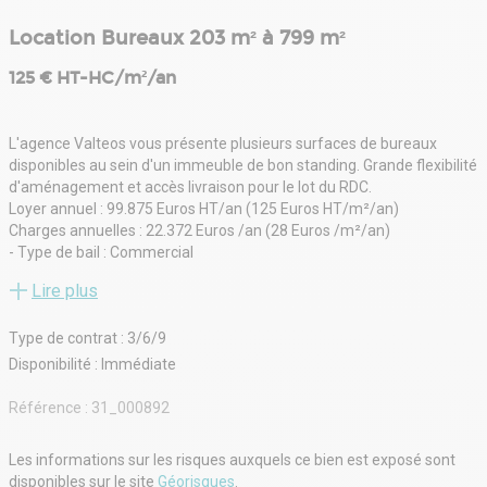
- Baie de brassage et câblage informatique
- HSP: 2,70 m
Location Bureaux 203 m² à 799 m²
- -Lot en étage:
- Espace ouvert
125 € HT-HC/m²/an
L'agence Valteos vous présente plusieurs surfaces de bureaux
disponibles au sein d'un immeuble de bon standing. Grande flexibilité
d'aménagement et accès livraison pour le lot du RDC.
Loyer annuel : 99.875 Euros HT/an (125 Euros HT/m²/an)
Charges annuelles : 22.372 Euros /an (28 Euros /m²/an)
- Type de bail : Commercial
- Durée : 3/6/9 ans
Lire plus
- Préavis : 6 mois
- Fiscalité : TVA
Type de contrat : 3/6/9
- Indice : ILAT
- Indexation : Annuelle, date prise effet
Disponibilité : Immédiate
- Dépôt de garantie : 3 mois
- Loyers et charges : Trimestriels et d'avance
Référence :
31_000892
Les informations sur les risques auxquels ce bien est exposé sont
disponibles sur le site
Géorisques
.