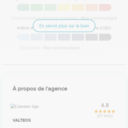
Consommation (énergie primaire) :
Non communiqué
En savoir plus sur le bien
Indice d'émission de gaz à effet de serre (GES)
Émissions :
Non communiqué
À propos de l'agence
4.8
(
97
Avis
)
VALTEOS