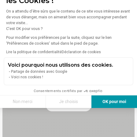
les Cookies !
- -Lot du RDC:
Afficher plus d'informations
- Locaux cloisonnés
On a attendu d'être sûrs que le contenu de ce site vous intéresse avant
- Kitchenette
de vous déranger, mais on aimerait bien vous accompagner pendant
- Accès livraison
votre visite...
- Baie de brassage et câblage informatique
Emplacement
C'est OK pour vous ?
- HSP: 2,70 m
- -Lots en étage:
Pour modifier vos préférences par la suite, cliquez sur le lien
57 Avenue Jean Monnet
'Préférences de cookies' situé dans le pied de page.
- Espace ouvert
Colomiers 31770
Lire la politique de confidentialité
Déclaration de cookies
Voici pourquoi nous utilisons des cookies.
Partage de données avec Google
Voici nos cookies !
Consentements certifiés par
Non merci
Je choisis
OK pour moi
Voir sur la carte
Axeptio consent
Plateforme de Gestion du Consentement : Personnalisez vos Options
Notre plateforme vous permet d'adapter et de gérer vos paramètres de 