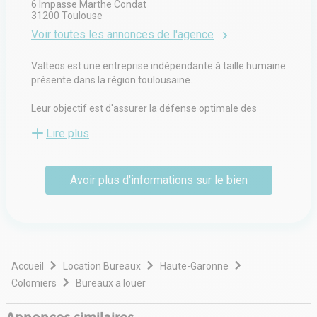
6 Impasse Marthe Condat
31200
Toulouse
Voir toutes les annonces de l'agence
Valteos est une entreprise indépendante à taille humaine
présente dans la région toulousaine.
Leur objectif est d'assurer la défense optimale des
intérêts de leurs clients, avec transparence et
Lire plus
professionnalisme.
Ils ont à cœur de parfaire leur connaissance du secteur
Avoir plus d'informations sur le bien
en nouant des liens étroits avec les acteurs du marché.
Ils ont la réactivité d'une structure flexible et sont
motivés pour mener à bien leur mission de conseil et de
soutien.
Accueil
Location Bureaux
Haute-Garonne
Colomiers
Bureaux a louer