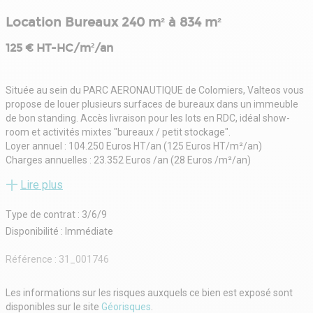
Location Bureaux 240 m² à 834 m²
125 € HT-HC/m²/an
Située au sein du PARC AERONAUTIQUE de Colomiers, Valteos vous
propose de louer plusieurs surfaces de bureaux dans un immeuble
de bon standing. Accès livraison pour les lots en RDC, idéal show-
room et activités mixtes "bureaux / petit stockage".
Loyer annuel : 104.250 Euros HT/an (125 Euros HT/m²/an)
Charges annuelles : 23.352 Euros /an (28 Euros /m²/an)
- Type de bail : Commercial
Lire plus
- Durée : 3/6/9 ans
- Fiscalité : TVA
Type de contrat : 3/6/9
- Indice : ILAT
- Dépôt de garantie : 3 mois HT
Disponibilité : Immédiate
- Loyers et charges : Trimestriels et d'avance
Référence :
31_001746
Les informations sur les risques auxquels ce bien est exposé sont
disponibles sur le site
Géorisques
.