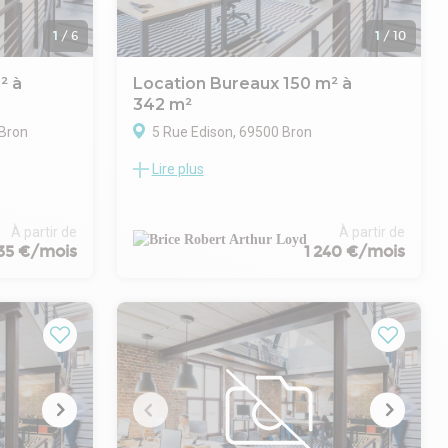
1
/
6
1
/
10
² à
Location Bureaux 150 m² à
342 m²
 Bron
5 Rue Edison, 69500 Bron
Lire plus
 sur la
Situés au cœur de l'Europarc de Bron, ces
 à la vente
bureaux lumineux à louer offrent un
 partir de
environnement de travail agréable et
fonctionnel pour toute entreprise
À partir de
À partir de
135 €/mois
1 240 €/mois
gement des
souhaitant s'implanter à l'est de Lyon.
er à tous vos
L'espace de 150 m² comprend un open
ermés,...)
space spacieux, une salle de réunion
dédiée ainsi qu'un bureau fermé,
permettant d'aménager aussi bien des
espaces collaboratifs que des espaces
confidentiels selon vos besoins.
L'immeuble bénéficie d'un accès direct aux
principaux axes routiers, comme le
Boulevard des Droits de l'Homme et les