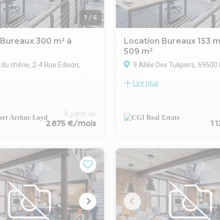
1
/
6
 Bureaux 300 m² à
Location Bureaux 153 m
509 m²
 du chêne, 2-4 Rue Edison,
9 Allée Des Tulipiers, 69500
Lire plus
CGI REAL ESTATE vous propose
e parc tertiaire Europarc à Bron,
commune de BRON, des bureaux
de bureaux proposé à la
ou à la location d'une surface à
éficie d'une implantation
153 m². Le bailleur prévoit un
À partir de
 au cœur de la ZAC du Chêne,
2 875 €/mois
1 
accompagnement sur l'aména
mique de l'Est lyonnais. Les
cloisons intérieurs pour l'adapt
t rapidement accessibles par
besoins (Open Space, bureaux f
43, ce qui facilite les
 en voiture. Le site profite
desserte efficace par les
 en commun, notamment le
e T5 et les lignes de bus TCL.
 proposés sont lumineux et
s, offrant un environnement de