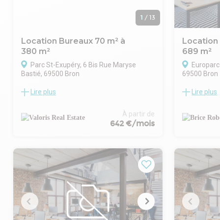
1
/
13
Location Bureaux 70 m² à
Location
380 m²
689 m²
Parc St-Exupéry, 6 Bis Rue Maryse
Europarc
Bastié, 69500 Bron
69500 Bron
Lire plus
Lire plus
380 m² de bureaux divisibles à partir de 70
Situé dans l
m², à louer sur la commune de Bron. Très
ce plateau 
bien desservis par les transports en
location bén
À partir de
commun, proches de l'autoroute A43 et du
privilégiée
642 €/mois
Boulevard Périphérique Laurent Bonnevay.
secteur dyna
- Type de bail : Commercial
bureaux son
- Durée : 3/6/9 ans
l'autoroute A
- Préavis : 6 mois
déplacements
- Fiscalité : TVA
aussi d'une 
- Indice : ILAT
transports
- Indexation : Annuelle
tramway lign
- Dépôt de garantie : 3 mois
Les espaces
- Loyers et charges : Trimestriels et
fonctionnel