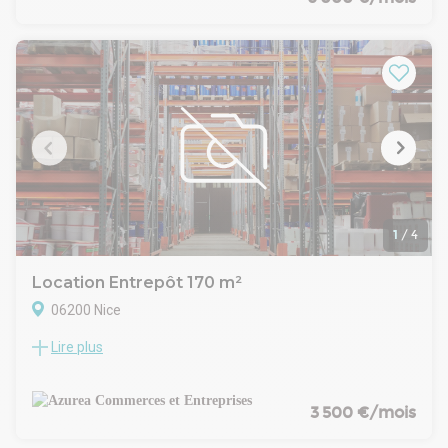
cours. Bail commercial. Loyer : 6000 Euros / mois.
- Type de bail : Commercial
- Durée : 3/6/9 ans
- Préavis : 6 mois
- Fiscalité : Exonéré
- Indice : ILC
- Indexation : Annuelle
- Dépôt de garantie : 3 mois HT/HC
- Loyers et charges : Mensuels et d'avance
1
/
4
Location Entrepôt 170 m²
06200 Nice
Lire plus
Nice plaine du var, hangar couvert (non fermé) à louer situé
Boulevard du Mercantour. Surface : 170 m² ainsi qu'un
extérieur privatif de 300 m² environ à usage de
stationnement ou stockage. Accès semi, HSP de 3,60 mètres
3 500 €/mois
au plus haut. Possibilité d'installer un portail pour clôturer la