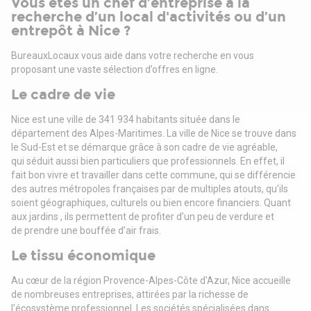
Vous êtes un chef d’entreprise à la
- Dépôt de garantie : 3 mois
recherche d’un local d'activités ou d’un
- Loyers et charges : Trimestriels et d'avance
entrepôt à Nice ?
BureauxLocaux vous aide dans votre recherche en vous
proposant une vaste sélection d’offres
en ligne.
Le cadre de vie
Nice est une ville de 341 934 habitants située dans le
département des Alpes-Maritimes. La ville
de Nice se trouve dans
le Sud-Est et se démarque grâce à son cadre de vie agréable,
qui
séduit aussi bien particuliers que professionnels.
En effet, il
fait bon vivre et travailler dans cette commune, qui se différencie
des autres
métropoles françaises par de multiples atouts, qu’ils
soient géographiques, culturels ou bien
encore financiers. Quant
aux jardins , ils permettent de profiter d’un peu de verdure et
de
prendre une bouffée d’air frais.
Le tissu économique
Au cœur de la région Provence-Alpes-Côte d'Azur, Nice accueille
de nombreuses entreprises,
attirées par la richesse de
l’écosystème professionnel. Les sociétés spécialisées dans