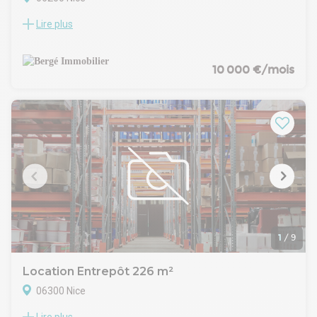
Lire plus
Bergé Immobilier vous propose à la location un entrepôt
d'environ 920 m², bénéficiant d'un emplacement stratégique
sur le secteur du Boulevard du Mercantour à Nice Ouest, à
proximité immédiate de l'autoroute A8, de l'aéroport Nice
10 000 €/mois
Côte d'Azur et de la voie Mathis.
Développé sur un vaste plateau de stockage, ce bâtiment
indépendant offre des volumes rares sur le marché niçois,
avec une hauteur variant de 3 à 6 mètres et une
configuration permettant une exploitation logistique efficace.
L'ensemble dispose de trois accès véhicules, facilitant les
flux de marchandises, ainsi que d'une cour privative d'environ
220 m² pouvant accueillir stationnement, stockage extérieur
ou opérations de chargement et déchargement.
L'entrepôt bénéficie également d'un accès poids lourds,
d'une aire de manœuvre fonctionnelle, de sanitaires avec
douche et d'une alimentation électrique adaptée aux
1
/
9
activités professionnelles.
Une opportunité rare pour les entreprises recherchant une
Location Entrepôt 226 m²
implantation stratégique au cœur de la Plaine du Var.
06300 Nice