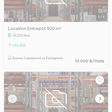
- Loyers et charges : Mensuels et d'avance
1
/
4
Location Entrepôt 920 m²
06200 Nice
Lire plus
Surface rare à Nice ! Entrepôt idéalement situé sur la plaine
du var sur le Boulevard du Mercantour. Surface : 920 m² dont
25 m² de bureaux et sanitaires ainsi qu'un extérieur privatif
de 220 m² environ à usage de stationnement ou stockage.
10 000 €/mois
Accès semi devant l'entrepôt et véhicules à l'intérieur (3
portes d'accès), HSP de 3,30 mètres à 6 mètres. Bail
dérogatoire de 35 mois uniquement. Loyer : 10 000 Euros HT
/ mois
- Type de bail : Dérogatoire
- Durée : 36 mois
- Préavis : 6 mois
- Fiscalité : TVA
- Indice : ILC
- Indexation : Annuelle