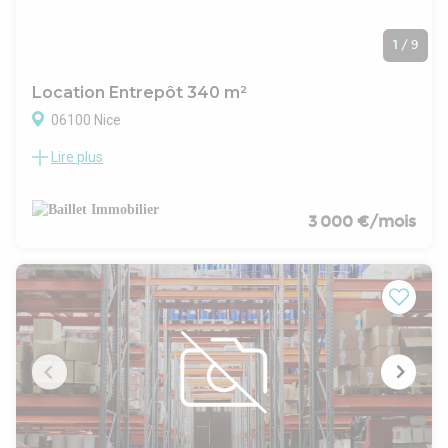
1
/
9
Location Entrepôt 340 m²
06100 Nice
Lire plus
BAILLET IMMOBILIER, vous propose à 5 minutes de la sortie
A8 NICE Nord, quartier Cessole, un entrepôt de 340 m²
environ avec un petit bureau et un bloc sanitaires.
Accessible par un rideau métallique de 2,58 de Haut par 2,70
3 000 €/mois
de large, ce local est idéal pour stocker du matériel ou garer
des voitures.
Très lumineux et en très bon état, le bien est équipé d'un
stand de lavage.
Hauteur à l'intérieur 5 mètres.
- Loyer : 3000 € HT mensuel
- Dépôt de garantie : 3 mois de loyer
- Charges : 840 € HT annuelles
- Foncier : 3480 € annuel
- Honoraires : 7200 € HT soit un TTC de 8640 €
- BAILLET IMMOBILIER