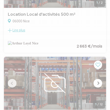
Contact : Louis Baillet 06 09 06 39 31
1
/
2
Mail : louis@baillet.immo
Location Local d'activités 500 m²
06000 Nice
Lire plus
Notre agence Arthur Loyd Nice vous propose à moins de 5mn
de la voie rapide de Nice (Magnan), un local à la vente ou à la
location.
500 m² de surface de stockage et de bureaux
2 663 €/mois
3 Places de parking extérieur
o Vente : 1 300 000 Euros + honoraires de commercialisation
o Location du bâtiment : 72 000 Euros + honoraires de
commercialisation
1
/
12