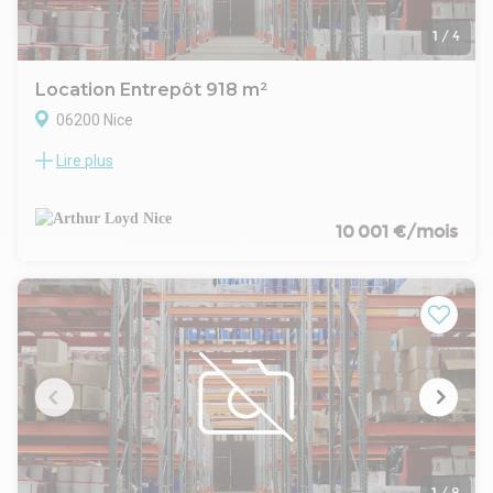
- Dépôt de garantie : 3 mois HT/HC
- Loyers et charges : Mensuels et d'avance
1
/
4
Location Entrepôt 918 m²
06200 Nice
Lire plus
Arthur Loyd Nice vous propose à la location un bâtiment
indépendant à Nice Ouest bd du Mercantour.
.
918 m² d'entrepôt + 220 m² d'extérieur
10 001 €/mois
- 54 m x 17 m
- Accès poids lourd
- Hauteur sous poutre : 3 m à 5 m
- Sanitaires
- Disponible immédiatement
- Loyer annuel HT : 120 000 Euros
- Taxe Foncière annuelle HT : à préciser (faible montant)
- Disponible immédiatement
- Bail dérogatoire 36 mois
.
Possibilité d'avoir en plus 500 m² d'extérieur dont 200 m²
sous auvent (non visible sur les photos).
1
/
8