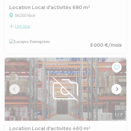
Location Local d'activités 680 m²
06200 Nice
Lire plus
Le cabinet Locopro Entreprises vous propose à la location un
local d'activité d'une surface totale d'environ 680 m²,
idéalement situé sur la Route de Canta Galet à Nice. Ce bien
se compose de deux espaces distincts : un entrepôt et un
5 000 €/mois
espace bureaux, offrant une organisation fonctionnelle pour
vos activités professionnelles.
Les locaux sont accessibles en R+1 par une rampe, avec une
hauteur sous plafond d'environ 3 mètres et 2,60 mètres sous
poutres, permettant un aménagement modulable et adapté
à différents types d'activités industrielles ou commerciales.
Le local nécessite des travaux de rénovation, offrant ainsi la
possibilité de personnaliser les espaces selon vos besoins
spécifiques. Sa configuration permet de séparer
efficacement les zones de stockage et de travail
administratif, tout en optimisant la circulation interne.
Disponible à partir du 26 mai 2026, ce bien représente une
1
/
7
opportunité rare pour les entreprises cherchant un local
d'activité spacieux dans un secteur stratégique de Nice. La
Location Local d'activités 460 m²