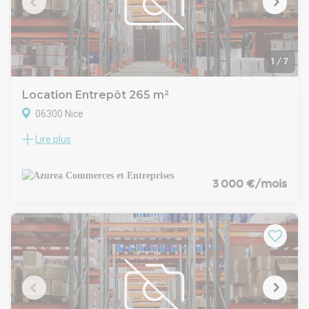
- Préavis : 6 mois
- Fiscalité : Exonéré
- Indice : ILC
- Indexation : Annuelle
- Dépôt de garantie : 3 mois HT/HC
1
/
7
- Loyers et charges : Mensuels et d'avance
Location Entrepôt 265 m²
06300 Nice
Lire plus
A louer en location pure d'une boutique avec entrepôt situé
dans le quartier République à Nice Est. Surface totale :
264,31 m²: boutique au rez-de-chaussée de 49,53 m², et
entrepôt de 214,78 m². Bon état, rideau de fer électrique,
3 000 €/mois
proche du tramway et parking public. HSP 3.15 au plus haut.
Accès utilitaires à l'intérieur du local. Disponible de suite.
Loyer CC: 3 126,50 Euros/mois